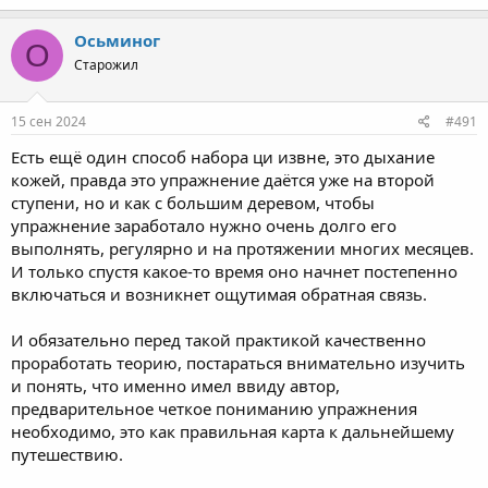
Полностью прочитал первую книгу в самом свежем издании,
про сидячее дерево к сожалению не написано, если я конечно
Осьминог
О
ничего не путаю.
Старожил
Так же посмотрел семинары на ютубе по каждой ступени, тоже
ничего не слышал там про сидячее дерево, хорошо что
написал сюда и узнал от людей что Сюй Минтан все таки
15 сен 2024
#491
упоминал об этом варианте вживую.
Есть ещё один способ набора ци извне, это дыхание
Возможно в моем случае есть смысл использовать для себя
кожей, правда это упражнение даётся уже на второй
вместо дерева другие упражнения по набору энергии в нижний
ступени, но и как с большим деревом, чтобы
даньтянь ( в книге такие упражнения есть и не одно) + сделать
упражнение заработало нужно очень долго его
упор на ян-цы и дополнительные упражнения по открытию
выполнять, регулярно и на протяжении многих месяцев.
каналов.
И только спустя какое-то время оно начнет постепенно
включаться и возникнет ощутимая обратная связь.
И обязательно перед такой практикой качественно
проработать теорию, постараться внимательно изучить
и понять, что именно имел ввиду автор,
предварительное четкое пониманию упражнения
необходимо, это как правильная карта к дальнейшему
путешествию.