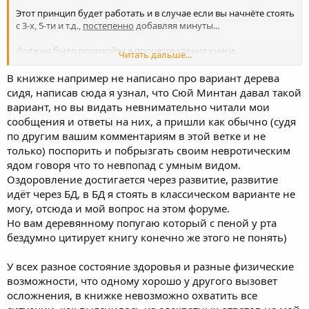
Этот принцип будет работать и в случае если вы начнёте стоять
с 3-х, 5-ти и т.д.,
постепенно
добавляя минуты...
Должно было произойти в процессе чтения книги,
Читать дальше...
прохождения семинара, начала практики...
"Упражнения доступны для людей любого возраста - от детей
В книжке например не написано про вариант дерева
до глубоких стариков"
сидя, написав сюда я узнал, что Сюй Минтан давал такой
вариант, но вы видать невнимательно читали мои
сообщения и ответы на них, а пришли как обычно (судя
по другим вашим комментариям в этой ветке и не
только) поспорить и побрызгать своим невротическим
ядом говоря что то невпопад с умным видом.
Оздоровление достигается через развитие, развитие
идёт через БД, в БД я стоять в классическом варианте не
могу, отсюда и мой вопрос на этом форуме.
Но вам деревянному попугаю который с пеной у рта
бездумно цитирует книгу конечно же этого не понять)
У всех разное состояние здоровья и разные физические
возможности, что одному хорошо у другого вызовет
осложнения, в книжке невозможно охватить все