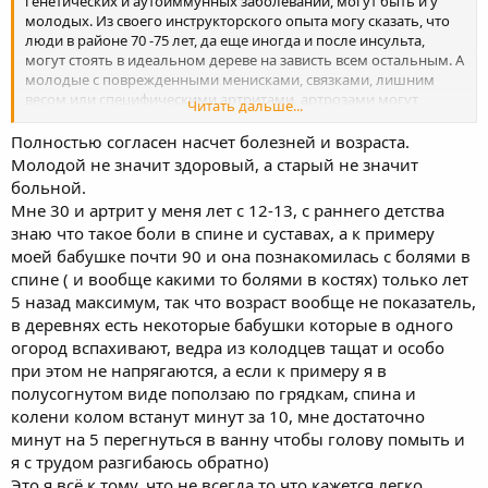
генетических и аутоиммунных заболеваний, могут быть и у
молодых. Из своего инструкторского опыта могу сказать, что
люди в районе 70 -75 лет, да еще иногда и после инсульта,
могут стоять в идеальном дереве на зависть всем остальным. А
молодые с поврежденными менисками, связками, лишним
весом или специфическими артритами, артрозами могут
Читать дальше...
только балансировать между БД и саморегуляцией. Поэтому
лучше заниматься у инструктора, чтобы подобрать схему
Полностью согласен насчет болезней и возраста.
практики, исходя из индивидуальных особенностей.
Молодой не значит здоровый, а старый не значит
больной.
Мне 30 и артрит у меня лет с 12-13, с раннего детства
знаю что такое боли в спине и суставах, а к примеру
моей бабушке почти 90 и она познакомилась с болями в
спине ( и вообще какими то болями в костях) только лет
5 назад максимум, так что возраст вообще не показатель,
в деревнях есть некоторые бабушки которые в одного
огород вспахивают, ведра из колодцев тащат и особо
при этом не напрягаются, а если к примеру я в
полусогнутом виде поползаю по грядкам, спина и
колени колом встанут минут за 10, мне достаточно
минут на 5 перегнуться в ванну чтобы голову помыть и
я с трудом разгибаюсь обратно)
Это я всё к тому, что не всегда то что кажется легко