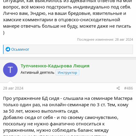
ситуации, как выяснилось из адекватных ответов на мой
вопрос, всё можно подстроить индивидуально под себя.
Лично вам, Эндрю, на ваши бредовые, язвительные и
хамские комментарии в отцовско-снисходительной
манере отвечать больше не буду, можете даже не писать
)
Последнее изменение:
28 авг 2024
R
Осьминог
e
a
c
Тупчиенко-Кадырова Люция
Т
t
Активный деятель
Инструктор
i
o
n
s
28 авг 2024
#486
:
Про упражнение БД сидя - слышала на семинаре Мастера
только один раз, на онлайн-семинаре по 3 ст. Тем, кому
за 50 лет, можно выполнять сидя.
Добавлю сюда от себя - и по своему самочувствию,
поскольку не нужно фанатично относиться к
упражнениям, нужно соблюдать баланс между