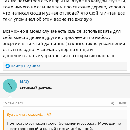
Так же посмотрел семинары на ютубе по каждой ступени,
тоже ничего не слышал там про сидячее дерево, хорошо
что написал сюда и узнал от людей что Сюй Минтан все
таки упоминал об этом варианте вживую.
Возможно в моем случае есть смысл использовать для
себя вместо дерева другие упражнения по набору
энергии в нижний даньтянь ( в книге такие упражнения
есть и не одно) + сделать упор на ян-цы и
дополнительные упражнения по открытию каналов.
R
Пеккер Людмила
e
a
c
NSQ
N
t
Активный деятель
i
o
n
s
15 сен 2024
#490
:
Вульфилла сказал(а):
Полностью согласен насчет болезней и возраста. Молодой не
значит здоровый, а старый не значит больной.