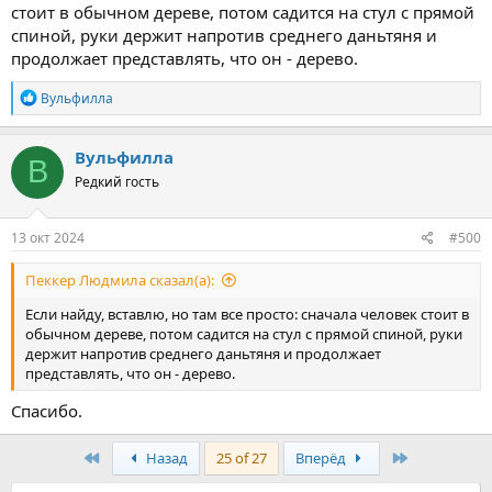
стоит в обычном дереве, потом садится на стул с прямой
спиной, руки держит напротив среднего даньтяня и
продолжает представлять, что он - дерево.
R
Вульфилла
e
a
c
Вульфилла
В
t
Редкий гость
i
o
n
s
13 окт 2024
#500
:
Пеккер Людмила сказал(а):
Если найду, вставлю, но там все просто: сначала человек стоит в
обычном дереве, потом садится на стул с прямой спиной, руки
держит напротив среднего даньтяня и продолжает
представлять, что он - дерево.
Спасибо.
First
Last
Назад
25 of 27
Вперёд