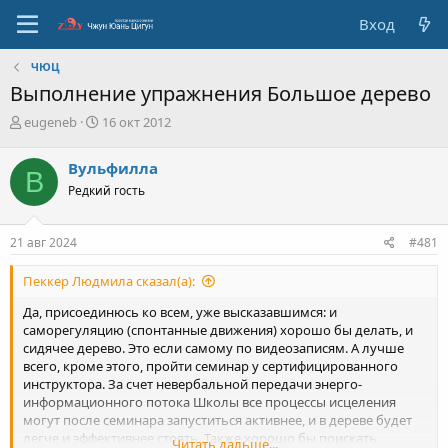
Вход
ЧЮЦ
Выполнение упражнения Большое дерево
А
Д
eugeneb
16 окт 2012
в
а
т
т
Вульфилла
В
о
а
Редкий гость
р
с
т
о
е
з
21 авг 2024
#481
м
д
ы
а
Пеккер Людмила сказал(а):
н
и
Да, присоединюсь ко всем, уже высказавшимся: и
я
саморегуляцию (спонтанные движения) хорошо бы делать, и
сидячее дерево. Это если самому по видеозаписям. А лучше
всего, кроме этого, пройти семинар у сертифицированного
инструктора. За счет невербальной передачи энерго-
информационного потока Школы все процессы исцеления
могут после семинара запуститься активнее, и в дереве будет
легче и эффективнее стоять. Также хорошо бы поискать
Читать дальше...