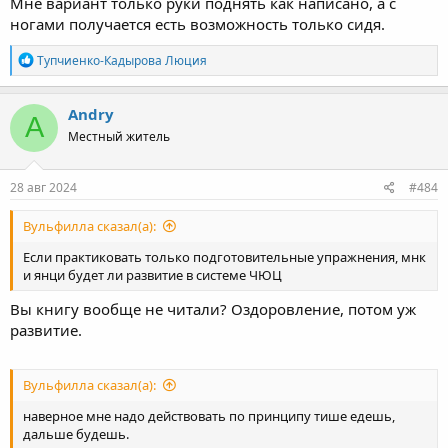
Мне вариант только руки поднять как написано, а с
ногами получается есть возможность только сидя.
R
Тупчиенко-Кадырова Люция
e
a
c
Andry
A
t
Местный житель
i
o
n
s
28 авг 2024
#484
:
Вульфилла сказал(а):
Если практиковать только подготовительные упражнения, мнк
и янци будет ли развитие в системе ЧЮЦ
Вы книгу вообще не читали? Оздоровление, потом уж
развитие.
Вульфилла сказал(а):
наверное мне надо действовать по принципу тише едешь,
дальше будешь.