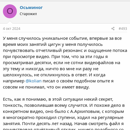
a
c
Осьминог
О
t
Старожил
i
o
n
s
4 окт 2024
#493
:
У меня случилось уникальное событие, впервые за все
время моих занятий цигун у меня получилось
почувствовать отчетливый резонанс и ощущение потока
при просмотре видео. При том, что за эти годы я
просматривал десятки, если не сотни видеофайлов на
эту тему и никогда, ничто во мне ни разу не
шелохнулось, не откликнулось в ответ. И когда
например
@kolian
писал о своём подобном опыте я
совсем не понимал, что он имеет ввиду.
Есть, как я понимаю, в этой ситуации некий секрет,
тонкость, позволившая всему случится. И похоже дело в
конкретном видео, оно было с А.Архиповым, с которым
я многократно проходил ступени, ходил на регулярные
занятия. Почти десять лет назад. Начав смотреть файл я
почувствовал отчётливый отклик, ничего подобного со