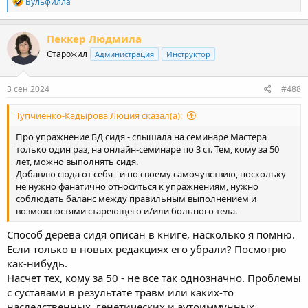
R
Вульфилла
e
a
c
Пеккер Людмила
t
Старожил
Администрация
Инструктор
i
o
n
s
3 сен 2024
#488
:
Тупчиенко-Кадырова Люция сказал(а):
Про упражнение БД сидя - слышала на семинаре Мастера
только один раз, на онлайн-семинаре по 3 ст. Тем, кому за 50
лет, можно выполнять сидя.
Добавлю сюда от себя - и по своему самочувствию, поскольку
не нужно фанатично относиться к упражнениям, нужно
соблюдать баланс между правильным выполнением и
возможностями стареющего и/или больного тела.
Способ дерева сидя описан в книге, насколько я помню.
Если только в новых редакциях его убрали? Посмотрю
как-нибудь.
Насчет тех, кому за 50 - не все так однозначно. Проблемы
с суставами в результате травм или каких-то
наследственных, генетических и аутоиммунных