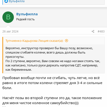
R
Вульфилла
e
a
c
Вульфилла
В
t
Редкий гость
i
o
n
s
26 авг 2024
#483
:
Тупчиенко-Кадырова Люция сказал(а):
Вероятно, инструктор проверил бы Вашу позу, возможно,
слишком сгибаете колени, всего дишь должны быть
присогнуты.
По 2 ступени, вероятно, Вам совсем не надо ногами стоять так,
как написано, только руки держать напротив СДТ, например,
как беременным.
Пробовал вообще почти не сгибать, чуть легче, но всё
равно в итоге потом колени стреляет дня 3-4 и сильные
боли.
Насчёт позы во второй ступени это да, такое положение
для меня чистое коленное самоубийство)))