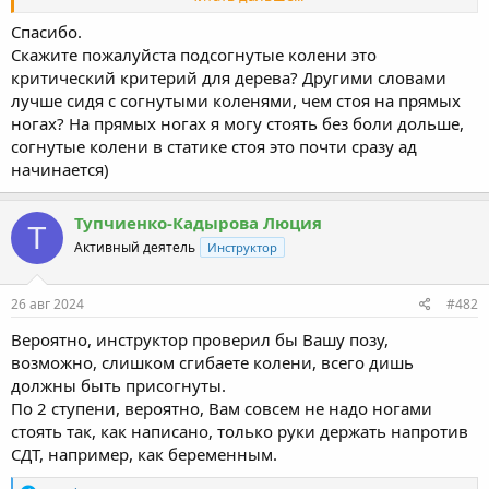
имидж-терапевтов в Вашем регионе, которые могли бы
поработать с Вашей проблемой, предложить подходящие
Спасибо.
БАДы. И еще немаловажным помогающим фактором может
Скажите пожалуйста подсогнутые колени это
быть какая-то диета.
критический критерий для дерева? Другими словами
лучше сидя с согнутыми коленями, чем стоя на прямых
ногах? На прямых ногах я могу стоять без боли дольше,
согнутые колени в статике стоя это почти сразу ад
начинается)
Тупчиенко-Кадырова Люция
Т
Активный деятель
Инструктор
26 авг 2024
#482
Вероятно, инструктор проверил бы Вашу позу,
возможно, слишком сгибаете колени, всего дишь
должны быть присогнуты.
По 2 ступени, вероятно, Вам совсем не надо ногами
стоять так, как написано, только руки держать напротив
СДТ, например, как беременным.