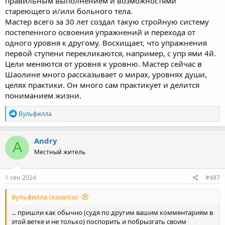
правильным выполнением и возможностями
стареющего и/или больного тела.
Мастер всего за 30 лет создал такую стройную систему
постепенного освоения упражнений и перехода от
одного уровня к другому. Восхищает, что упражнения
первой ступени перекликаются, например, с упр ями 4й.
Цели меняются от уровня к уровню. Мастер сейчас в
Шаолине много рассказывает о мирах, уровнях души,
целях практики. Он много сам практикует и делится
пониманием жизни.
R
Вульфилла
e
a
c
Andry
A
t
Местный житель
i
o
n
s
1 сен 2024
#487
:
Вульфилла сказал(а):
... пришли как обычно (судя по другим вашим комментариям в
этой ветке и не только) поспорить и побрызгать своим