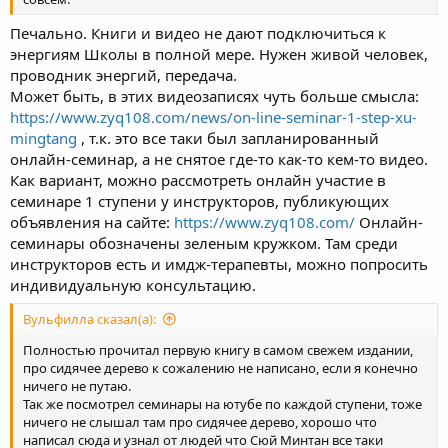
Печально. Книги и видео не дают подключиться к
энергиям Школы в полной мере. Нужен живой человек,
проводник энергий, передача.
Может быть, в этих видеозаписях чуть больше смысла:
https://www.zyq108.com/news/on-line-seminar-1-step-xu-
mingtang
, т.к. это все таки был запланированный
онлайн-семинар, а не снятое где-то как-то кем-то видео.
Как вариант, можно рассмотреть онлайн участие в
семинаре 1 ступени у инструкторов, публикующих
объявления на сайте:
https://www.zyq108.com/
Онлайн-
семинары обозначены зеленым кружком. Там среди
инструкторов есть и имдж-терапевты, можно попросить
индивидуальную консультацию.
Вульфилла сказал(а):
Полностью прочитал первую книгу в самом свежем издании,
про сидячее дерево к сожалению не написано, если я конечно
ничего не путаю.
Так же посмотрел семинары на ютубе по каждой ступени, тоже
ничего не слышал там про сидячее дерево, хорошо что
написал сюда и узнал от людей что Сюй Минтан все таки