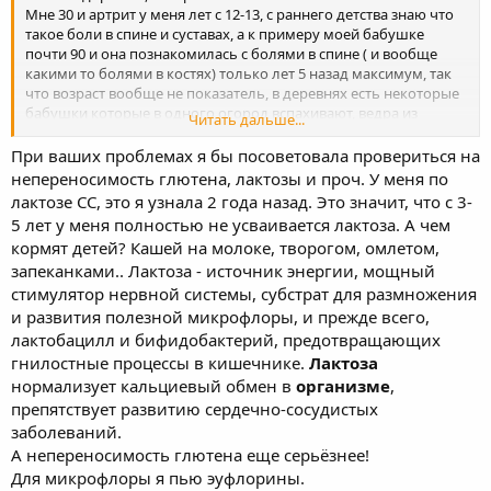
Мне 30 и артрит у меня лет с 12-13, с раннего детства знаю что
такое боли в спине и суставах, а к примеру моей бабушке
почти 90 и она познакомилась с болями в спине ( и вообще
какими то болями в костях) только лет 5 назад максимум, так
что возраст вообще не показатель, в деревнях есть некоторые
бабушки которые в одного огород вспахивают, ведра из
Читать дальше...
колодцев тащат и особо при этом не напрягаются, а если к
примеру я в полусогнутом виде поползаю по грядкам, спина и
При ваших проблемах я бы посоветовала провериться на
колени колом встанут минут за 10, мне достаточно минут на 5
непереносимость глютена, лактозы и проч. У меня по
перегнуться в ванну чтобы голову помыть и я с трудом
лактозе СС, это я узнала 2 года назад. Это значит, что с 3-
разгибаюсь обратно)
5 лет у меня полностью не усваивается лактоза. А чем
Это я всё к тому, что не всегда то что кажется легко выполнимо
кормят детей? Кашей на молоке, творогом, омлетом,
для одних, так же легко для других, то что какое то
запеканками.. Лактоза - источник энергии, мощный
упражнение легко выполняет бабушка 60 лет, не значит что
сможет сделать более молодой человек, возможно у бабушки
стимулятор нервной системы, субстрат для размножения
просто никогда не было артрита и проблем с костями, поэтому
и развития полезной микрофлоры, и прежде всего,
для нее ничего не стоит несчастные 30-50 минут в дереве
лактобацилл и бифидобактерий, предотвращающих
постоять, лет 5 назад и я бы смог постоять пока болезнь еще
гнилостные процессы в кишечнике.
Лактоза
так не прогрессировала, года 4 назад я еще умудрялся даже
нормализует кальциевый обмен в
организме
,
спортом заниматься несмотря на артрит.
препятствует развитию сердечно-сосудистых
Позаниматься с инструктором пока возможности нет от слова
заболеваний.
совсем.
А непереносимость глютена еще серьёзнее!
Для микрофлоры я пью эуфлорины.