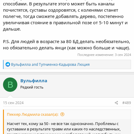
способами. В результате этого может быть каналы
почистятся, суставы оздоровятся, с коленями станет
полегче, тогда сможете добавлять дерево, постепенно
увеличивая стояние в правильной позе от 5-10 минут и
дальше.
P.S. Для людей в возрасте за 80 БД делать необязательно,
но обязательно делать янци (как можно больше и чаще).
Последнее изменение:
3 сен 2024
R
Вульфилла
and
Тупчиенко-Кадырова Люция
e
a
c
Вульфилла
В
t
Редкий гость
i
o
n
s
15 сен 2024
#489
:
Пеккер Людмила сказал(а):
Насчет тех, кому за 50 - не все так однозначно. Проблемы с
суставами в результате травм или каких-то наследственных,