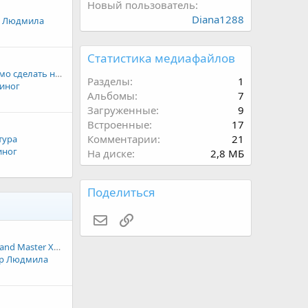
Новый пользователь
Diana1288
р Людмила
Статистика медиафайлов
Что еще необходимо сделать на форуме
Разделы
1
иног
Альбомы
7
Загруженные
9
Встроенные
17
Комментарии
21
тура
иног
На диске
2,8 МБ
Поделиться
E-mail
Ссылка
Online lecture by Grand Master Xu Mingtang for English speakers
р Людмила