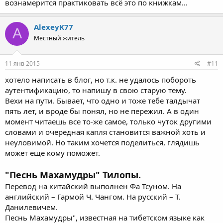
вознамерится практиковать всё это по книжкам...
AlexeyK77
A
Местный житель
11 янв 2015
#11
хотело написать в блог, но т.к. не удалось побороть
аутентификацию, то напишу в свою старую тему.
Вехи на пути. Бывает, что одно и тоже тебе талдычат
пять лет, и вроде бы понял, но не пережил. А в один
момент читаешь все то-же самое, только чуток другими
словами и очередная капля становится важной хоть и
неуловимой. Но таким хочется поделиться, глядишь
может еще кому поможет.
"Песнь Махамудры" Тилопы.
Перевод на китайский выполнен Фа Тсуном. На
английский – Гармой Ч. Чангом. На русский – Т.
Данилевичем.
Песнь Махамудры", известная на тибетском языке как