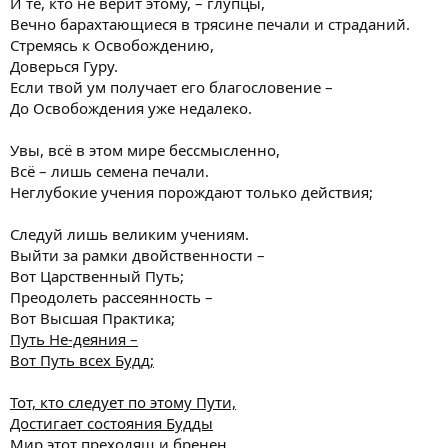
И те, кто не верит этому, – глупцы,
Вечно барахтающиеся в трясине печали и страданий.
Стремясь к Освобождению,
Доверься Гуру.
Если твой ум получает его благословение –
До Освобождения уже недалеко.
Увы, всё в этом мире бессмысленно,
Всё – лишь семена печали.
Неглубокие учения порождают только действия;
Следуй лишь великим учениям.
Выйти за рамки двойственности –
Вот Царственный Путь;
Преодолеть рассеянность –
Вот Высшая Практика;
Путь Не-деяния –
Вот Путь всех Будд;
Тот, кто следует по этому Пути,
Достигает состояния Будды
Мир этот преходящ и бренен,