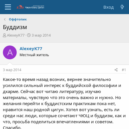
Вход
Оффтопик
Буддизм
А
Д
AlexeyK77
3 мар 2014
в
а
т
т
AlexeyK77
A
о
а
Местный житель
р
с
т
о
е
з
3 мар 2014
#1
м
д
ы
а
Какое-то время назад возник, вернее значительно
н
усилился сильный интерес к буддийской философии и
и
дхарме. Сейчас вот читаю литературу, изучаю
я
материалы, чувствую что это очень важно и нужно. Но
желания перейти к буддистским практикам пока нет,
нравится наш родной цигун. Хотел вот узнать, есть ли
среди нас люди, которые сочетают ЧЮЦ и буддизм, как и
что, просьба поделиться впечатлениями и советом.
Спасибо.