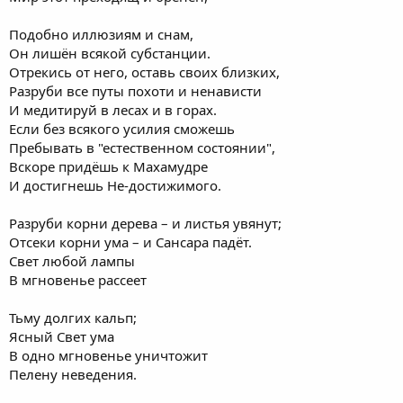
Подобно иллюзиям и снам,
Он лишён всякой субстанции.
Отрекись от него, оставь своих близких,
Разруби все путы похоти и ненависти
И медитируй в лесах и в горах.
Если без всякого усилия сможешь
Пребывать в "естественном состоянии",
Вскоре придёшь к Махамудре
И достигнешь Не-достижимого.
Разруби корни дерева – и листья увянут;
Отсеки корни ума – и Сансара падёт.
Свет любой лампы
В мгновенье рассеет
Тьму долгих кальп;
Ясный Свет ума
В одно мгновенье уничтожит
Пелену неведения.