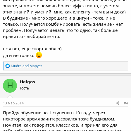
знаете, и можете помочь более эффективно, с учетом
этих знаний и умений, мне, как клиенту - тем вы и дока)
В буддизме - много хорошего и в цигун - тоже, и не
только. Получается комбинировать, есть желание - нет
проблем. Получается делать что то одно, так больше
нравится - выбирайте что.
пс я вот, еще спорт люблю)
да и не только
R
Mudra
and
Маруся
e
a
c
Helgos
H
t
Гость
i
o
n
s
13 мар 2014
#4
:
Пройдя обучение по 1 ступени в 10 году, через
некоторое время заинтересовался тоже буддизмом.
Почитал, как говорится, классиков, и принял его для