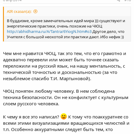
АIR сказал(а):
В буддизме, кроме замечательных идей мира ))) существуют и
энергетические практики, очень похожие на ЧЮЦ
http://abhidharma.ru/A/Tantra/6YiogN.htm#o3
Другое дело, что
Учителя с большой неохотой эти практики дают. Ибо нефик ))
Чем мне нравится ЧЮЦ, так это тем, что его грамотно и
адекватно перевели или может быть точнее сказать
переложили на русский язык, на нашу ментальность, с
технической точностью и доскональностью (за что
незыблемое спасибо Т.И. Мартыновой).
ЧЮЦ понятен любому человеку. В нем соблюдена
техника безопасности. Он не конфилктует с культурным
слоем русского человека.
К чему я все это написал?
К тому что поаккуратнее со
всеми этими визуализациями вращающихся челюстей и
т.п. Особенно аккуратными следует быть тем, кто