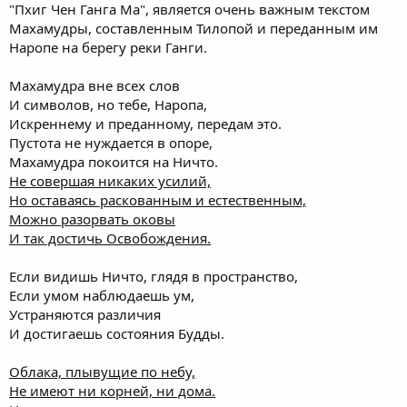
"Пхиг Чен Ганга Ма", является очень важным текстом
Махамудры, составленным Тилопой и переданным им
Наропе на берегу реки Ганги.
Махамудра вне всех слов
И символов, но тебе, Наропа,
Искреннему и преданному, передам это.
Пустота не нуждается в опоре,
Махамудра покоится на Ничто.
Не совершая никаких усилий,
Но оставаясь раскованным и естественным,
Можно разорвать оковы
И так достичь Освобождения.
Если видишь Ничто, глядя в пространство,
Если умом наблюдаешь ум,
Устраняются различия
И достигаешь состояния Будды.
Облака, плывущие по небу,
Не имеют ни корней, ни дома.