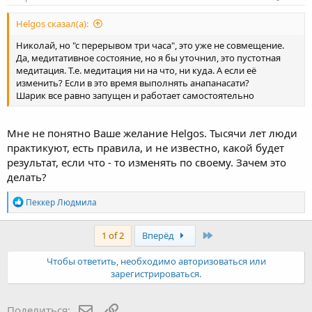
Helgos сказал(а):
Николай, но "с перерывом три часа", это уже не совмещение.
Да, медитативное состояние, но я бы уточнил, это пустотная
медитация. Т.е. медитация ни на что, ни куда. А если её
изменить? Если в это время выполнять анапанасати?
Шарик все равно запущен и работает самостоятельно
Мне не понятно Ваше желание Helgos. Тысячи лет люди
практикуют, есть правила, и не известно, какой будет
результат, если что - то изменять по своему. Зачем это
делать?
R
Пеккер Людмила
e
a
c
Last
1 of 2
Вперёд
t
i
Чтобы ответить, необходимо авторизоваться или
o
зарегистрироваться.
n
s
:
E-mail
Ссылка
Поделиться: