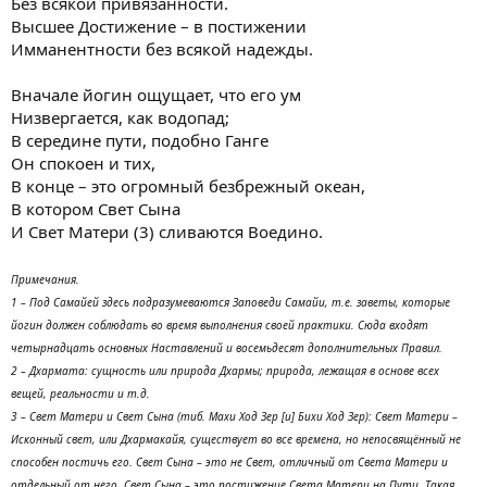
Без всякой привязанности.
Высшее Достижение – в постижении
Имманентности без всякой надежды.
Вначале йогин ощущает, что его ум
Низвергается, как водопад;
В середине пути, подобно Ганге
Он спокоен и тих,
В конце – это огромный безбрежный океан,
В котором Свет Сына
И Свет Матери (3) сливаются Воедино.
Примечания.
1 – Под Самайей здесь подразумеваются Заповеди Самайи, т.е. заветы, которые
йогин должен соблюдать во время выполнения своей практики. Сюда входят
четырнадцать основных Наставлений и восемьдесят дополнительных Правил.
2 – Дхармата: сущность или природа Дхармы; природа, лежащая в основе всех
вещей, реальности и т.д.
3 – Свет Матери и Свет Сына (тиб. Махи Ход Зер [и] Бихи Ход Зер): Свет Матери –
Исконный свет, или Дхармакайя, существует во все времена, но непосвящённый не
способен постичь его. Свет Сына – это не Свет, отличный от Света Матери и
отдельный от него. Свет Сына – это постижение Света Матери на Пути. Такая