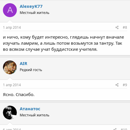
AlexeyK77
A
Местный житель
1 апр 2014
#8
и ничо, кому будет интересно, глядишь начнут вначале
изучать ламрим, а лишь потом возьмутся за тантру. Так
во всяком случае учат буддистские учителя.
АIR
Редкий гость
1 апр 2014
#9
Ясно. Спасибо.
Атанатос
Местный житель
6 апр 2014
#10