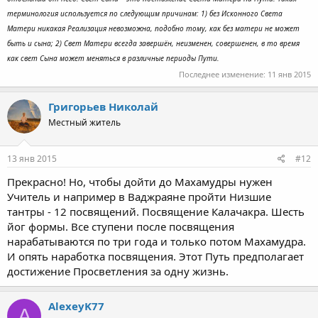
терминология используется по следующим причинам: 1) без Исконного Света
Матери никакая Реализация невозможна, подобно тому, как без матери не может
быть и сына; 2) Свет Матери всегда завершён, неизменен, совершенен, в то время
как свет Сына может меняться в различные периоды Пути.
Последнее изменение:
11 янв 2015
Григорьев Николай
Местный житель
13 янв 2015
#12
Прекрасно! Но, чтобы дойти до Махамудры нужен
Учитель и например в Ваджраяне пройти Низшие
тантры - 12 посвящений. Посвящение Калачакра. Шесть
йог формы. Все ступени после посвящения
нарабатываются по три года и только потом Махамудра.
И опять наработка посвящения. Этот Путь предполагает
достижение Просветления за одну жизнь.
AlexeyK77
A