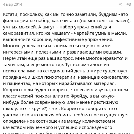
4 мар 2014
#3
Кстати, поскольку, как Вы точно заметили, буддизм - это
философия т.е набор, как считают (во многом - согласен),
умных мыслей. А цигун - набор упражнений для
саморазвития, кто же мешает? - черпайте умные мысли,
выполняйте хорошие, эффективные упражнения.
Многие увлекаются и занимаются еще многими
интересными, полезными и развивающими вещами.
Перечитай еще раз Ваш вопрос. Мне многое нравится и
там и там, и еще много где. Тут вспомнилось из
психотерапии: на сегодняшний день в мире существует
порядка 400 школ психотерапии. Разница в основателях
и пациентах, на которых нарабатывался материал.
Корректно ли будет говорить, что если я изучал, скажем
классический психоанализ по Фрейду, а вы какую-
нибудь более современную или менее престижную
школу, то я - круче?) - нет. Корректно говорить что с
учетом того что нельзя объять необъятное и существует
определенное соотношение между количеством и
качеством изученного и успешно используемого
материала, то: чем больше методов, школ и подходов вы