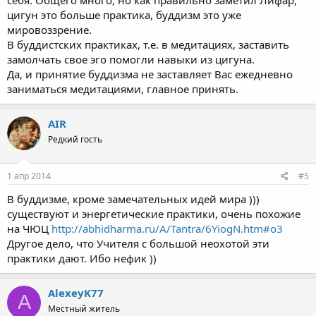
себя. Общего много, но как правильно заметил Лифар,
цигун это больше практика, буддизм это уже
мировоззрение.
В буддистских практиках, т.е. в медитациях, заставить
замолчать свое эго помогли навыки из цигуна.
Да, и принятие буддизма не заставляет Вас ежедневно
заниматься медитациями, главное принять.
АIR
Редкий гость
1 апр 2014
#5
В буддизме, кроме замечательных идей мира )))
существуют и энергетические практики, очень похожие
на ЧЮЦ
http://abhidharma.ru/A/Tantra/6YiogN.htm#o3
Другое дело, что Учителя с большой неохотой эти
практики дают. Ибо нефик ))
AlexeyK77
A
Местный житель