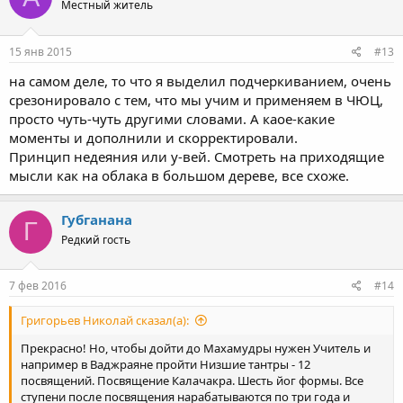
Местный житель
15 янв 2015
#13
на самом деле, то что я выделил подчеркиванием, очень
срезонировало с тем, что мы учим и применяем в ЧЮЦ,
просто чуть-чуть другими словами. А каое-какие
моменты и дополнили и скорректировали.
Принцип недеяния или у-вей. Смотреть на приходящие
мысли как на облака в большом дереве, все схоже.
Губганана
Г
Редкий гость
7 фев 2016
#14
Григорьев Николай сказал(а):
Прекрасно! Но, чтобы дойти до Махамудры нужен Учитель и
например в Ваджраяне пройти Низшие тантры - 12
посвящений. Посвящение Калачакра. Шесть йог формы. Все
ступени после посвящения нарабатываются по три года и