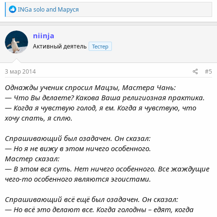
R
INGa solo
and
Маруся
e
a
c
niinja
t
Активный деятель
Тестер
i
o
n
s
3 мар 2014
#5
:
Однажды ученик спросил Мацзы, Мастера Чань:
— Что Вы делаете? Какова Ваша религиозная практика.
— Когда я чувствую голод, я ем. Когда я чувствую, что
хочу спать, я сплю.
Спрашивающий был озадачен. Он сказал:
— Но я не вижу в этом ничего особенного.
Мастер сказал:
— В этом вся суть. Нет ничего особенного. Все жаждущие
чего-то особенного являются эгоистами.
Спрашивающий всё ещё был озадачен. Он сказал:
— Но всё это делают все. Когда голодны – едят, когда