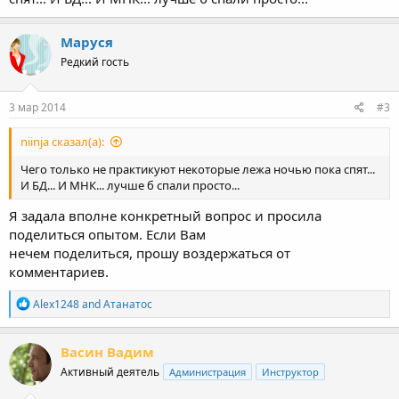
Маруся
Редкий гость
3 мар 2014
#3
niinja сказал(а):
Чего только не практикуют некоторые лежа ночью пока спят...
И БД... И МНК... лучше б спали просто...
Я задала вполне конкретный вопрос и просила
поделиться опытом. Если Вам
нечем поделиться, прошу воздержаться от
комментариев.
R
Alex1248
and
Атанатос
e
a
c
Васин Вадим
t
Активный деятель
Администрация
Инструктор
i
o