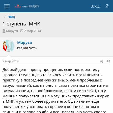
Вход
ЧЮЦ
1 ступень. МНК
А
Д
Маруся
2 мар 2014
в
а
т
т
Маруся
о
а
Редкий гость
р
с
т
о
е
з
2 мар 2014
#1
м
д
ы
а
Добрый день, прошу прощения, если повторю тему.
н
Прошла 1ступень, пытаюсь осмыслить все и вписать
и
практику в повседневную жизнь. У меня проблемы с
я
визуализацией, как я поняла, сама практика строится на
визуализации, на воображении, в этом сила ЧЮЦ, но у
меня не получается.. я не могу никак представить шарик
в МНК и уж тем более крутить его. С дыханием еще
получается чувствовать горячее в копчике, потом в
спине, и в голове до лба и все.. переднюю часть своего