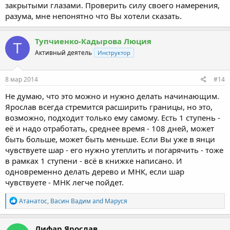
закрытыми глазами. Проверить силу своего намерения,
разума, мне непонятно что Вы хотели сказать.
Тупчиенко-Кадырова Люция
Т
Активный деятель
Инструктор
8 мар 2014
#14
Не думаю, что это можно и нужно делать начинающим.
Ярослав всегда стремится расширить границы, но это,
возможно, подходит только ему самому. Есть 1 ступень -
её и надо отработать, среднее время - 108 дней, может
быть больше, может быть меньше. Если Вы уже в янци
чувствуете шар - его нужно утеплить и погарячить - тоже
в рамках 1 ступени - всё в книжке написано. И
одновременно делать дерево и МНК, если шар
чувствуете - МНК легче пойдет.
R
Атанатос
,
Васин Вадим
and
Маруся
e
a
c
Лифар Ярослав