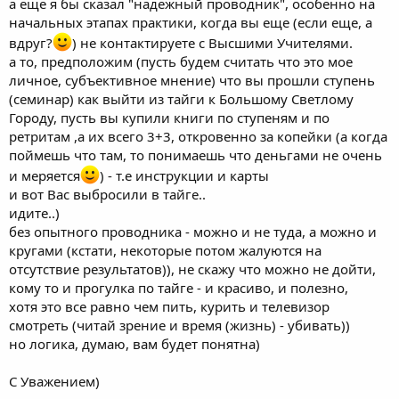
а еще я бы сказал "надежный проводник", особенно на
начальных этапах практики, когда вы еще (если еще, а
вдруг?
) не контактируете с Высшими Учителями.
а то, предположим (пусть будем считать что это мое
личное, субъективное мнение) что вы прошли ступень
(семинар) как выйти из тайги к Большому Светлому
Городу, пусть вы купили книги по ступеням и по
ретритам ,а их всего 3+3, откровенно за копейки (а когда
поймешь что там, то понимаешь что деньгами не очень
и меряется
) - т.е инструкции и карты
и вот Вас выбросили в тайге..
идите..)
без опытного проводника - можно и не туда, а можно и
кругами (кстати, некоторые потом жалуются на
отсутствие результатов)), не скажу что можно не дойти,
кому то и прогулка по тайге - и красиво, и полезно,
хотя это все равно чем пить, курить и телевизор
смотреть (читай зрение и время (жизнь) - убивать))
но логика, думаю, вам будет понятна)
С Уважением)