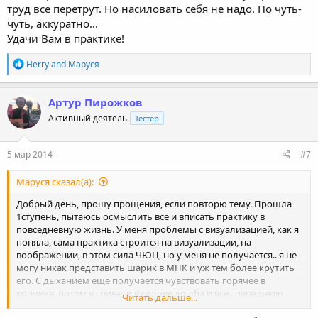
труд все перетрут. Но насиловать себя не надо. По чуть-
чуть, аккуратно...
Удачи Вам в практике!
R
Herry
and
Маруся
e
a
c
Артур Пирожков
t
Активный деятель
Тестер
i
o
n
s
5 мар 2014
#7
:
Маруся сказал(а):
Добрый день, прошу прощения, если повторю тему. Прошла
1ступень, пытаюсь осмыслить все и вписать практику в
повседневную жизнь. У меня проблемы с визуализацией, как я
поняла, сама практика строится на визуализации, на
воображении, в этом сила ЧЮЦ, но у меня не получается.. я не
могу никак представить шарик в МНК и уж тем более крутить
его. С дыханием еще получается чувствовать горячее в
копчике, потом в спине, и в голове до лба и все.. переднюю
Читать дальше...
часть своего тела не чувствую и шарик красный не вижу,