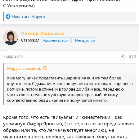
С Уважением)
R
Mudra
and
Маруся
e
a
c
Пеккер Людмила
t
Старожил
Администрация
Инструктор
i
o
n
s
7 мар 2014
#10
:
Маруся сказал(а):
я не могу никак представить шарик в МНК и уж тем более
крутить его. С дыханием еще получается чувствовать горячее в
копчике, потом в спине, и в голове до лба и все.. переднюю
часть своего тела не чувствую и шарик красный не вижу,
соответственно без дыхания не получается ничего,
Кроме того, что есть "визуалы" и "кинестетики", как
упомянул Лифар Ярослав, (т.е. те, кто легче представляет
образы или те, кто легче чувствует энергию), на
чувствительность вообще, как таковую, могут влиять