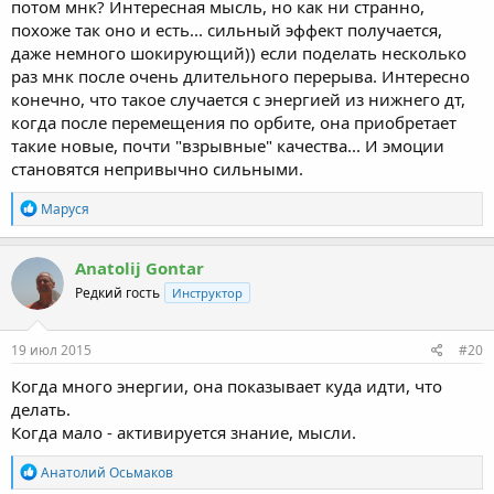
потом мнк? Интересная мысль, но как ни странно,
похоже так оно и есть... сильный эффект получается,
даже немного шокирующий)) если поделать несколько
раз мнк после очень длительного перерыва. Интересно
конечно, что такое случается с энергией из нижнего дт,
когда после перемещения по орбите, она приобретает
такие новые, почти "взрывные" качества... И эмоции
становятся непривычно сильными.
R
Маруся
e
a
c
Anatolij Gontar
t
Редкий гость
Инструктор
i
o
n
s
19 июл 2015
#20
:
Когда много энергии, она показывает куда идти, что
делать.
Когда мало - активируется знание, мысли.
R
Анатолий Осьмаков
e