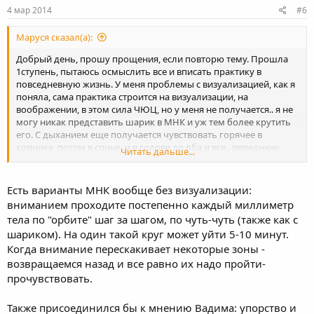
s
4 мар 2014
#6
:
Маруся сказал(а):
Добрый день, прошу прощения, если повторю тему. Прошла
1ступень, пытаюсь осмыслить все и вписать практику в
повседневную жизнь. У меня проблемы с визуализацией, как я
поняла, сама практика строится на визуализации, на
воображении, в этом сила ЧЮЦ, но у меня не получается.. я не
могу никак представить шарик в МНК и уж тем более крутить
его. С дыханием еще получается чувствовать горячее в
копчике, потом в спине, и в голове до лба и все.. переднюю
Читать дальше...
часть своего тела не чувствую и шарик красный не вижу,
соответственно без дыхания не получается ничего, инструктор
говорил, что МНК можно практиковать даже ночью, когда
Есть варианты МНК вообще без визуализации:
ложишься спать, представлять себе и шарик сам будет
вниманием проходите постепенно каждый миллиметр
крутиться пока сплю, а я не чувствую, ни шарика, ни ленточки,
тела по "орбите" шаг за шагом, по чуть-чуть (также как с
ни потоков.. толстокожая, переживаю очень. Поделитесь
шариком). На один такой круг может уйти 5-10 минут.
опытом. Спасибо
Когда внимание перескакивает некоторые зоны -
возвращаемся назад и все равно их надо пройти-
прочувствовать.
Также присоединился бы к мнению Вадима: упорство и