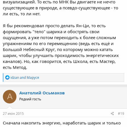
визуализацией. То есть по МНК Вы двигаете не нечто
существующее в природе, а псевдо-существующее - то
ли есть, то ли нет.
Я бы рекомендовал просто делать Ян-Ци, то есть
формировать "тело" шарика и обострять свои
ощущения, а уже потом переходить к более сложным
упражнениям по его перемещению (ведь есть ещё и
Большой Небесный Круг, по которому можно катать
шарик, чтобы улучшить проходимость энергетических
каналов). Но, как говорится, есть Школа, есть Мастер,
есть Метод.
R
idzan
and
Маруся
e
a
c
Анатолий Осьмаков
А
t
Редкий гость
i
o
n
s
27 июн 2015
#19
:
Сначала накопить энергию, наработать шарик и только