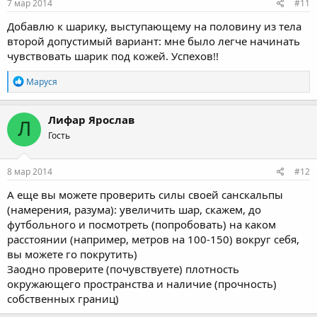
s
7 мар 2014
#11
:
Добавлю к шарику, выступающему на половину из тела
второй допустимый вариант: мне было легче начинать
чувствовать шарик под кожей. Успехов!!
R
Маруся
e
a
c
Лифар Ярослав
Л
t
Гость
i
o
n
s
8 мар 2014
#12
:
А еще вы можете проверить силы своей санскальпы
(намерения, разума): увеличить шар, скажем, до
футбольного и посмотреть (попробовать) на каком
расстоянии (например, метров на 100-150) вокруг себя,
вы можете го покрутить)
Заодно проверите (почувствуете) плотность
окружающего пространства и наличие (прочность)
собственных границ)