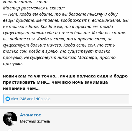
хотят спать – спят.
Мастер рассмеялся и сказал:
— Нет. Когда вы едите, то вы делаете тысячу и одну
вещь: думаете, мечтаете, воображаете, вспоминаете. Вы
не только едите. Когда я ем, то я просто ем: тогда
существует только еда и ничего больше. Когда вы спите,
вы видите сны. Когда я сплю, то я просто сплю, не
существует больше ничего. Когда есть сон, то есть
только сон. Когда я гуляю, то существует только
прогулка, не существует никакого Мастера, просто
прогулка.
новичкам та уж точно... лучше полчаса сидя и бодро
практиковать МНК... чем всю ночь занимаца
непаняна чем...
R
Alex1248
and
INGa solo
e
a
c
Атанатос
t
Местный житель
i
o
n