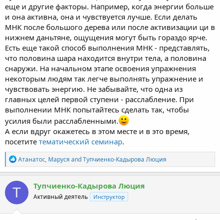
еще и другие факторы. Например, когда энергии больше
и она активна, она и чувствуется лучше. Если делать
МНК после большого дерева или после активизации ци в
нижнем даньтяне, ощущения могут быть гораздо ярче.
Есть еще такой способ выполнения МНК - представлять,
что половина шара находится внутри тела, а половина
снаружи. На начальном этапе освоения упражнения
некоторым людям так легче выполнять упражнение и
чувствовать энергию. Не забывайте, что одна из
главных целей первой ступени - расслабление. При
выполнении МНК попытайтесь сделать так, чтобы
усилия были расслабленными.
А если вдруг окажетесь в этом месте и в это время,
посетите
тематический семинар
.
R
Атанатос
,
Маруся
and
Тупчиенко-Кадырова Люция
e
a
c
Тупчиенко-Кадырова Люция
Т
t
Активный деятель
Инструктор
i
o
n