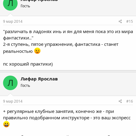
Л
t
Гость
i
o
n
s
9 мар 2014
#15
:
"различать в ладонях инь и ян для меня пока это из мира
фантастики.."
2-я ступень, пятое упражнение, фантастика - станет
реальностью
пс хорошей практики)
Лифар Ярослав
Л
Гость
9 мар 2014
#16
+ регулярные клубные занятия, конечно же - при
правильно подобранном инструкторе - это ваш экспресс