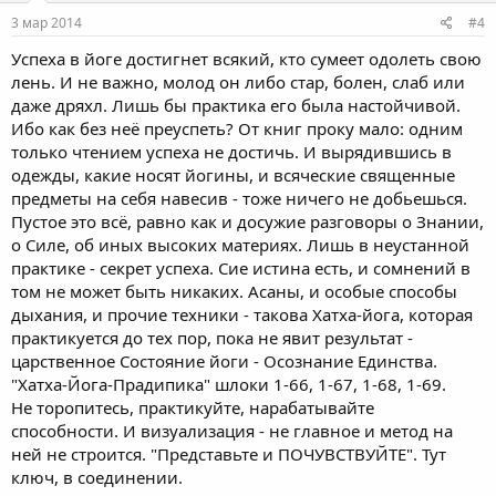
n
s
3 мар 2014
#4
:
Успеха в йоге достигнет всякий, кто сумеет одолеть свою
лень. И не важно, молод он либо стар, болен, слаб или
даже дряхл. Лишь бы практика его была настойчивой.
Ибо как без неё преуспеть? От книг проку мало: одним
только чтением успеха не достичь. И вырядившись в
одежды, какие носят йогины, и всяческие священные
предметы на себя навесив - тоже ничего не добьешься.
Пустое это всё, равно как и досужие разговоры о Знании,
о Силе, об иных высоких материях. Лишь в неустанной
практике - секрет успеха. Сие истина есть, и сомнений в
том не может быть никаких. Асаны, и особые способы
дыхания, и прочие техники - такова Хатха-йога, которая
практикуется до тех пор, пока не явит результат -
царственное Состояние йоги - Осознание Единства.
"Хатха-Йога-Прадипика" шлоки 1-66, 1-67, 1-68, 1-69.
Не торопитесь, практикуйте, нарабатывайте
способности. И визуализация - не главное и метод на
ней не строится. "Представьте и ПОЧУВСТВУЙТЕ". Тут
ключ, в соединении.