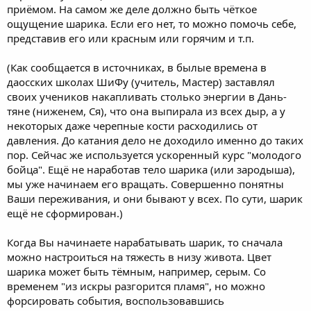
приёмом. На самом же деле должно быть чёткое
ощущение шарика. Если его нет, то можно помочь себе,
представив его или красным или горячим и т.п.
(Как сообщается в источниках, в былые времена в
даосских школах ШиФу (учитель, Мастер) заставлял
своих учеников накапливать столько энергии в Дань-
тяне (ниженем, Ся), что она выпирала из всех дыр, а у
некоторых даже черепные кости расходились от
давления. До катания дело не доходило именно до таких
пор. Сейчас же используется ускоренный курс "молодого
бойца". Ещё не наработав тело шарика (или зародыша),
мы уже начинаем его вращать. Совершенно понятны
Ваши переживания, и они бывают у всех. По сути, шарик
ещё не сформирован.)
Когда Вы начинаете нарабатывать шарик, то сначала
можно настроиться на тяжесть в низу живота. Цвет
шарика может быть тёмным, например, серым. Со
временем "из искры разгорится пламя", но можно
форсировать события, воспользовавшись