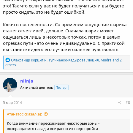
это! Так что если у вас не будет получаться и вы будете
просто сидеть, это не будет ошибкой.
Ключ в постепенности. Со временем ощущение шарика
станет отчетливей, дольше. Сначала шарик может
ощущаться лишь в некоторых точках, потом в целых
отрезках пути - это очень индивидуально. С практикой
вы станете видеть его лучше и сильнее чувствовать.
R
Олександр Корцигін
,
Тупчиенко-Кадырова Люция
,
Mudra
and 2
e
others
a
c
t
niinja
i
Активный деятель
Тестер
o
n
s
:
5 мар 2014
#8
Атанатос сказал(а):
Когда внимание перескакивает некоторые зоны -
возвращаемся назад и все равно их надо пройти-