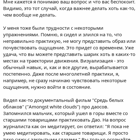
соответственно без дыхания не получается ничего, инструктор
Мне кажется я понимаю ваш вопрос и что вас беспокоит.
говорил, что МНК можно практиковать даже ночью, когда
Видимо, это тот случай, когда важнее делать хоть как-то,
ложишься спать, представлять себе и шарик сам будет
чем вообще не делать.
крутиться пока сплю, а я не чувствую, ни шарика, ни ленточки,
ни потоков.. толстокожая, переживаю очень. Поделитесь
У меня тоже были трудности с некоторыми
опытом. Спасибо
упражнениями. Помню, я сидел и злился на то, что
неправильно практикую, не могу представить образ или
почувствовать ощущение. Это придет со временем. Уже
удача, что вы можете представить шарик хоть в каких-то
местах на траектории движения. Визуализация - это
обычный навык, и, как и все другие, вырабатывается
постепенно. Даже после многолетней практики, я,
например, не сразу начинаю чувствовать некоторые
ощущения, нужно войти в состояние.
Видел как-то документальный фильм "Средь белых
облаков" ("Amongst white clouds") про даосов.
Запомнился мальчик, который ушел в горы вместе со
старшими товарищами практиковать Дао. На вопрос
журналиста как он медитирует, он ответил: "Я пока не
умею медитировать, как старшие товарищи. Я просто
тихо сижу с закрытыми глазами." Вы только осознайте