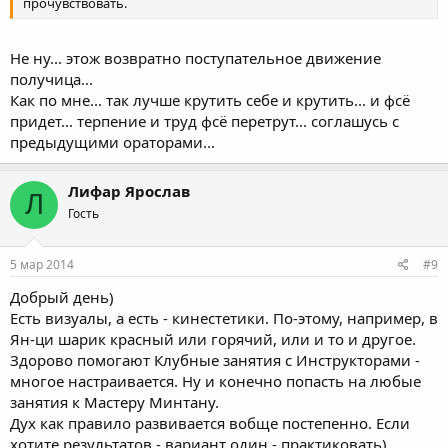
прочувствовать.
Не ну... этож возвратно поступательное движение
получица...
Как по мне... так лучше крутить себе и крутить... и фсё
придет... терпение и труд фсё перетрут... соглашусь с
предыдущими ораторами...
Лифар Ярослав
Л
Гость
5 мар 2014
#9
Добрый день)
Есть визуалы, а есть - кинестетики. По-этому, например, в
Ян-ци шарик красный или горячий, или и то и другое.
Здорово помогают Клубные занятия с Инструкторами -
многое настраивается. Ну и конечно попасть на любые
занятия к Мастеру Минтану.
Дух как правило развивается вобще постепенно. Если
хотите результатов - вариант один - практиковать)