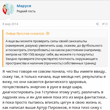
Маруся
Редкий гость
8 мар 2014
#13
Лифар Ярослав сказал(а):
А еще вы можете проверить силы своей санскальпы
(намерения, разума): увеличить шар, скажем, до футбольного
и посмотреть (попробовать) на каком расстоянии (например,
метров на 100-150) вокруг себя, вы можете го покрутить)
Заодно проверите (почувствуете) плотность окружающего
пространства и наличие (прочность) собственных границ)
Я честно говоря не совсем поняла, что Вы имеете ввиду..
скажу так, я только начала, еще месяца нет, результаты я
вижу, но они касаются физического здоровья,
почувствовать энергию в руке в виде шара,
диагностировать (на 1ступени этому учат), различать в
ладонях инь и ян для меня пока это из мира фантастики..
я пока просто пытаюсь вписать цигун в свою жизнь и,
как написал выше Артур Пирожков, я пока тихо сижу с