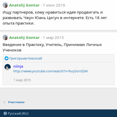
Anatolij Gontar
7 июн 2016
Ищу партнеров, кому нравиться идея продвигать и
развивать Чжун Юань Цигун в интернете. Есть 18 лет
опыта практики.
Anatolij Gontar
1 мар 2015
Введение в Практику, Учитель, Принимаю Личных
Учеников
R
Григорьев Николай
e
niinja
a
http://www.youtube.com/watch?v=KvySorriZd4
c
t
1 мар 2015
i
o
n
s
:
Участники
Русский (RU)