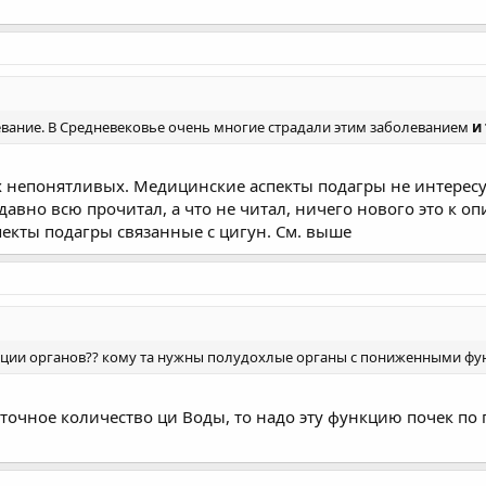
олевание. В Средневековье очень многие страдали этим заболеванием
и 
 непонятливых. Медицинские аспекты подагры не интересую
давно всю прочитал, а что не читал, ничего нового это к 
пекты подагры связанные с цигун. См. выше
кции органов?? кому та нужны полудохлые органы с пониженными фу
точное количество ци Воды, то надо эту функцию почек по 