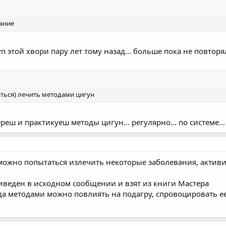
вание
п этой хвори пару лет тому назад... больше пока не повторя
аться) лечить методами цигун
ереш и практикуеш методы цигун... регулярно... по системе..
, можно попытаться излечить некоторые заболевания, актив
иведен в исходном сообщении и взят из книги Мастера
рода методами можно повлиять на подагру, спровоцировать 