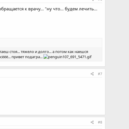
ращается к врачу... "ну что... будем лечить...
таеш стоя... тяжело и долго... а потом как наешся
ёёё... привет подагра...
#7
#8