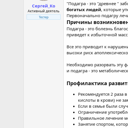
"Подагра - это "древнее " з
Сергей_Ко
богатых людей
, которые у
Активный деятель
Первоначально подагру леч
Тестер
Причины возникнове
Подагра - это болезнь благо
приведет к избыточной массе
Все это приводит к нарушен
высоки риск апоплексическо
Необходимо разорвать эту ф
и подагра - это метаболиче
Профилактика развит
Рекомендуется 2 раза 
кислоты в крови) не з
Если в семье были слу
Ограничение употребл
Правильное лечение м
Занятие спортом, кото