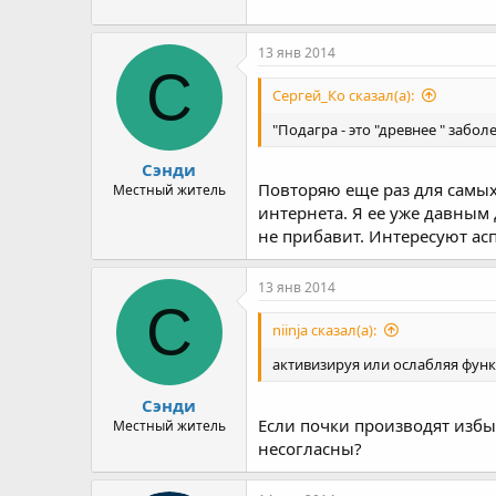
13 янв 2014
С
Сергей_Ко сказал(а):
"Подагра - это "древнее " заб
Сэнди
Повторяю еще раз для самых
Местный житель
интернета. Я ее уже давным 
не прибавит. Интересуют ас
13 янв 2014
С
niinja сказал(а):
активизируя или ослабляя фун
Сэнди
Если почки производят избы
Местный житель
несогласны?