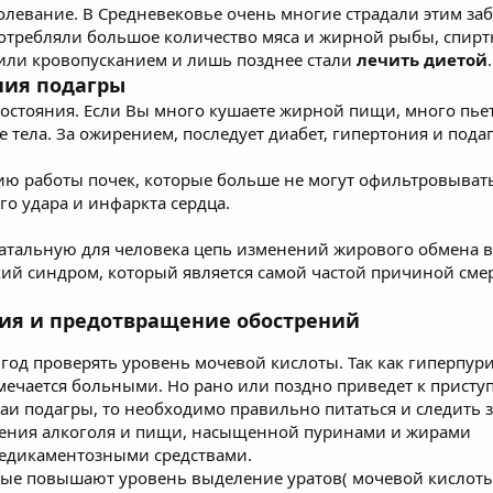
аболевание. В Средневековье очень многие страдали этим з
потребляли большое количество мяса и жирной рыбы, спирт
или кровопусканием и лишь позднее стали
лечить диетой
.
ния подагры
состояния. Если Вы много кушаете жирной пищи, много пьет
 тела. За ожирением, последует диабет, гипертония и подаг
ию работы почек, которые больше не могут офильтровывать
го удара и инфаркта сердца.
атальную для человека цепь изменений жирового обмена в
ский синдром, который является самой частой причиной смер
ия и предотвращение обострений
в год проверять уровень мочевой кислоты. Так как гиперп
амечается больными. Но рано или поздно приведет к присту
чаи подагры, то необходимо правильно питаться и следить 
ения алкоголя и пищи, насыщенной пуринами и жирами
едикаментозными средствами.
рые повышают уровень выделение уратов( мочевой кислоты) 