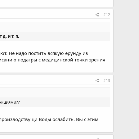
#12
т д. и т. п.
т. Не надо постить всякую ерунду из
описанию подагры с медицинской точки зрения
#13
нкциями??
производству ци Воды ослабить. Вы с этим