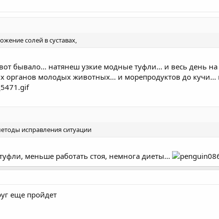
ложение солей в суставах,
вот бывало... натянеш узкие модные туфли... и весь день на н
 органов молодых животных... и морепродуктов до кучи... и 
етоды исправления ситуации
туфли, меньше работать стоя, немнога диеты...
руг еще пройдет