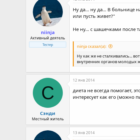
Ну да... ну да... В больнице
или пусть живет?"
Не ну... с шашечками после 
niinja
Активный деятель
Тестер
niinja сказал(а):
Ну как же не сталкивались... вот
внутренних органов молодых живо
12 янв 2014
С
диета не всегда помогает, э
интересует как его (можно 
Сэнди
Местный житель
13 янв 2014