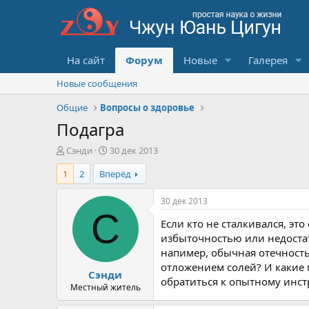
На сайт
Форум
Новые
Галерея
Новые сообщения
Общие
Вопросы о здоровье
Подагра
А
Д
Сэнди
30 дек 2013
в
а
1
2
Вперёд
т
т
о
а
р
с
30 дек 2013
т
о
С
Если кто не сталкивался, эт
е
з
м
д
избыточностью или недостат
ы
а
напимер, обычная отечность 
н
отложением солей? И какие 
Сэнди
и
обратиться к опытному инстр
я
Местный житель