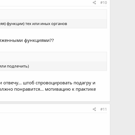
#10
ляя) функции) тех или иных органов
ониженными функциями??
 или подлечить)
у и отвечу... штоб спровоцировать подагру и
лжно понравится... мотивацию к практике
#11