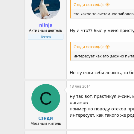
Сэнди сказал(а):
это какое-то системное заболе
niinja
Ну и что?? Был у меня присту
Активный деятель
Тестер
Сэнди сказал(а):
интересует как его (можно пыт
Не ну если себя лечить, то б
13 янв 2014
С
ну так вот, практикуя У-син
органов
пример по поводу отеков пр
интересует, как такого же 
Сэнди
Местный житель