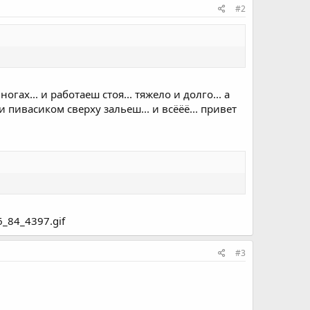
#2
огах... и работаеш стоя... тяжело и долго... а
пивасиком сверху зальеш... и всёёё... привет
#3