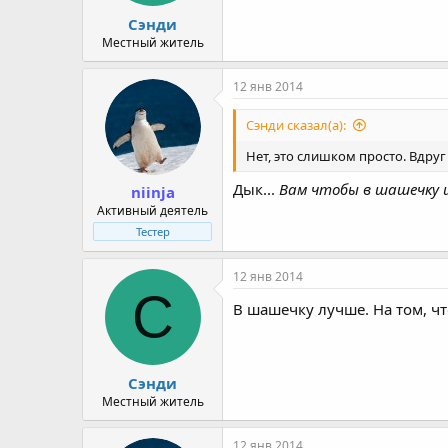
Сэнди
Местный житель
12 янв 2014
Сэнди сказал(а):
Нет, это слишком просто. Вдру
Дык...
Вам чтобы в шашечку и
niinja
Активный деятель
Тестер
12 янв 2014
С
В шашечку лучше. На том, чт
Сэнди
Местный житель
12 янв 2014