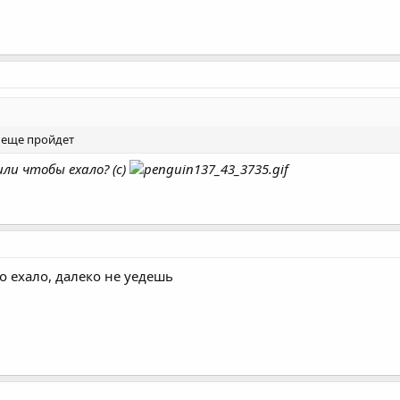
г еще пройдет
ли чтобы ехало? (с)
о ехало, далеко не уедешь