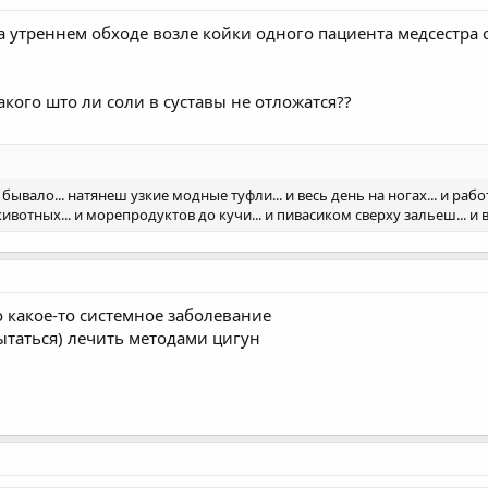
 на утреннем обходе возле койки одного пациента медсестра об
такого што ли соли в суставы не отложатся??
 бывало... натянеш узкие модные туфли... и весь день на ногах... и рабо
тных... и морепродуктов до кучи... и пивасиком сверху зальеш... и вс
то какое-то системное заболевание
пытаться) лечить методами цигун