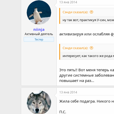
13 янв 2014
Сэнди сказал(а):
ну так вот, практикуя У-син, м
niinja
активизируя или ослабляя 
Активный деятель
Тестер
Сэнди сказал(а):
интересует, как такого же род
Это пять!! Вот меня теперь к
другие системные заболеван
повышает на раз...
13 янв 2014
Жила себе подагра. Никого не
П.С.