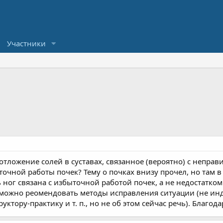
Участники
о отложение солей в суставах, связанное (вероятно) с непра
очной работы почек? Тему о почках внизу прочел, но там в
ног связана с избыточной работой почек, а не недостатком 
можно реомендовать методы исправления ситуации (не инд
уктору-практику и т. п., но не об этом сейчас речь). Благо