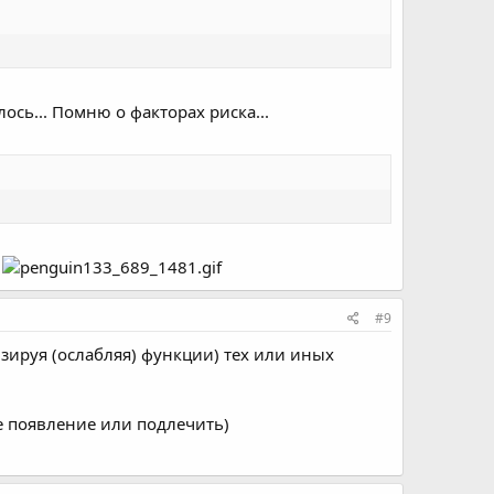
лось... Помню о факторах риска...
.
#9
изируя (ослабляя) функции) тех или иных
ее появление или подлечить)