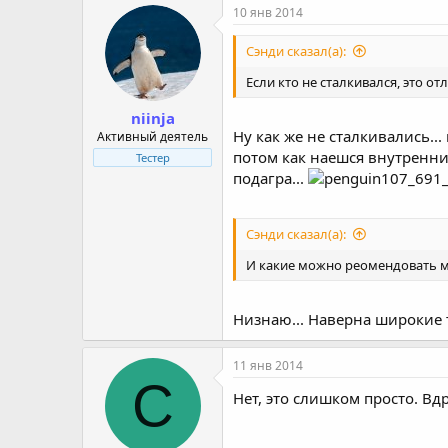
10 янв 2014
Сэнди сказал(а):
Если кто не сталкивался, это от
niinja
Ну как же не сталкивались... 
Активный деятель
потом как наешся внутренних
Тестер
подагра...
Сэнди сказал(а):
И какие можно реомендовать м
Низнаю... Наверна широкие 
11 янв 2014
С
Нет, это слишком просто. Вд