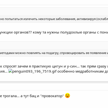
ожно попытаться излечить некоторые заболевания, активизируя (ослаб
функции органов?? кому та нужны полудохлые органы с п
а методами можно повлиять на подагру, спровоцировать ее появление
ак спросят зачем я практикую цигун и у-син... так прям сраз
ия...
особенно медработникам до
 трогала... а тут бац и "провокатор"