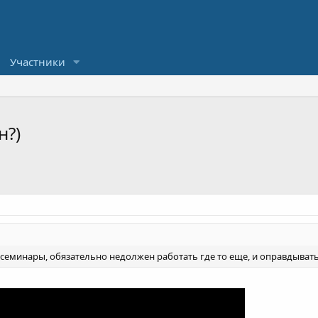
Участники
н?)
еминары, обязательно недолжен работать где то еще, и оправдывать 