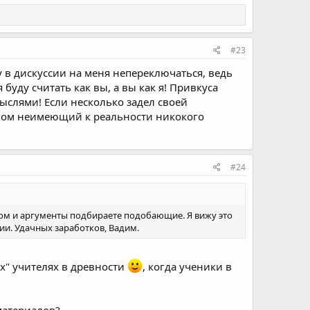
#23
 в дискуссии на меня непереключаться, ведь
буду считать как вы, а вы как я! Привкуса
слями! Если несколько задел своей
вном неимеющий к реальности никокого
#24
цом и аргументы подбираете подобающие. Я вижу это
ии. Удачных заработков, Вадим.
х" учителях в древности
, когда ученики в