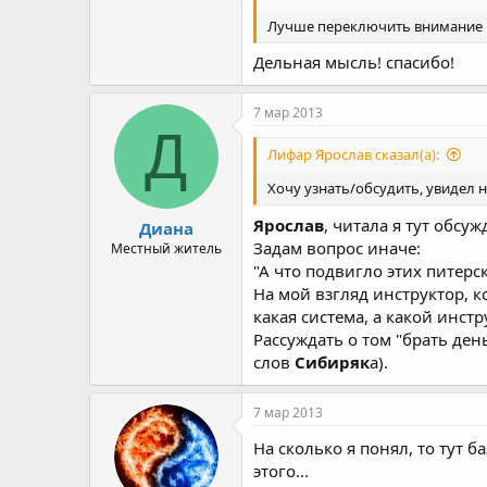
Лучше переключить внимание н
Дельная мысль! спасибо!
7 мар 2013
Д
Лифар Ярослав сказал(а):
Хочу узнать/обсудить, увидел 
Ярослав
, читала я тут обсу
Диана
Задам вопрос иначе:
Местный житель
"А что подвигло этих питерс
На мой взгляд инструктор, к
какая система, а какой инс
Рассуждать о том "брать ден
слов
Сибиряк
а).
7 мар 2013
На сколько я понял, то тут 
этого...