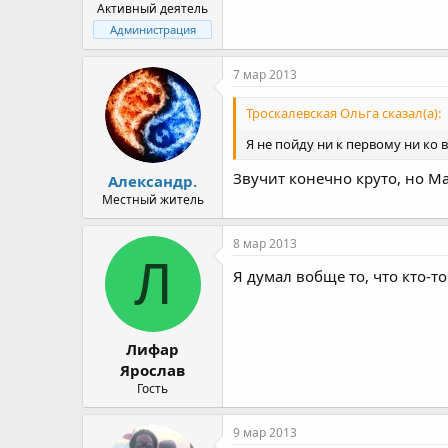
Активный деятель
Администрация
7 мар 2013
Троскалевская Ольга сказал(а):
Я не пойду ни к первому ни ко в
Звучит конечно круто, но Мас
Александр.
Местный житель
8 мар 2013
Л
Я думал вобще то, что кто-то
Лифар
Ярослав
Гость
9 мар 2013