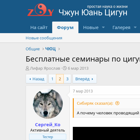
На сайт
Форум
Новые
Галерея
Новые сообщения
Общие
ЧЮЦ
Бесплатные семинары по цигу
А
Д
Лифар Ярослав
6 мар 2013
в
а
Назад
1
2
3
Вперёд
т
т
о
а
р
с
7 мар 2013
т
о
е
з
Сибиряк сказал(а):
м
д
ы
а
А почему человек проводящий с
н
Сергей_Ко
и
я
Активный деятель
Тестер