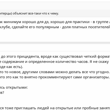
итерцы) объяснит все-таки что к чему.
как минимум хорошо для дэ, хорошо для практики - в групп
клубе, сделайте его популярным - доля платных посетителе
 до этого прицидента, вроде как существовал четкий форма
ое содержание и определенное количество часов. Я не скаж
де как есть).
что то новое, другими словами можно делать все что угодно. 
что это как то внятно прокомментируют сами организаторы. В
ись открытыми:
ов?
тся тоже приглашать людей на открытые или пробные занят