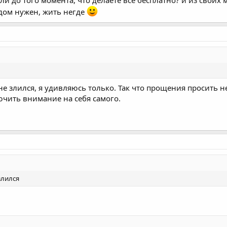
и до того момента, что делаете всё бесплатно? и из своих
 дом нужен, жить негде
 не злился, я удивляюсь только. Так что прощения просить н
чить внимание на себя самого.
злился