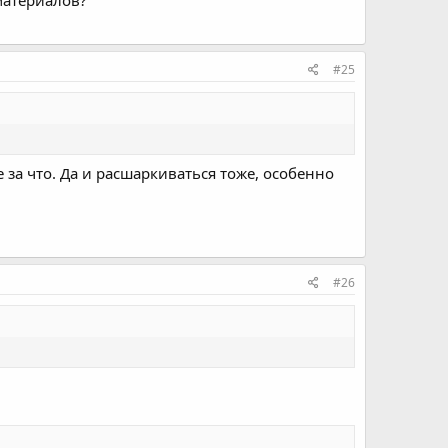
 материалов?
#25
е за что. Да и расшаркиваться тоже, особенно
#26