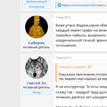
Администрация
R
Ирина Анатольевна Володина
Инструктор
e
a
c
7 мар 2013
t
i
Боже упаси Вадим,какие обв
o
каждый имеет право на мнени
n
помойки небыло, возможно н
s
:
кординальной точкой зрения
Сибиряк
отношения.
Активный деятель
7 мар 2013
Сибиряк сказал(а):
Я высказал свое мнение, котор
так, видимо еще недорос до мер
Сергей_Ко
Я не инструктор. То есть ли
Активный деятель
Скажу так - каждый труд до
Тестер
течении десятка лет находя