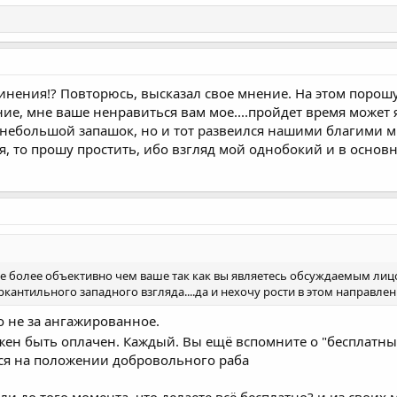
инения!? Повторюсь, высказал свое мнение. На этом порошу
е, мне ваше ненравиться вам мое....пройдет время может я 
ебольшой запашок, но и тот развеился нашими благими мы
, то прошу простить, ибо взгляд мой однобокий и в осно
ое более объективно чем ваше так как вы являетесь обсуждаемым ли
кантильного западного взгляда....да и нехочу рости в этом направлен
цо не за ангажированное.
лжен быть оплачен. Каждый. Вы ещё вспомните о "бесплатны
тся на положении добровольного раба