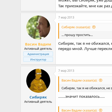
Может, Вы Сибиряк, уже дошл
Так приезжайте, мне как раз
7 мар 2013
Сибиряк сказал(а):
... прошу простить...
Сибиряк, так я не обижался,
Васин Вадим
передо мной. Лучше переклю
Активный деятель
Администрация
Инструктор
7 мар 2013
Васин Вадим сказал(а):
Сибиряк, так я не обижался, не 
.......значит показалось.....
Сибиряк
Активный деятель
Васин Вадим сказал(а):