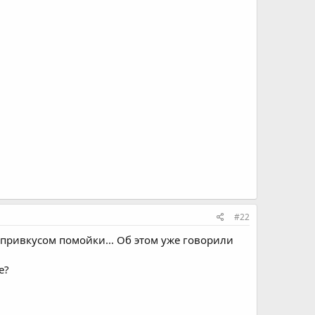
#22
 привкусом помойки... Об этом уже говорили
е?