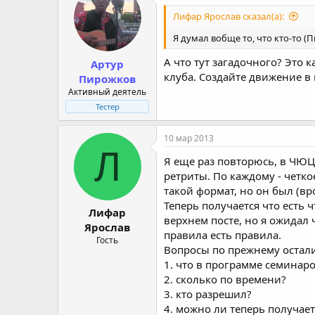
Лифар Ярослав сказал(а):
Я думал вобще то, что кто-то (П
А что тут загадочного? Это 
Артур
клуба. Создайте движение в 
Пирожков
Активный деятель
Тестер
10 мар 2013
Л
Я еще раз повторюсь, в ЧЮЦ
ретриты. По каждому - четк
такой формат, но он был (вро
Теперь получается что есть 
Лифар
верхнем посте, но я ожидал 
Ярослав
правила есть правила.
Гость
Вопросы по прежнему остал
1. что в программе семинар
2. сколько по времени?
3. кто разрешил?
4. можно ли теперь получае