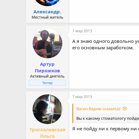
Александр.
Местный житель
7 мар 2013
А я знаю одного довольно у
его основным заработком.
Артур
Пирожков
Активный деятель
Тестер
7 мар 2013
Васин Вадим сказал(а):
Вы к какому стоматологу пойде
Я не пойду ни к первому ни 
Троскалевская
Ольга