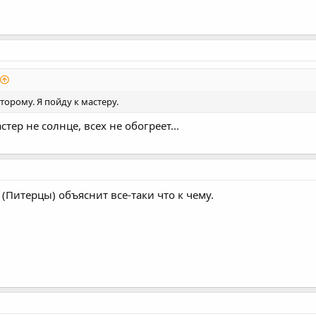
торому. Я пойду к мастеру.
тер не солнце, всех не обогреет...
 (Питерцы) объяснит все-таки что к чему.