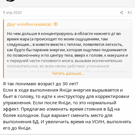
9 апр 2020
#2
Друг колобка сказал(а):
Но чем дольше я концентрируюсь в области нижнего дт во
время жара (а происходит по моим ощущениям, там
следующее... в животе вместе с теплом, появляется легкость,
как будто бы парение энергии, которая ощутимо поднимается
по позвоночнику и по центру тела, вверх к голове, к макушке и
к передней части головного мозга, вызывая исключительно
положительное, во всем своем действии, утонченное
состояние), тем более опустошенным я себя чувствую на утро, с
Читать дальше...
ОЩУЩЕНИЕМ, будто сильно перезанимался и есть легкая
температура.
Я так понимаю возраст до 30 лет?
Если в ходе выполнения ЯнЦи энергия вырывается и
бьет в голову, то идти к инструктору для корректировки
упражнения. Если после ЯнЦи, то это нормальный
эффект. Предлагаю изменить время стояния в БД на
более холодное. Еще вариант сменить место для
выполнения БД. И увеличить время на УСИН, выполнять
его до ЯнЦи.