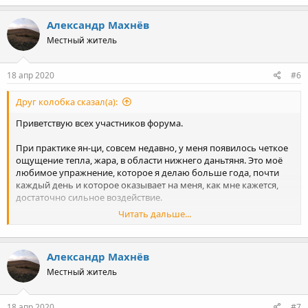
Александр Махнёв
Местный житель
18 апр 2020
#6
Друг колобка сказал(а):
Приветствую всех участников форума.
При практике ян-ци, совсем недавно, у меня появилось четкое
ощущение тепла, жара, в области нижнего даньтяня. Это моё
любимое упражнение, которое я делаю больше года, почти
каждый день и которое оказывает на меня, как мне кажется,
достаточно сильное воздействие.
Читать дальше...
Вместе с ян-ци, я так же делаю БД (скорее просто стою в
столбе), с концентрацией все на том же нижнем дт и МКО.
Александр Махнёв
Но чем дольше я концентрируюсь в области нижнего дт во
время жара (а происходит по моим ощущениям, там
Местный житель
следующее... в животе вместе с теплом, появляется легкость,
как будто бы парение энергии, которая ощутимо поднимается
18 апр 2020
#7