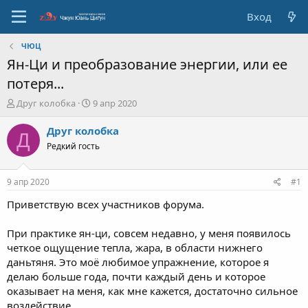
Вход
ЧЮЦ
Ян-Ци и преобразование энергии, или ее
потеря...
А
Д
Друг колобка
9 апр 2020
в
а
т
т
Друг колобка
Д
о
а
Редкий гость
р
с
т
о
е
з
9 апр 2020
#1
м
д
ы
а
Приветствую всех участников форума.
н
и
При практике ян-ци, совсем недавно, у меня появилось
я
четкое ощущение тепла, жара, в области нижнего
даньтяня. Это моё любимое упражнение, которое я
делаю больше года, почти каждый день и которое
оказывает на меня, как мне кажется, достаточно сильное
воздействие.