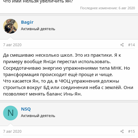
что ими нельзя увеличить ян?
Последнее изменение:
6 авг 2020
Bagir
Активный деятель
7 авг 2020
#14
Да смешиваю несколько школ. Это из практики. Я к
примеру вообще ЯнЦи перестал использовать.
Сосредотачиваю энергию упражнениями типа МНК. Но
трансформация происходит ещё проще и чище.
Что касается Ян, то да, в ЧЮЦ упражнения должны
строиться вокруг БД или соединения неба с землёй. Они
позволяют менять баланс Инь-Ян.
NSQ
N
Активный деятель
7 авг 2020
#15