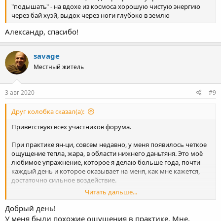
Может быть нужно увеличить количество времени, стояния в
"подышать" - на вдохе из космоса хорошую чистую энергию
дереве? В среднем у меня выходит час - полчаса, каждый день
через бай хуэй, выдох через ноги глубоко в землю
разумеется.
Александр, спасибо!
savage
Местный житель
3 авг 2020
#9
Друг колобка сказал(а):
Приветствую всех участников форума.
При практике ян-ци, совсем недавно, у меня появилось четкое
ощущение тепла, жара, в области нижнего даньтяня. Это моё
любимое упражнение, которое я делаю больше года, почти
каждый день и которое оказывает на меня, как мне кажется,
достаточно сильное воздействие.
Читать дальше...
Вместе с ян-ци, я так же делаю БД (скорее просто стою в
столбе), с концентрацией все на том же нижнем дт и МКО.
Добрый день!
У меня были похожие ощущения в практике. Мне,