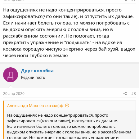
по позвоночнику и по центру тела, вверх к голове, к макушке и
к передней части головного мозга, вызывая исключительно
На ощущениях не надо концентрироваться, просто
положительное, во всем своем действии, утонченное
зафиксироваться(что они такие), и отпустить их дальше.
состояние), тем более опустошенным я себя чувствую на утро, с
Если начинает болеть голова, то можно попробовать с
ОЩУЩЕНИЕМ, будто сильно перезанимался и есть легкая
температура. Сложнее становится стоять в дереве, да и вообще
выдохом опускать энергию с головы вниз, но в
присутствует некая леность, в течении дня.
расслабленном состоянии. Не помогает, тогда
прекратить упражнение и "подышать" - на вдохе из
Такое ощущение что все что нажито непосильным трудом...))
космоса хорошую чистую энергию через бай хуэй, выдох
если и не улетучилось, то перешло в какую-то другую форму,
через ноги глубоко в землю
либо другие центры, уж не знаю.
Друг колобка
Д
Теперь уже останавливаюсь, делая ян-ци, до движения энергии
Редкий гость
вверх в горячем состоянии в живота. Такой опустошенности
пока не случилось.
20 апр 2020
#8
Александр Махнёв сказал(а):
Вопрос к опытным практикам...
На ощущениях не надо концентрироваться, просто
Может ли быть так, что энергии в нижнем дт, не так много, а то
зафиксироваться(что они такие), и отпустить их дальше.
что есть преобразовывается с помощью ян-ци, вызывая
Если начинает болеть голова, то можно попробовать с
непривычную недостачу?
выдохом опускать энергию с головы вниз, но в расслабленном
состоянии. Не помогает, тогда прекратить упражнение и