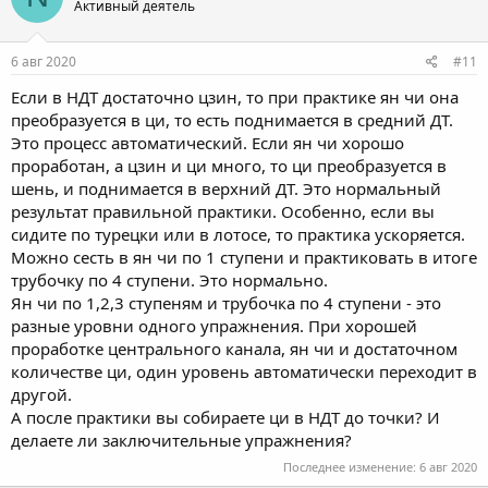
Активный деятель
Может ли быть так, что энергии в нижнем дт, не так много, а то
что есть преобразовывается с помощью ян-ци, вызывая
непривычную недостачу?
6 авг 2020
#11
Может быть нужно увеличить количество времени, стояния в
Если в НДТ достаточно цзин, то при практике ян чи она
дереве? В среднем у меня выходит час - полчаса, каждый день
преобразуется в ци, то есть поднимается в средний ДТ.
разумеется.
Это процесс автоматический. Если ян чи хорошо
проработан, а цзин и ци много, то ци преобразуется в
шень, и поднимается в верхний ДТ. Это нормальный
результат правильной практики. Особенно, если вы
сидите по турецки или в лотосе, то практика ускоряется.
Можно сесть в ян чи по 1 ступени и практиковать в итоге
трубочку по 4 ступени. Это нормально.
Ян чи по 1,2,3 ступеням и трубочка по 4 ступени - это
разные уровни одного упражнения. При хорошей
проработке центрального канала, ян чи и достаточном
количестве ци, один уровень автоматически переходит в
другой.
А после практики вы собираете ци в НДТ до точки? И
делаете ли заключительные упражнения?
Последнее изменение:
6 авг 2020