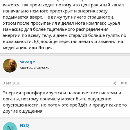
Но чем дольше я концентрируюсь в области нижнего дт во
кажется, так происходит потому что центральный канал
время жара (а происходит по моим ощущениям, там
изначально немного приоткрыт и энергия сразу
следующее... в животе вместе с теплом, появляется легкость,
подымается вверх. Не вижу тут ничего страшного)).
как будто бы парение энергии, которая ощутимо поднимается
Утром после просыпания я делал йога комплекс Сурья
по позвоночнику и по центру тела, вверх к голове, к макушке и
к передней части головного мозга, вызывая исключительно
Намаскар для более тщательного распределения
положительное, во всем своем действии, утонченное
энергии по всему телу, а днем старался больше гулять по
состояние), тем более опустошенным я себя чувствую на утро, с
возможности. БД вообще перестал делать и заменил на
ОЩУЩЕНИЕМ, будто сильно перезанимался и есть легкая
медитацию или Ян ци.
температура. Сложнее становится стоять в дереве, да и вообще
присутствует некая леность, в течении дня.
savage
Такое ощущение что все что нажито непосильным трудом...))
Местный житель
если и не улетучилось, то перешло в какую-то другую форму,
либо другие центры, уж не знаю.
3 авг 2020
#10
Теперь уже останавливаюсь, делая ян-ци, до движения энергии
Энергия трансформируется и наполняет все системы и
вверх в горячем состоянии в живота. Такой опустошенности
органы, поэтому поначалу может быть ощущение
пока не случилось.
опустошенности, но потом это пройдёт и придут какие то
другие ощущения.
Вопрос к опытным практикам...
NSQ
N