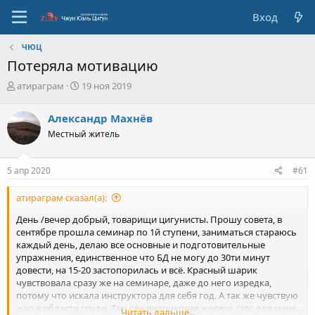
Вход
ЧЮЦ
Потеряла мотивацию
А
Д
атираграм
19 ноя 2019
в
а
т
т
Александр Махнёв
о
а
Местный житель
р
с
т
о
е
з
5 апр 2020
#61
м
д
ы
а
атираграм сказал(а):
н
и
День /вечер добрый, товарищи цигунисты. Прошу совета, в
я
сентябре прошла семинар по 1й ступени, заниматься стараюсь
каждый день, делаю все основные и подготовительные
упражнения, единственное что БД не могу до 30ти минут
довести, на 15-20 застопорилась и всё. Красный шарик
чувствовала сразу же на семинаре, даже до него изредка,
потому что искала инструктора для себя год. А так же чувствую
жар в области груди. Там где вилочковая железа. (это для меня
Читать дальше...