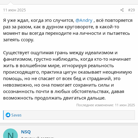
11 июн 2025
#29
Я уже ждал, когда это случится,
@Andry
, всё повторяется
раз за разом, как в дурном круговороте, в какой-то
момент вы всегда переходите на личности и пытаетесь
затеять ссору.
Существует ощутимая грань между идеализмом и
фанатизмом, грустно наблюдать, когда кто-то начинает
жить в волшебном мире, игнорируя реальность
происходящего, практика цигун оказывает неоценимую
помощь, но не спасает от всех бед и страданий, это
невозможно, но она помогает сохранить силы и
осознанность почти в любых обстоятельствах, давая
возможность продолжать двигаться дальше.
Последнее изменение:
11 июн 2025
R
Savas
e
a
c
NSQ
N
t