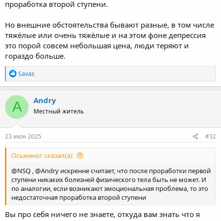
проработка второй ступени.
Но внешние обстоятельства бывают разные, в том числе
тяжёлые или очень тяжёлые и на этом фоне депрессия
это порой совсем небольшая цена, люди теряют и
гораздо больше.
R
Savas
e
a
c
Andry
A
t
Местный житель
i
o
n
s
23 июн 2025
#32
:
Осьминог сказал(а):
@NSQ , @Andry искренне считает, что после проработки первой
ступени никаких болезней физического тела быть не может. И
по аналогии, если возникают эмоциональная проблема, то это
недостаточная проработка второй ступени
Вы про себя ничего не знаете, откуда вам знать что я