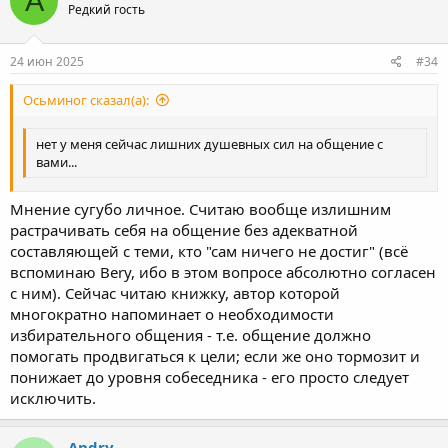
A
Редкий гость
24 июн 2025
#34
Осьминог сказал(а):
нет у меня сейчас лишних душевных сил на общение с
вами...
Мнение сугубо личное. Считаю вообще излишним
растрачивать себя на общение без адекватной
составляющей с теми, кто "сам ничего не достиг" (всё
вспоминаю Bery, ибо в этом вопросе абсолютно согласен
с ним). Сейчас читаю книжку, автор которой
многократно напоминает о необходимости
избирательного общения - т.е. общение должно
помогать продвигаться к цели; если же оно тормозит и
понижает до уровня собеседника - его просто следует
исключить.
Andry