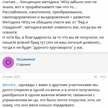
считаю.... Концепцию методики ЧЮЦ забыли или не
знали, вот и прорабатываете там что-то....
Расслабление, накопление, преобразование,
самооздоровление и выздоровление = развитие.
Методика ЧЮЦ не обещала спасти вас от "бед и
страданий", методика может изменить вас, когда вы её
освоите.
И хотя бы, в благодарность за то что вы её получили, не
пишите всякий бред тут (это не ваш личный дневник) ,
тогда и не будет "дурного круговорота" у вас.
Осьминог
О
Старожил
23 июн 2025
#33
@Andry
, однажды с вами и другими участниками мы
долго спорили в одной из веток и в итоге получилось
разобраться в одном важном моменте, связанном с
упражнением ян-ци, это было почти открытие, хоть не
скажу, что оно меня сильно порадовало.