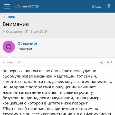
Вход
ЧЮЦ
Внимание
А
Д
Осьминог
18 сен 2019
в
а
т
т
Осьминог
О
о
а
Старожил
р
с
т
о
е
з
25 май 2025
#21
м
д
ы
а
Во первых, постом выше Лама Еше очень удачно
н
сформулировал механизм медитации, тот самый,
и
кажется есть, кажется нет, далее, когда совсем понемногу,
я
но на уровне восприятия и ощущений начинает
накапливаться личный опыт, а главная роль тут
безусловно принадлежит медитации, то например
концепция о которой в цитате ниже говорит
Е.Тертычный начинает воспринимается совсем по
другому, не он здесь первоисточник, но он формулирует