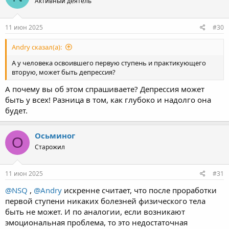
Активный деятель
i
o
n
s
11 июн 2025
#30
:
Andry сказал(а):
А у человека освоившего первую ступень и практикующего
вторую, может быть депрессия?
А почему вы об этом спрашиваете? Депрессия может
быть у всех! Разница в том, как глубоко и надолго она
будет.
Осьминог
О
Старожил
11 июн 2025
#31
@NSQ
,
@Andry
искренне считает, что после проработки
первой ступени никаких болезней физического тела
быть не может. И по аналогии, если возникают
эмоциональная проблема, то это недостаточная