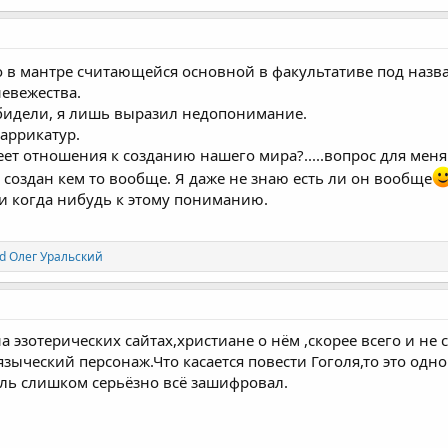
 в мантре считающейся основной в факультативе под наз
невежества.
обидели, я лишь выразил недопонимание.
каррикатур.
еет отношения к созданию нашего мира?.....вопрос для меня
н создан кем то вообще. Я даже не знаю есть ли он вообще
и когда нибудь к этому пониманию.
d
Олег Уральский
а эзотерических сайтах,христиане о нём ,скорее всего и н
 языческий персонаж.Что касается повести Гоголя,то это о
ль слишком серьёзно всё зашифровал.