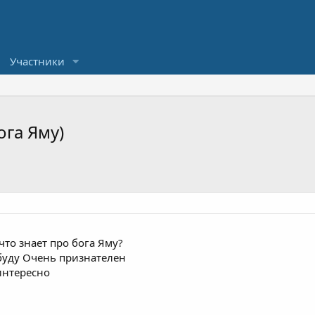
Участники
ога Яму)
что знает про бога Яму?
буду Очень признателен
 интересно