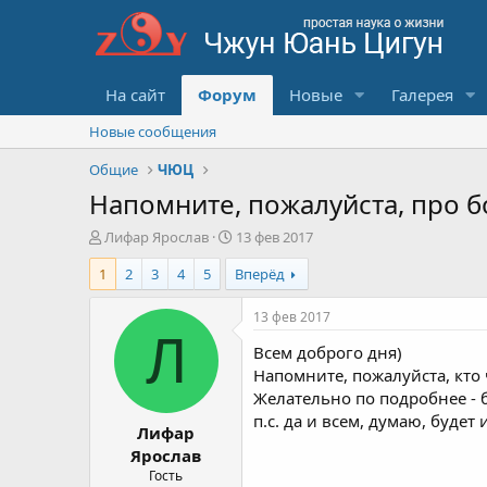
На сайт
Форум
Новые
Галерея
Новые сообщения
Общие
ЧЮЦ
Напомните, пожалуйста, про б
А
Д
Лифар Ярослав
13 фев 2017
в
а
1
2
3
4
5
Вперёд
т
т
о
а
р
с
13 фев 2017
т
о
Л
Всем доброго дня)
е
з
м
д
Напомните, пожалуйста, кто 
ы
а
Желательно по подробнее - 
н
п.с. да и всем, думаю, будет
Лифар
и
я
Ярослав
Гость