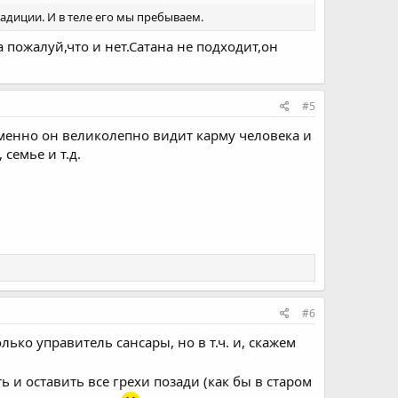
радиции. И в теле его мы пребываем.
пожалуй,что и нет.Сатана не подходит,он
#5
Именно он великолепно видит карму человека и
семье и т.д.
#6
лько управитель сансары, но в т.ч. и, скажем
ь и оставить все грехи позади (как бы в старом