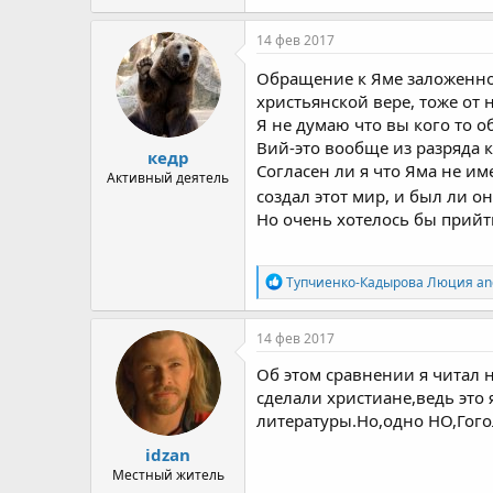
14 фев 2017
Обращение к Яме заложенно
христьянской вере, тоже от 
Я не думаю что вы кого то 
Вий-это вообще из разряда 
кедр
Согласен ли я что Яма не им
Активный деятель
создал этот мир, и был ли о
Но очень хотелось бы прийт
R
Тупчиенко-Кадырова Люция
an
e
a
c
14 фев 2017
t
i
Об этом сравнении я читал н
o
сделали христиане,ведь это
n
литературы.Но,одно НО,Гого
s
:
idzan
Местный житель