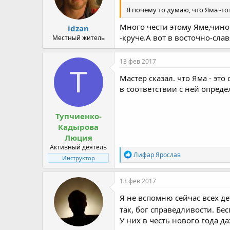
Я почему то думаю, что Яма -то
Много чести этому Яме,чино
idzan
-круче.А вот в восточно-сла
Местный житель
13 фев 2017
Т
Мастер сказал. что Яма - э
в соответствии с ней опреде
Тупчиенко-
Кадырова
Люция
Активный деятель
R
Лифар Ярослав
Инструктор
e
a
c
13 фев 2017
t
i
Я не вспомню сейчас всех де
o
так, бог справедливости. Бе
n
У них в честь нового года д
s
: