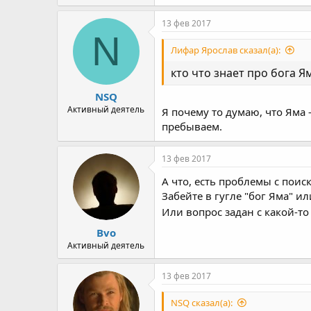
13 фев 2017
N
Лифар Ярослав сказал(а):
кто что знает про бога Я
NSQ
Активный деятель
Я почему то думаю, что Яма 
пребываем.
13 фев 2017
А что, есть проблемы с поис
Забейте в гугле "бог Яма" и
Или вопрос задан с какой-т
Bvo
Активный деятель
13 фев 2017
NSQ сказал(а):