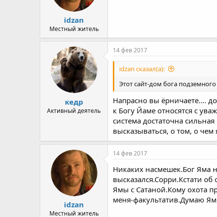
idzan
Местный житель
14 фев 2017
idzan сказал(а):
Этот сайт-дом бога подземного
Напрасно вы ёрничаете.... д
кедр
к Богу Йаме относятся с ув
Активный деятель
система достаточна сильная
высказываться, о том, о чем
14 фев 2017
Никаких насмешек.Бог Яма н
высказался.Сорри.Кстати об
Ямы с Сатаной.Кому охота п
меня-факультатив.Думаю Яме
idzan
Местный житель