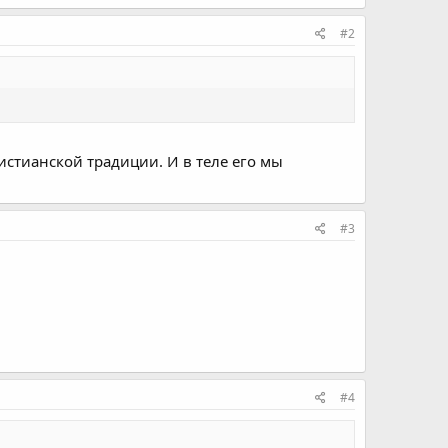
#2
ристианской традиции. И в теле его мы
#3
#4