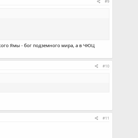
#9
кого Ямы - бог подземного мира, а в ЧЮЦ
#10
#11