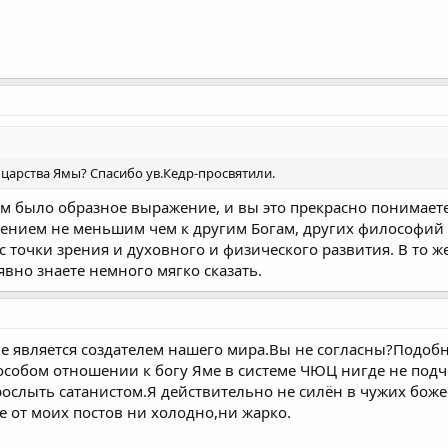
 царства Ямы? Спасибо ув.Кедр-просвятили.
ом было образное выражение, и вы это прекрасно понимаете
ажением не меньшим чем к другим Богам, других философий
 с точки зрения и духовного и физического развития. В то
 явно знаете немного мягко сказать.
е является создателем нашего мира.Вы не согласны?Подобн
 особом отношении к богу Яме в системе ЧЮЦ нигде не под
рослыть сатанистом.Я действительно не силён в чужих боже
 от моих постов ни холодно,ни жарко.