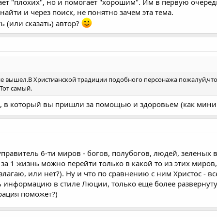
вает "плохих", но и помогает "хорошим". Им в первую очер
йти и через поиск, не понятно зачем эта тема.
ь (или сказать) автор?
е вышел.В Христианской традиции подобного персонажа пожалуй,что и 
Тот самый.
е, в который вы пришли за помощью и здоровьем (как мин
управитель 6-ти миров - богов, полубогов, людей, зеленых 
 за 1 жизнь можно перейти только в какой то из этих миров,
агаю, или нет?). Ну и что по сравнению с ним Христос - вс
ь информацию в стиле Люции, только еще более развернут
ация поможет?)