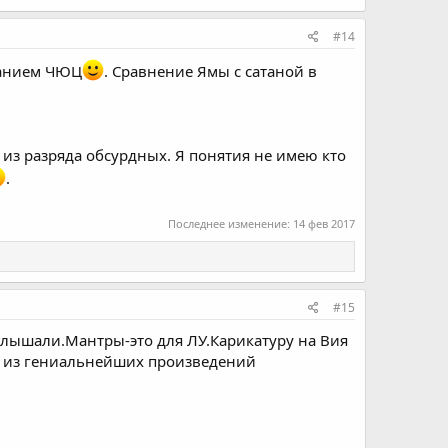
#14
ванием ЧЮЦ
. Сравнение Ямы с сатаной в
 из разряда обсурдных. Я понятия не имею кто
.
Последнее изменение:
14 фев 2017
#15
е слышали.Мантры-это для ЛУ.Карикатуру на Вия
дно из гениальнейших произведений