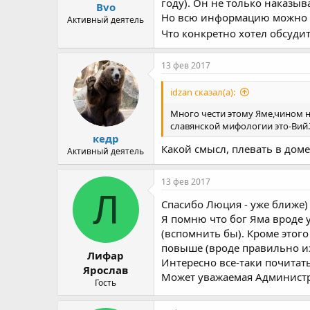
году). Он не только наказы
Bvo
Но всю информацию можно на
Активный деятель
Что конкретно хотел обсудит
13 фев 2017
idzan сказал(а):
Много чести этому Яме,чином н
славянской мифологии это-Вий.
кедр
Какой смысл, плевать в дом
Активный деятель
13 фев 2017
Л
Спасибо Люция - уже ближе)
Я помню что бог Яма вроде 
(вспомнить бы). Кроме этого
повыше (вроде правильно изл
Лифар
Интересно все-таки почитат
Ярослав
Может уважаемая Администр
Гость