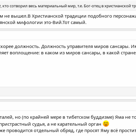
т, кто сотворил весь материальный мир, т.е. Бог-отец в христианской т
м не вышел.В Христианской традиции подобного персонажа 
вянской мифологии это-Вий.Тот самый.
то скорее должность. Должность управителя миров сансары. 
ляет воплощение: в каком из миров сансары, в какой стране, 
талей, но (по крайней мере в тибетском буддизме) Яма не то
спристрастный судья, а не карательный орган
аже проводится отдельный обряд, где просят Яму всё простит