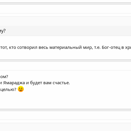
му?
-тот, кто сотворил весь материальный мир, т.е. Бог-отец в х
ком?
ли Ямараджа и будет вам счастье.
о целью?