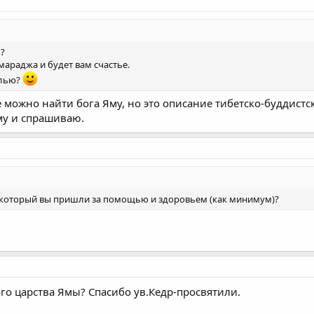
м?
Ямараджа и будет вам счастье.
елью?
 можно найти бога Яму, но это описание тибетско-буддистс
му и спрашиваю.
 в который вы пришли за помощью и здоровьем (как минимум)?
ого царства Ямы? Спасибо ув.Кедр-просвятили.