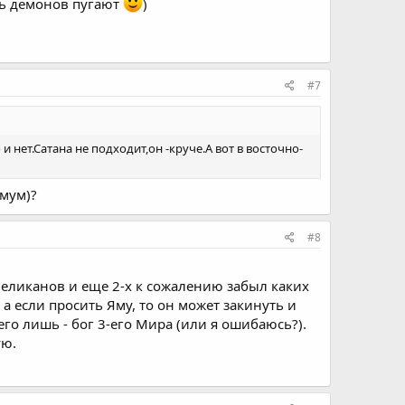
едь демонов пугают
)
#7
нет.Сатана не подходит,он -круче.А вот в восточно-
имум)?
#8
великанов и еще 2-х к сожалению забыл каких
 а если просить Яму, то он может закинуть и
его лишь - бог 3-его Мира (или я ошибаюсь?).
ую.