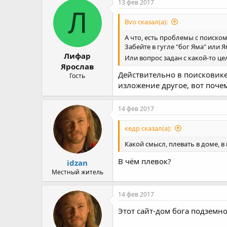
13 фев 2017
Л
Bvo сказал(а):
А что, есть проблемы с поиско
Забейте в гугле "бог Яма" или 
Лифар
Или вопрос задан с какой-то ц
Ярослав
Действительно в поисковике
Гость
изложение другое, вот поче
14 фев 2017
кедр сказал(а):
Какой смысл, плевать в доме,
В чём плевок?
idzan
Местный житель
14 фев 2017
Этот сайт-дом бога подземн