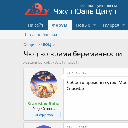
На сайт
Форум
Новые
Галерея
Новые сообщения
Общие
ЧЮЦ
Чюц во время беременности
А
Д
Stanislav Roba
21 янв 2017
в
а
т
т
21 янв 2017
о
а
Доброго времени суток. Моя
р
с
т
о
Спасибо
е
з
м
д
Stanislav Roba
ы
а
н
Редкий гость
и
Инструктор
я
21 янв 2017