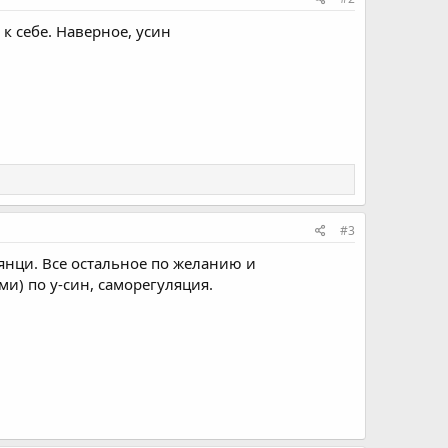
к себе. Наверное, усин
#3
 янци. Все остальное по желанию и
и) по у-син, саморегуляция.