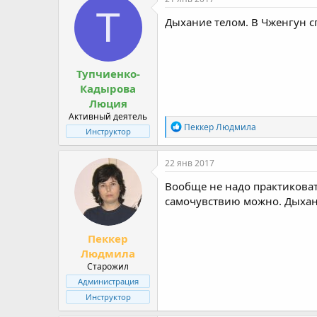
Т
Дыхание телом. В Чженгун сп
Тупчиенко-
Кадырова
Люция
Активный деятель
R
Пеккер Людмила
Инструктор
e
a
c
22 янв 2017
t
i
Вообще не надо практиковать
o
самочувствию можно. Дыхани
n
s
:
Пеккер
Людмила
Старожил
Администрация
Инструктор