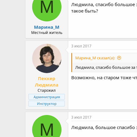
М
Людмила, спасибо большое з
такое быть?
Марина_М
Местный житель
3 июл 2017
Марина_М сказал(а):
Людмила, спасибо большое за 
Возможно, на старом тоже чт
Пеккер
Людмила
Старожил
Администрация
Инструктор
3 июл 2017
М
Людмила, большое спасибо з