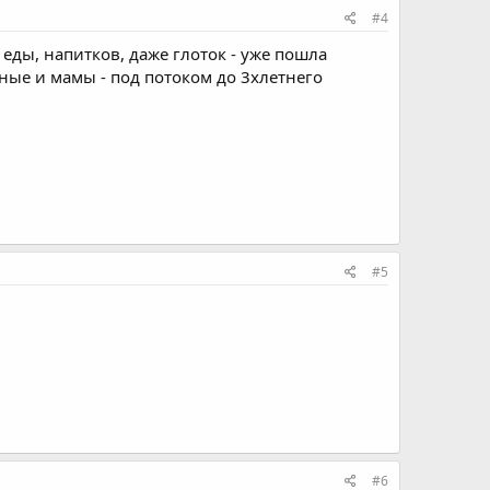
#4
еды, напитков, даже глоток - уже пошла
ные и мамы - под потоком до 3хлетнего
#5
#6