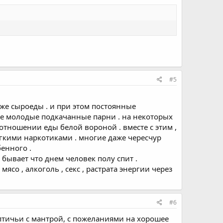
#5
даже сыроеды . и при этом постоянные
 даже молодые подкачанные парни . на некоторых
отношении еды белой вороной . вместе с этим ,
легкими наркотиками . многие даже чересчур
енного .
 бывает что днем человек полу спит .
со , алкоголь , секс , растрата энергии через
#6
птичьи с мантрой, с пожеланиями на хорошее