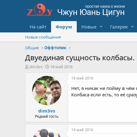
На сайт
Форум
Новые
Галерея
Новые сообщения
Общие
Оффтопик
Двуединая сущность колбасы.
А
Д
dim3vs
18 май 2016
в
а
т
т
18 май 2016
о
а
Нет, я никак не пойму в чём 
р
с
т
о
Колбаса если есть, то её сраз
е
з
м
д
dim3vs
ы
а
н
Редкий гость
и
я
19 май 2016