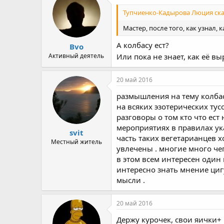
Тупчиенко-Кадырова Люция сказ
Мастер, после того, как узнал, 
А колбасу ест?
Bvo
Активный деятель
Или пока не знает, как её 
20 май 2016
размышления на тему колбас
на всяких эзотерических тусо
разговоры о том кто что ест
мероприятиях в правилах ука
svit
часть таких вегетарианцев х
Местный житель
увлечены . многие много чег
в этом всем интересен один 
интересно знать мнение цигу
мысли .
20 май 2016
Держу курочек, свои яички+