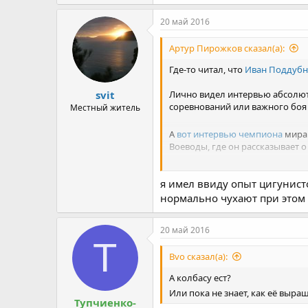
20 май 2016
Артур Пирожков сказал(а):
Где-то читал, что
Иван Поддуб
svit
Лично видел интервью абсолют
соревнований или важного боя 
Местный житель
А
вот интервью чемпиона
мира 
Воеводы, где он рассказывает о
Почитайте, а потом поговорим 
я имел ввиду опыт цигунисто
нормально чухают при этом 
20 май 2016
Т
Bvo сказал(а):
А колбасу ест?
Или пока не знает, как её выр
Тупчиенко-