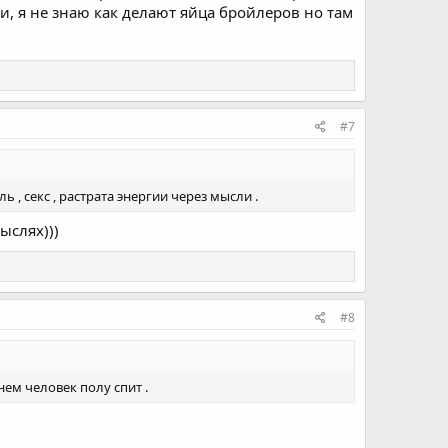
ами, я не знаю как делают яйца бройлеров но там
#7
 , секс , растрата энергии через мысли .
ыслях)))
#8
нем человек полу спит .