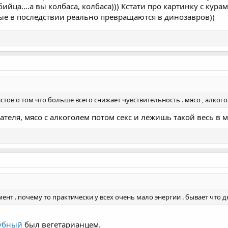
ийца....а вы колбаса, колбаса))) Кстати про картинку с кур
ые в последствии реально превращаются в динозавров))
тов о том что больше всего снижает чувствительность . мясо , алкоголь
теля, мясо с алкоголем потом секс и лежишь такой весь в м
ент . почему то практически у всех очень мало энергии . бывает что д
убный
был вегетарианцем.