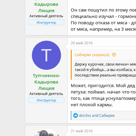
Кадырова
Он сам пошутил по этому пов
Люция
специально изучал - гормоны,
Активный деятель
По поводу отказа от мяса - 
Инструктор
от мяса, например, на 3 месяц
20 май 2016
Т
Сибиряк сказал(а):
Держу курочек, свои яички+ мя
такой я убийца....а вы колбаса
Тупчиенко-
последствии реально превраща
Кадырова
Может, пригодится. Мой дед 
Люция
петуха: поймал. начал что-т
Активный деятель
того, как птица уснула/поме
Инструктор
нет плохой кармы.
R
dim3vs
and
Сибиряк
e
a
c
21 май 2016
t