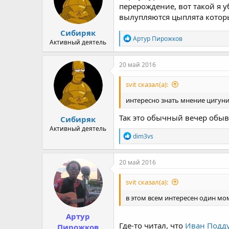
перерождение, вот такой я уб
вылупляются цыплята котор
Сибиряк
R
Артур Пирожков
Активный деятель
e
a
c
20 май 2016
t
i
svit сказал(а):
o
n
интересно знать мнение цигунис
s
:
Так это обычный вечер обыва
Сибиряк
Активный деятель
R
dim3vs
e
a
c
20 май 2016
t
i
svit сказал(а):
o
n
в этом всем интересен один мом
s
:
Артур
Где-то читал, что
Иван Подд
Пирожков