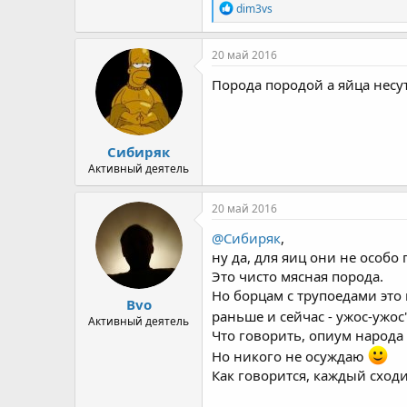
R
dim3vs
e
a
c
20 май 2016
t
i
Порода породой а яйца нес
o
n
s
:
Сибиряк
Активный деятель
20 май 2016
@Сибиряк
,
ну да, для яиц они не особо
Это чисто мясная порода.
Но борцам с трупоедами это
Bvo
раньше и сейчас - ужос-ужос
Активный деятель
Что говорить, опиум народа 
Но никого не осуждаю
Как говорится, каждый сходи