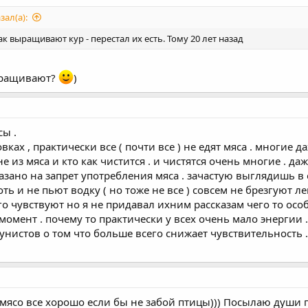
ал(а):
как выращивают кур - перестал их есть. Тому 20 лет назад
выращивают?
)
ы .
вках , практически все ( почти все ) не едят мяса . многие 
 не из мяса и кто как чистится . и чистятся очень многие .
зано на запрет употребления мяса . зачастую выглядишь в 
оть и не пьют водку ( но тоже не все ) совсем не брезгуют 
о чувствуют но я не придавал ихним рассказам чего то особ
момент . почему то практически у всех очень мало энергии .
нистов о том что больше всего снижает чувствительность . мя
 мясо все хорошо если бы не забой птицы))) Посылаю души 