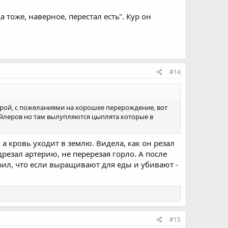
 тоже, наверное, перестал есть". Кур он
#14
трой, с пожеланиями на хорошее перерождение, вот
бройлеров но там вылупляются цыплята которые в
а кровь уходит в землю. Видела, как он резал
дрезал артерию, не перерезая горло. А после
орил, что если выращивают для еды и убивают -
#15