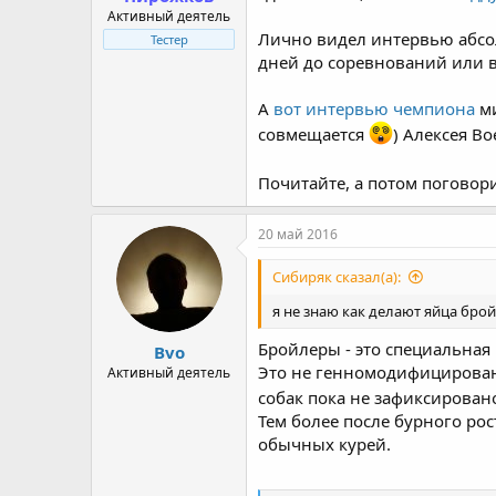
Активный деятель
Лично видел интервью абсо
Тестер
дней до соревнований или в
А
вот интервью чемпиона
ми
совмещается
) Алексея В
Почитайте, а потом поговор
20 май 2016
Сибиряк сказал(а):
я не знаю как делают яйца бро
Бройлеры - это специальная
Bvo
Это не генномодифицированн
Активный деятель
собак пока не зафиксирова
Тем более после бурного рос
обычных курей.