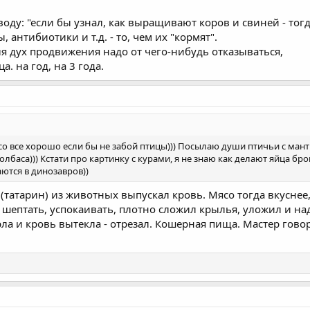
оду: "если бы узнал, как выращивают коров и свиней - тогда
 антибиотики и т.д. - то, чем их "кормят".
для дух продвижения надо от чего-нибудь отказываться,
а. на год, на 3 года.
со все хорошо если бы не забой птицы))) Посылаю души птичьи с ман
, колбаса))) Кстати про картинку с курами, я не знаю как делают яйца 
ются в динозавров))
(татарин) из животных выпускал кровь. Мясо тогда вкуснее, 
о шептать, успокаивать, плотно сложил крылья, уложил и на
рла и кровь вытекла - отрезал. Кошерная пища. Мастер гов