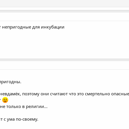
ут непригодные для инкубации
 пригодны.
 невдамёк, поэтому они считают что это смертельно опасны
"
не только в религии...
т с ума по-своему.