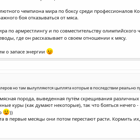
лютного чемпиона мира по боксу среди профессионалов Ко
ажного боя отказываться от мяса.
ра по армрестлингу и по совместительству олимпийского ч
оеводы, где он рассказывает о своем отношении к мясу.
им о запасе энергии
йлеров но там вылупляются цыплята которые в последствии реально 
 мясная порода, выведенная путём скрещивания различных 
ые куры (как думают некоторые), так что бояться нечего 
но
))
та в первые месяцы они потом перестают расти. Кормить их