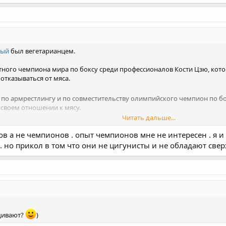
ный
был вегетарианцем.
ного чемпиона мира по боксу среди профессионалов Кости Цзю, кото
отказываться от мяса.
по армрестлингу и по совместительству олимпийского чемпион по бо
 своем отношении к мясу.
Читать дальше...
о запасе энергии
в а не чемпионов . опыт чемпионов мне не интересен . я и
. но прикол в том что они не цигунисты и не обладают свер
ащивают?
)