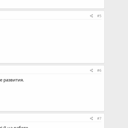
#5
#6
е развития.
#7
! Я на работе