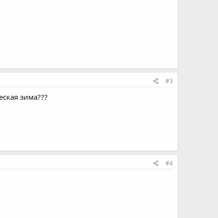
#3
еская зима???
#4