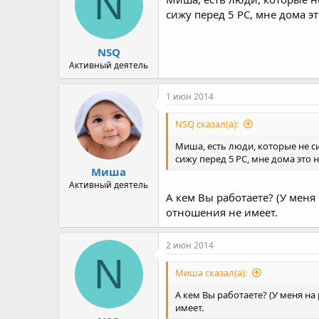
N
сижу перед 5 РС, мне дома э
NSQ
Активный деятель
1 июн 2014
NSQ сказал(а):
Миша, есть люди, которые не си
сижу перед 5 РС, мне дома это 
Миша
Активный деятель
А кем Вы работаете? (У меня
отношения не имеет.
2 июн 2014
N
Миша сказал(а):
А кем Вы работаете? (У меня н
имеет.