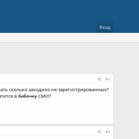
Вход
#1
ать сколько заходило не зарегистрированных?
атится в
бабочку
СМИ?
#2