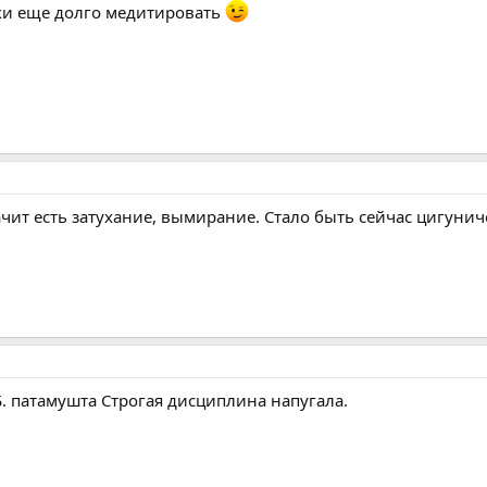
чки еще долго медитировать
начит есть затухание, вымирание. Стало быть сейчас цигунич
Б. патамушта Строгая дисциплина напугала.