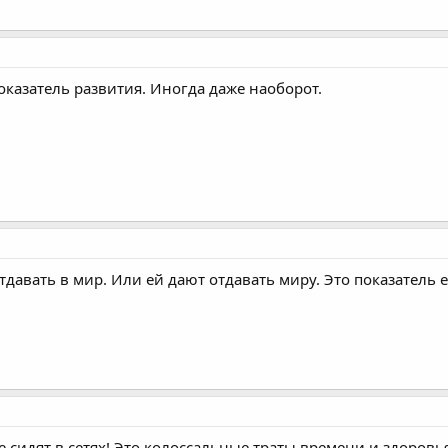
оказатель развития. Иногда даже наоборот.
давать в мир. Или ей дают отдавать миру. Это показатель е
 сидят в сетях! Это колоссальные траты времени и здоровья