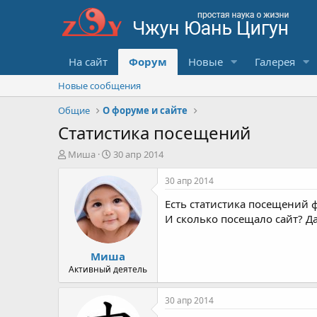
На сайт
Форум
Новые
Галерея
Новые сообщения
Общие
О форуме и сайте
Статистика посещений
А
Д
Миша
30 апр 2014
в
а
т
т
30 апр 2014
о
а
Есть статистика посещений 
р
с
т
о
И сколько посещало сайт? Да
е
з
м
д
Миша
ы
а
н
Активный деятель
и
я
30 апр 2014