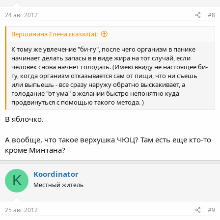
24 авг 2012
#8
Вершинина Елена сказал(а):
К тому же увлечение "би-гу", после чего организм в панике
начинает делать запасы в в виде жира на тот случай, если
человек снова начнет голодать. (Имею ввиду не настоящее би-
гу, когда организм отказывается сам от пищи, что ни съешь
или выпьешь - все сразу наружу обратно выскакивает, а
голодание "от ума" в желании быстро непонятно куда
продвинуться с помощью такого метода. )
В яблочко.
А вообще, что такое верхушка ЧЮЦ? Там есть еще кто-то
кроме Минтана?
Koordinator
K
Местный житель
25 авг 2012
#9