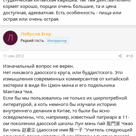
кормят хорошо, порции очень большие, та и цена
доступная, адекватная. Есть особенность - пища или
острая или очень острая.
Лобусов Егор
Л
Редкий гость
Инструктор
11 сен 2012
#18
Изначальный вопрос не верен.
Нет никакого даосского круга, или буддистского. Это
измышления современных коммерсантов от китайской
эзотерии в виде Ян Цзюн-мина и его подельника
Мантака Чиа.
Если бы мы пользовались не только их ширпотребной
литературой, а хоть немного бы изучали историю
внутреннего делания в Китае, то были бы ясно
осведомлены, что, например, известный патриарх в 11-
ом поколении даосской школы Лун мэнь пай 龍門派 Чжао
Би чэнь 赵避尘 (даосское имя 顺一子 "Учитель следующий