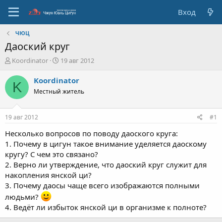
Вход
ЧЮЦ
Даоский круг
А
Д
Koordinator
19 авг 2012
в
а
т
т
Koordinator
K
о
а
Местный житель
р
с
т
о
е
з
19 авг 2012
#1
м
д
ы
а
Несколько вопросов по поводу даоского круга:
н
1. Почему в цигун такое внимание уделяется даоскому
и
кругу? С чем это связано?
я
2. Верно ли утверждение, что даоский круг служит для
накопления янской ци?
3. Почему даосы чаще всего изображаются полными
людьми?
4. Ведёт ли избыток янской ци в организме к полноте?