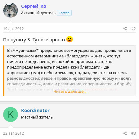
Сергей_Ко
Активный деятель
Тестер
19 авг 2012
#2
По пункту 3. Тут всё просто
В «Чжуан-цзы»* предельное всемогущество дао проявляется в
естественном детерминизме «благодати»: «Знать, что тут
ничего не поделаешь, и спокойно принимать это как
предопределение есть предел (чжи) благодати». Дэ
«проникает (тун) в небо и землю», подразделяется на восемь
разновидностей: левое и правое, нравственную норму и «долг/
справедливость», долю и различение, соперничество и борьбу.
Три благодати конкретной личности —
высокорослость,
Читать дальше...
дородство, красота
, а «предельная благодать сердца» —
бесстрастие.
Koordinator
K
Местный житель
22 авг 2012
#3