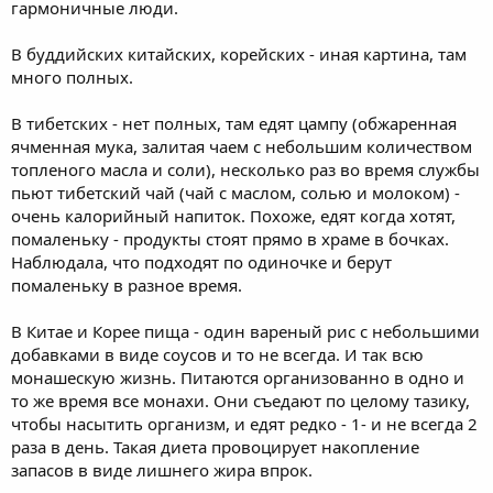
гармоничные люди.
В буддийских китайских, корейских - иная картина, там
много полных.
В тибетских - нет полных, там едят цампу (обжаренная
ячменная мука, залитая чаем с небольшим количеством
топленого масла и соли), несколько раз во время службы
пьют тибетский чай (чай с маслом, солью и молоком) -
очень калорийный напиток. Похоже, едят когда хотят,
помаленьку - продукты стоят прямо в храме в бочках.
Наблюдала, что подходят по одиночке и берут
помаленьку в разное время.
В Китае и Корее пища - один вареный рис с небольшими
добавками в виде соусов и то не всегда. И так всю
монашескую жизнь. Питаются организованно в одно и
то же время все монахи. Они съедают по целому тазику,
чтобы насытить организм, и едят редко - 1- и не всегда 2
раза в день. Такая диета провоцирует накопление
запасов в виде лишнего жира впрок.