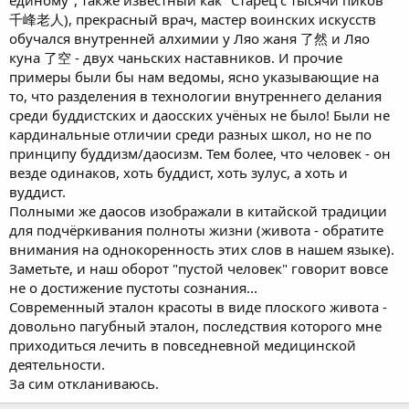
единому", также известный как "Старец с тысячи пиков"
千峰老人), прекрасный врач, мастер воинских искусств
обучался внутренней алхимии у Ляо жаня 了然 и Ляо
куна 了空 - двух чаньских наставников. И прочие
примеры были бы нам ведомы, ясно указывающие на
то, что разделения в технологии внутреннего делания
среди буддистских и даосских учёных не было! Были не
кардинальные отличии среди разных школ, но не по
принципу буддизм/даосизм. Тем более, что человек - он
везде одинаков, хоть буддист, хоть зулус, а хоть и
вуддист.
Полными же даосов изображали в китайской традиции
для подчёркивания полноты жизни (живота - обратите
внимания на однокоренность этих слов в нашем языке).
Заметьте, и наш оборот "пустой человек" говорит вовсе
не о достижение пустоты сознания...
Современный эталон красоты в виде плоского живота -
довольно пагубный эталон, последствия которого мне
приходиться лечить в повседневной медицинской
деятельности.
За сим откланиваюсь.