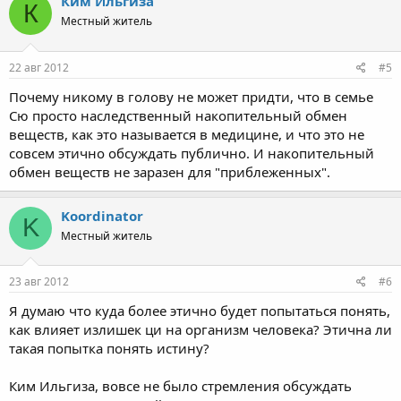
Ким Ильгиза
К
Местный житель
22 авг 2012
#5
Почему никому в голову не может придти, что в семье
Сю просто наследственный накопительный обмен
веществ, как это называется в медицине, и что это не
совсем этично обсуждать публично. И накопительный
обмен веществ не заразен для "приблеженных".
Koordinator
K
Местный житель
23 авг 2012
#6
Я думаю что куда более этично будет попытаться понять,
как влияет излишек ци на организм человека? Этична ли
такая попытка понять истину?
Ким Ильгиза, вовсе не было стремления обсуждать