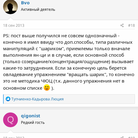
Bvo
Активный деятель
18 сен 2013
#18
PS: пост выше получился не совсем однозначный -
конечно я имел ввиду что доп.способы, типа различных
манипуляций с "шариком", приемлемы только вначале
выполнения ян-ци и в случае, если основной способ
(только созерцание/концентрация/ощущение) вызывает
какие-то затруднения. Если за конечную цель берется
овладевание упражнением "вращать шарик", то конечно
это не методика ЧЮЦ (т.к. данного упражнения нет в
основном списке
).
R
Тупчиенко-Кадырова Люция
e
a
c
qigonist
Q
t
Редкий гость
i
o
n
s