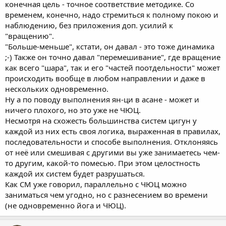
конечная цель - точное соответствие методике. Со
временем, конечно, надо стремиться к полному покою и
наблюдению, без приложения доп. усилий к
"вращению".
"Больше-меньше", кстати, он давал - это тоже динамика
;-) Также он точно давал "перемешивание", где вращение
как всего "шара", так и его "частей поотдельности" может
происходить вообще в любом направлении и даже в
нескольких одновременно.
Ну а по поводу выполнения ян-ци в асане - может и
ничего плохого, но это уже не ЧЮЦ.
Несмотря на схожесть большинства систем цигун у
каждой из них есть своя логика, выраженная в правилах,
последовательности и способе выполнения. Отклоняясь
от неё или смешивая с другими вы уже занимаетесь чем-
то другим, какой-то помесью. При этом целостность
каждой их систем будет разрушаться.
Как СМ уже говорил, параллельно с ЧЮЦ можно
заниматься чем угодно, но с разнесением во времени
(не одновременно йога и ЧЮЦ).