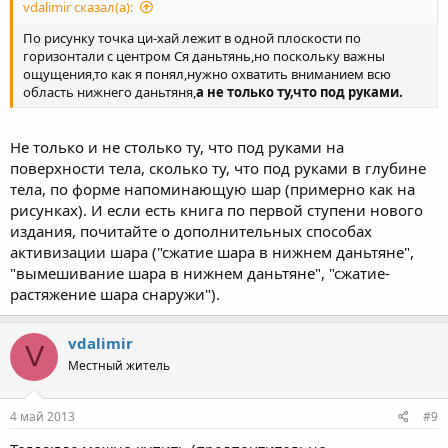
vdalimir сказал(а):
По рисунку точка ци-хай лежит в одной плоскости по
горизонтали с центром Ся даньтянь,но поскольку важны
ощущения,то как я понял,нужно охватить вниманием всю
область нижнего даньтяня,
а не только ту,что под руками.
Не только и не столько ту, что под руками на
поверхности тела, сколько ту, что под руками в глубине
тела, по форме напоминающую шар (примерно как на
рисунках). И если есть книга по первой ступени нового
издания, почитайте о дополнительных способах
активизации шара ("сжатие шара в нижнем даньтяне",
"вымешивание шара в нижнем даньтяне", "сжатие-
растяжение шара снаружи").
vdalimir
V
Местный житель
4 май 2013
#9