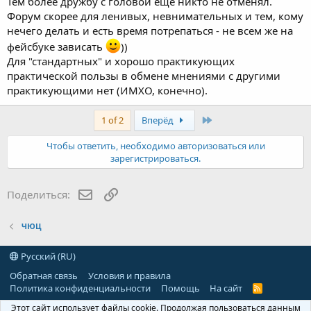
Тем более дружбу с головой ещё никто не отменял.
Форум скорее для ленивых, невнимательных и тем, кому
нечего делать и есть время потрепаться - не всем же на
фейсбуке зависать
))
Для "стандартных" и хорошо практикующих
практической пользы в обмене мнениями с другими
практикующими нет (ИМХО, конечно).
Last
1 of 2
Вперёд
Чтобы ответить, необходимо авторизоваться или
зарегистрироваться.
E-mail
Ссылка
Поделиться:
ЧЮЦ
Русский (RU)
Обратная связь
Условия и правила
Политика конфиденциальности
Помощь
На сайт
R
S
Этот сайт использует файлы cookie. Продолжая пользоваться данным
S