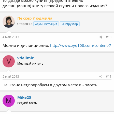
Тогда:где можно купить (предпочтительно
дистанционно) книгу первой ступени нового издания?
Пеккер Людмила
Старожил
Администрация
Инструктор
4 май 2013
#10
Можно и дистанционно:
http://www.zyq108.com/content-7
vdalimir
V
Местный житель
5 май 2013
#11
На Озоне нет,попробуем в другом месте выписать.
Mike25
M
Редкий гость