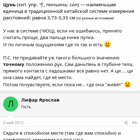
Цунь
(
кит.
упр.
寸,
пиньинь
:
cùn
) — наименьшая
единица в традиционной китайской
системе измерения
расстояний
: равна 3,73-3,33 см
(по разным источникам)
У нас в системе (ЧЮЦ), если не ошибаюсь, принято
считать проще, два пальца ниже пупка.
И по личным ощущениям где то так и есть
П.С. Не придавайте уж такого большого значению
точному
положению рук. Сам даньтянь в глубине тела,
прямого контакта с ладошками все равно нет. А ци.... ци
она сама найдет, где её место.
Потом почувствуете, если пока не... где она "живёт"
Лифар Ярослав
Л
Гость
2 май 2013
#6
Сядьте в спокойном месте (там где вам спокойно и
комфортно), минимум на пол часа.