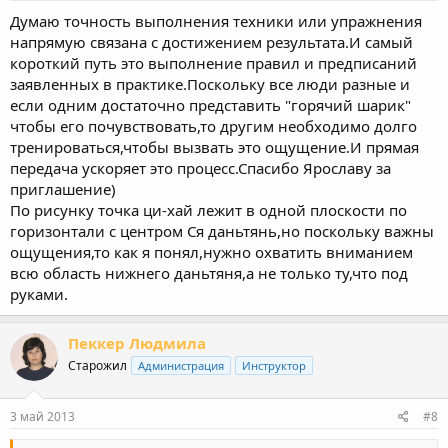
Думаю точность выполнения техники или упражнения
напрямую связана с достижением результата.И самый
короткий путь это выполнение правил и предписаний
заявленных в практике.Поскольку все люди разные и
если одним достаточно представить "горячий шарик"
чтобы его почувствовать,то другим необходимо долго
тренироваться,чтобы вызвать это ощущение.И прямая
передача ускоряет это процесс.Спасибо Ярославу за
приглашение)
По рисунку точка ци-хай лежит в одной плоскости по
горизонтали с центром Ся даньтянь,но поскольку важны
ощущения,то как я понял,нужно охватить вниманием
всю область нижнего даньтяня,а не только ту,что под
руками.
Пеккер Людмила
Старожил
Администрация
Инструктор
3 май 2013
#8