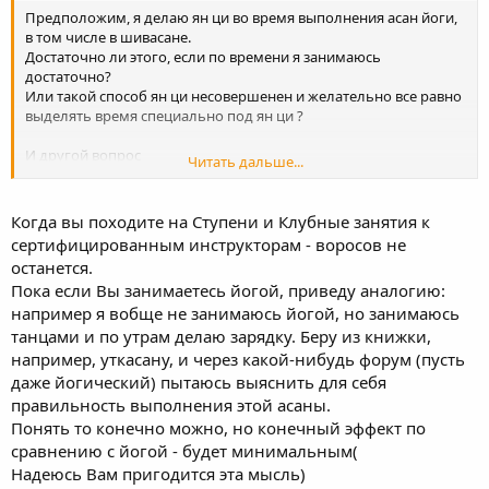
Предположим, я делаю ян ци во время выполнения асан йоги,
в том числе в шивасане.
Достаточно ли этого, если по времени я занимаюсь
достаточно?
Или такой способ ян ци несовершенен и желательно все равно
выделять время специально под ян ци ?
И другой вопрос
Читать дальше...
Мне удобнее представлять шар в динамике, то есть он
крутится или сокращается с дыханием.
Можно ли так или лучше не надо?
Когда вы походите на Ступени и Клубные занятия к
сертифицированным инструкторам - воросов не
останется.
Пока если Вы занимаетесь йогой, приведу аналогию:
например я вобще не занимаюсь йогой, но занимаюсь
танцами и по утрам делаю зарядку. Беру из книжки,
например, уткасану, и через какой-нибудь форум (пусть
даже йогический) пытаюсь выяснить для себя
правильность выполнения этой асаны.
Понять то конечно можно, но конечный эффект по
сравнению с йогой - будет минимальным(
Надеюсь Вам пригодится эта мысль)