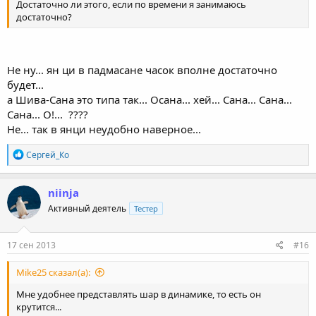
Достаточно ли этого, если по времени я занимаюсь
достаточно?
Не ну... ян ци в падмасане часок вполне достаточно
будет...
а Шива-Сана это типа так... Осана... хей... Сана... Сана...
Сана... О!...
????
Не... так в янци неудобно наверное...
R
Сергей_Ко
e
a
c
niinja
t
Активный деятель
Тестер
i
o
n
s
17 сен 2013
#16
:
Mike25 сказал(а):
Мне удобнее представлять шар в динамике, то есть он
крутится...