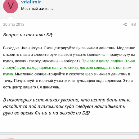
vdalimir
V
Местный житель
30 апр 2013
#3
Вопрос из техники БД:
Выход из Чжан Чжуан. Сконцентрируйте ци в нижнем даньтянь. Медленно
откройте глаза и сложите руки на этом участке (женщины - правую руку на
пупок, левую - сверху; мужчины - наоборот).
При этом центр ладони (точка
Лаогун) руки, находящейся на пупке снизу, должен совпадать с центром
пупка
.
Мысленно сконцентрируйте и сожмите шар в нижнем даньтянь в
точку. Почувствуйте горячий участок или пульсацию под ладонями. Это и
есть центр вашего Ся даньтянь.
В некоторых источниках указано, что центр дань-тянь
находится под пупком,так куда следует накладывать
руки во время Ян-ци и на выходе из БД?