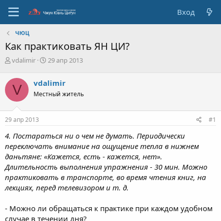
Вход
ЧЮЦ
Как практиковать ЯН ЦИ?
А
Д
vdalimir
29 апр 2013
в
а
т
т
vdalimir
V
о
а
Местный житель
р
с
т
о
е
з
29 апр 2013
#1
м
д
ы
а
4. Постараться ни о чем не думать. Периодически
н
переключать внимание на ощущение тепла в нижнем
и
даньтяне: «Кажется, есть - кажется, нет».
я
Длительность выполнения упражнения - 30 мин. Можно
практиковать в транспорте, во время чтения книг, на
лекциях, перед телевизором и т. д.
- Можно ли обращаться к практике при каждом удобном
случае в течении дня?