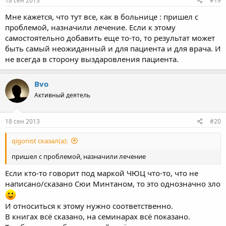
18 сен 2013
#19
:
Мне кажется, что тут все, как в больнице : пришел с
проблемой, назначили лечение. Если к этому
самостоятельно добавить еще то-то, то результат может
быть самый неожиданный и для пациента и для врача. И
не всегда в сторону выздаровления пациента.
Bvo
Активный деятель
18 сен 2013
#20
qigonist сказал(а):
пришел с проблемой, назначили лечение
Если кто-то говорит под маркой ЧЮЦ что-то, что не
написано/сказано Сюи Минтаном, то это однозначно зло
И относиться к этому нужно соответственно.
В книгах всё сказано, на семинарах всё показано.