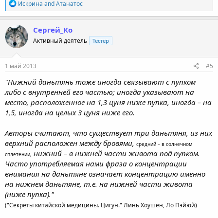
R
Искрина
and
Атанатос
e
a
c
Сергей_Ко
t
Активный деятель
Тестер
i
o
n
s
1 май 2013
#5
:
"Нижний даньтянь тоже иногда связывают с пупком
либо с внутренней его частью; иногда указывают на
место, расположенное на 1,3 цуня ниже пупка, иногда – на
1,5, иногда на целых 3 цуня ниже его.
Авторы считают, что существует три даньтяня, из них
верхний расположен между бровями,
средний – в солнечном
нижний – в нижней части живота под пупком.
сплетении,
Часто употребляемая нами фраза о концентрации
внимания на даньтяне означает концентрацию именно
на нижнем даньтяне, т.е. на нижней части живота
(ниже пупка)."
("Секреты китайской медицины. Цигун." Линь Хоушен, Ло Пэйюй)