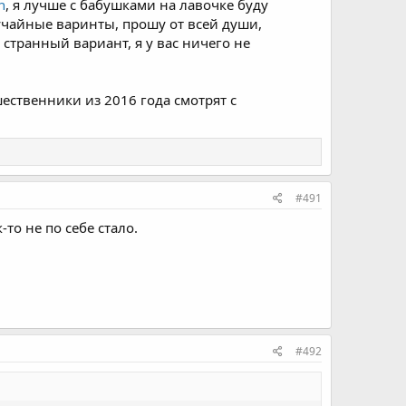
n
, я лучше с бабушками на лавочке буду
учайные варинты, прошу от всей души,
странный вариант, я у вас ничего не
шественники из 2016 года смотрят с
#491
-то не по себе стало.
#492