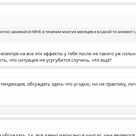
лотно занимался МНК в течении многих месяцев и в какой-то момент с
несмотря на все эти эффекты у тебя после не такого уж сил
ть, что ситуация не усугубится случись, что ещё?
 тенденция, обсуждать здесь что угодно, но не практику, ли
обсуждать, т.к. всё давно написано в книгах, они являютс