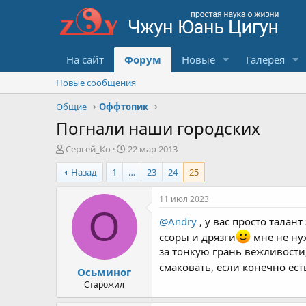
На сайт
Форум
Новые
Галерея
Новые сообщения
Общие
Оффтопик
Погнали наши городских
А
Д
Сергей_Ко
22 мар 2013
в
а
Назад
1
…
23
24
25
т
т
о
а
р
с
11 июл 2023
т
о
О
@Andry
, у вас просто талан
е
з
м
д
ссоры и дрязги
мне не нуж
ы
а
за тонкую грань вежливости
н
смаковать, если конечно ес
Осьминог
и
я
Старожил