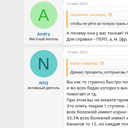
12 июл 2023
A
Осьминог сказал(а):
чтобы не уйти за тонкую грань
А почему она у вас тонкая? Н
Andry
Для справки
-
ПЕРЛ, а, м. [фр.
Местный житель
14 июл 2023
N
kolian сказал(а):
Думаю, проценты, которые вы п
Вы как то странно быстро п
NSQ
и во всех бедах которого в
Активный деятель
помогает и тд.
При этом вы не можете прим
Это опять теория 1 ступени.
всех болезней имеют корни в
33.3% всех болезней имеют 
Каналов то 12, но каждая то