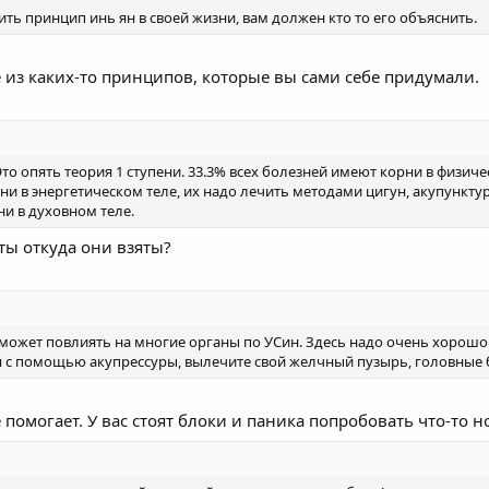
ть принцип инь ян в своей жизни, вам должен кто то его объяснить.
е из каких-то принципов, которые вы сами себе придумали.
Это опять теория 1 ступени. 33.3% всех болезней имеют корни в физи
ни в энергетическом теле, их надо лечить методами цигун, акупунктур
ни в духовном теле.
ты откуда они взяты?
а может повлиять на многие органы по УСин. Здесь надо очень хорошо 
бя с помощью акупрессуры, вылечите свой желчный пузырь, головные 
 помогает. У вас стоят блоки и паника попробовать что-то н