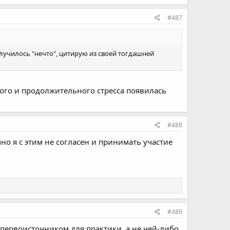
#487
лучилось "нечто", цитирую из своей тогдашней
ьного и продолжительного стресса появилась
#488
чно я с этим не согласен и принимать участие
#489
я первоисточником для практики, а не чей-либо