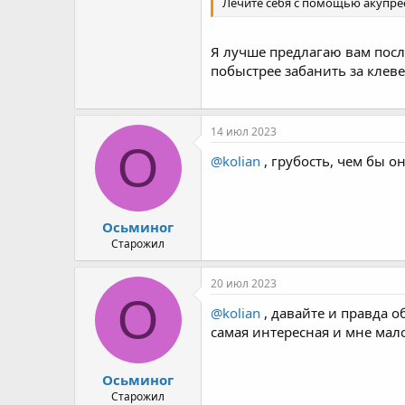
Лечите себя с помощью акупре
Я лучше предлагаю вам посл
побыстрее забанить за клеве
14 июл 2023
О
@kolian
, грубость, чем бы он
Осьминог
Старожил
20 июл 2023
О
@kolian
, давайте и правда о
самая интересная и мне мало
Осьминог
Старожил