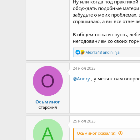
Ну или когда под практикой
обсуждать подобные материи
забудьте о моих проблемах, 
спрашиваю, а вы всё отвечае
В общем тоска и грусть, леб
негодованием со своих гор
R
Alex1248
and
niinja
e
a
c
24 июл 2023
t
О
i
@Andry
, у меня к вам вопрос
o
n
s
:
Осьминог
Старожил
25 июл 2023
A
Осьминог сказал(а):