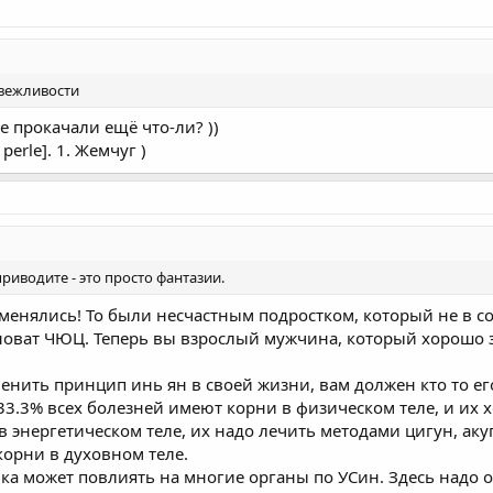
 вежливости
е прокачали ещё что-ли? ))
 perle]. 1. Жемчуг )
риводите - это просто фантазии.
оменялись! То были несчастным подростком, который не в 
иноват ЧЮЦ. Теперь вы взрослый мужчина, который хорошо 
енить принцип инь ян в своей жизни, вам должен кто то его
 33.3% всех болезней имеют корни в физическом теле, и их
 энергетическом теле, их надо лечить методами цигун, акуп
корни в духовном теле.
чка может повлиять на многие органы по УСин. Здесь надо 