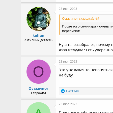
23 июл 2023
Осьминог сказал(а):
После того семинара я очень п
переписки:
kolian
Активный деятель
Ну а ты разобрался, почему 
язва желудка? Есть увереннос
23 июл 2023
О
Это уже какая-то непонятная
не буду.
Осьминог
R
Alex1248
Старожил
e
a
c
23 июл 2023
t
i
Практику вообще нет смысла 