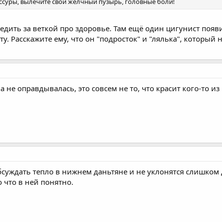
ссуры, вылечите свой желчный пузырь, головные боли!
едить за веткой про здоровье. Там ещё один цигунист появи
ту. Расскажите ему, что он "подросток" и "лялька", который 
а не оправдывалась, это совсем не то, что красит кого-то из 
бсуждать тепло в нижнем даньтяне и не уклонятся слишком д
 что в ней понятно.