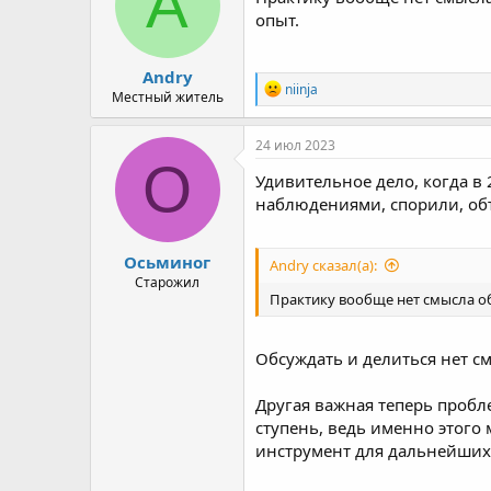
A
o
опыт.
n
s
:
Andry
R
niinja
Местный житель
e
a
c
24 июл 2023
t
О
i
Удивительное дело, когда в
o
наблюдениями, спорили, объя
n
s
:
Осьминог
Andry сказал(а):
Старожил
Практику вообще нет смысла обс
Обсуждать и делиться нет см
Другая важная теперь пробл
ступень, ведь именно этого
инструмент для дальнейших