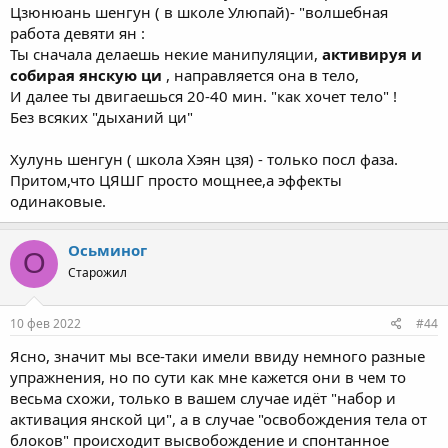
Цзюнюань шенгун ( в школе Улюпай)- "волшебная
работа девяти ян :
Ты сначала делаешь некие манипуляции,
активируя и
собирая янскую ци
, направляется она в тело,
И далее ты двигаешься 20-40 мин. "как хочет тело" !
Без всяких "дыханий ци"
Хулунь шенгун ( школа Хэян цзя) - только посл фаза.
Притом,что ЦЯШГ просто мощнее,а эффекты
одинаковые.
Чжен Гун это тоже спонтанные движения, но основанные
Осьминог
О
совсем на другом принципе :
Старожил
10 фев 2022
#44
Ясно, значит мы все-таки имели ввиду немного разные
упражнения, но по сути как мне кажется они в чем то
весьма схожи, только в вашем случае идёт "набор и
активация янской ци", а в случае "освобождения тела от
блоков" происходит высвобождение и спонтанное