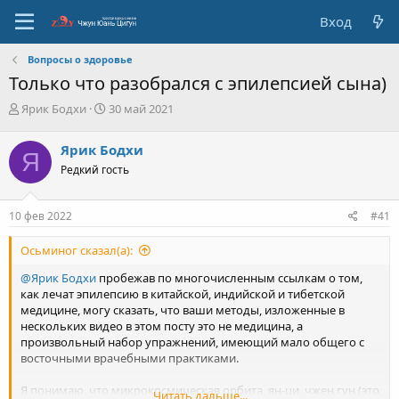
Вход
Вопросы о здоровье
Только что разобрался с эпилепсией сына)
А
Д
Ярик Бодхи
30 май 2021
в
а
т
т
Ярик Бодхи
Я
о
а
Редкий гость
р
с
т
о
е
з
10 фев 2022
#41
м
д
ы
а
Осьминог сказал(а):
н
и
@Ярик Бодхи
пробежав по многочисленным ссылкам о том,
я
как лечат эпилепсию в китайской, индийской и тибетской
медицине, могу сказать, что ваши методы, изложенные в
нескольких видео в этом посту это не медицина, а
произвольный набор упражнений, имеющий мало общего с
восточными врачебными практиками.
Я понимаю, что микрокосмическая орбита, ян-ци, чжен гун (это
Читать дальше...