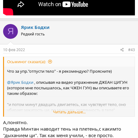
Ярик Бодхи
Я
Редкий гость
10 фев 2022
#43
Осьминог сказал(а):
Что за упр."отпусти тело" - я рекомендую? Проясните)
@Ярик Бодхи
, описывая на видео упражнение ДЖЕАН ЦИГУН
(которое мне послышалось, как ЧЖЕН ГУН) вы описываете его
таким образом:
"и потом минут двадцать двигаетесь, как чувствует тело, оно
убирает зажатость ци, по мышцам, скованность в теле"
Читать дальше...
и на мой взгляд это и есть упражнение "освобождение тела от
А,понятно.
блоков" (или "отпусти тело"), вот оно по ссылке:
Правда Минтан наводит тень на плетень,с какимто
"дыханием ци". Так как меня учили, - все просто.