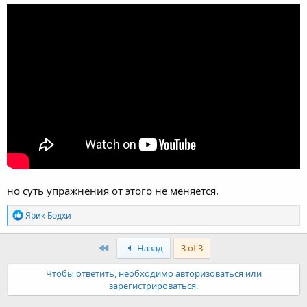
но суть упражнения от этого не меняется.
R
Ярик Бодхи
e
a
c
First
Назад
3 of 3
t
i
Чтобы ответить, необходимо авторизоваться или
o
зарегистрироваться.
n
s