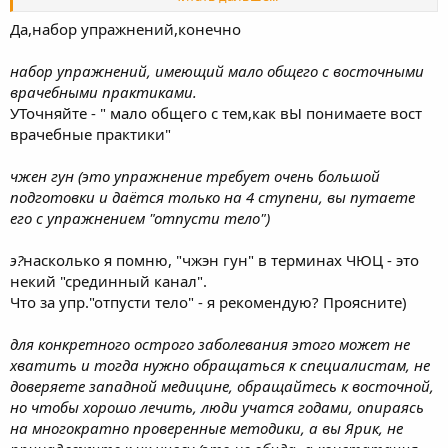
упражнение требует очень большой подготовки и даётся
только на 4 ступени, вы путаете его с упражнением "отпусти
Да,набор упражнений,конечно
тело") способны многое сделать в том числе и для здоровья,
но это не медицина в прямом смысле этого слова, а скорей
набор упражнений, имеющий мало общего с восточными
базовые условия для очень постепенного восстановления
врачебными практиками.
организма, для конкретного острого заболевания этого может
УТочняйте - " мало общего с тем,как вЫ понимаете вост
не хватить и тогда нужно обращаться к специалистам, не
врачебные практики"
доверяете западной медицине, обращайтесь к восточной, но
чтобы хорошо лечить, люди учатся годами, опираясь на
многократно проверенные методики, а вы Ярик, не
чжен гун (это упражнение требует очень большой
принадлежите к их числу (это не обида, а констатация факта) ,
подготовки и даётся только на 4 ступени, вы путаете
не пытайтесь заменить лечение там, где у вас нет никакой
его с упражнением "отпусти тело")
квалификации, тем более в такой серьёзной области, как
эпилепсия, пожалейте своего сына.
э?
насколько я помню, "чжэн гун" в терминах ЧЮЦ - это
некий "срединный канал".
Что за упр."отпусти тело" - я рекомендую? Проясните)
для конкретного острого заболевания этого может не
хватить и тогда нужно обращаться к специалистам, не
доверяете западной медицине, обращайтесь к восточной,
но чтобы хорошо лечить, люди учатся годами, опираясь
на многократно проверенные методики, а вы Ярик, не