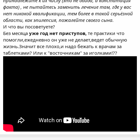
принадлежите к их числу (это не обида, а констатация
факта) , не пытайтесь заменить лечение там, где у вас
нет никакой квалификации, тем более в такой серьёзной
области, как эпилепсия, пожалейте своего сына.
И что вы посоветуете?
Без месяца
уже год нет приступов,
те практики что
помогли,ежедневно он уже не делает,ведет обычную
жизнь.Значит все плохо,и надо бежать к врачам за
таблетками? Или к "восточникам" за иголками!??