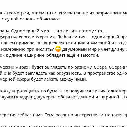
вы геометрии, математики. И желательно из разряда зани
ы с душой основы объясняют.
ацу. Одномерный мир — это линия, потому что...
сфера нулевого измерения. Любая линия — одномерный пред
 вашем примере, вы определяете линию двумерной из-за дву
ому измерению причислить?
Двумерный мир имеет длину и 
ок к длине и ширине, обладает ещё и высотой.
ческих мирах» будет выглядеть по-разному. Сфера. Сфера в
 она будет выглядеть как окружность. В пространстве одно
омерной сферы будет лежать между ними.
 точку «протащить» по бумаге, то получится линия (одномер
получим квадрат (двумерен, обладает длиной и шириной) . В
мерения сейчас тьма. Тема реально интересная. И не такая пр
вах, которые плохо понимаются (двумерность, одномерность