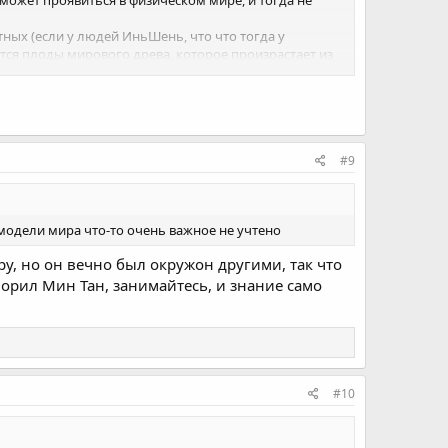
ных (если у людей ИньШень, что что тогда у
тся плоды мирового древа, которое произрастает из
ещен и захвачен Асурами.
#9
 модели мира что-то очень важное не учтено
ру, но он вечно был окружон другими, так что
оворил Мин Тан, занимайтесь, и знание само
#10