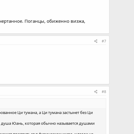
ачертанное. Поганцы, обиженно визжа,
#7
#8
ированное Ци тумана, а Ци тумана застынет без Ци
ь и душа Юань, которая обычно называется душами
может проявиться в физическом мире, и тогда не