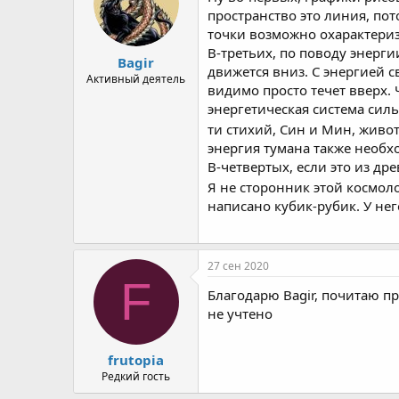
пространство это линия, по
точки возможно охарактери
В-третьих, по поводу энерги
Bagir
движется вниз. С энергией с
Активный деятель
видимо просто течет вверх.
энергетическая система сил
ти стихий, Син и Мин, живо
энергия тумана также необхо
В-четвертых, если это из дре
Я не сторонник этой космол
написано кубик-рубик. У нег
27 сен 2020
F
Благодарю Bagir, почитаю п
не учтено
frutopia
Редкий гость