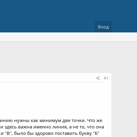
Вход
#1
линию нужны как минимум две точки. Что же
ли здесь важна именно линия, а не то, что она
 и "В", было бы здорово поставить букву "Б"