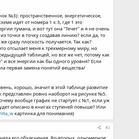
нок №3): пространственное, энергетическое,
ме идет от номера 1 к 3, где 1 это
гии тумана, и вот тут она "Течет" и я не очень
з точки в точку создавая линию? если да, то
е сразу плоскость получается. Так как?
 это отсылает меня к трехмерному миру, но
предыдущей таблицей, но все же нет, потому как
е" и все энергии как бы одного уровня? Если
зошла первая замена понятий вещества/
вень, хорошо, значит в этой таблице развитие
ик представлен ровно наоборот на рисунке №5.
 почему вообще график не стартует с №1, если уж
 будет описано в книгах ступеней повыше? Или
1hRa_w
картинка для понимания)
#2
поняла его объяснения. Во-вторых, одномерное