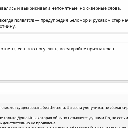
евались и выкрикивали непонятные, но скверные слова.
всегда появятся! — предупредил Беломор и рукавом стер н
отчину.
ответы, есть что погуглить, всем крайне признателен
 не может существовать без Ци света. Ци света улетучится, не сбаланс
ь не только Душа Инь, которая обычно называется душами По, но ест
 действительно не проявлена.
е призрак как и ИньШень, но он точно обладает объемом, потому что 