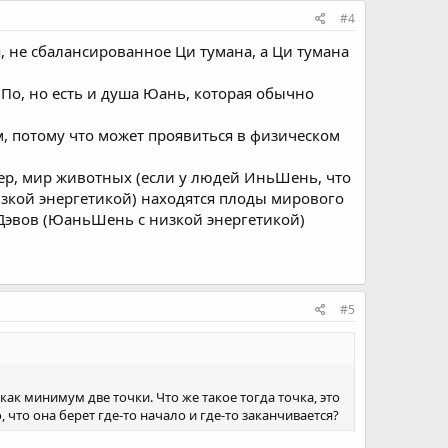
#4
я, не сбалансированное Ци тумана, а Ци тумана
 По, но есть и душа Юань, которая обычно
м, потому что может проявиться в физическом
мер, мир животных (если у людей ИньШень, что
изкой энергетикой) находятся плоды мирового
р Дэвов (ЮаньШень с низкой энергетикой)
#5
к минимум две точки. Что же такое тогда точка, это
 что она берет где-то начало и где-то заканчивается?