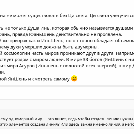
ана не может существовать без Ци света. Ци света улетучитс
сть не только Душа Инь, которая обычно называется душами
Юань, правда ЮаньШень действительно не проявлена.
й же призрак как и ИньШень, но он точно обладает объемо
очему духи умерших должны быть двумерны.
ой космологии часть миров проникают друг в друга. Напри
ествует рядом с миром людей. В мире 33 богов (ЯнШень с н
т из мира Асуров (Иньшень с полнотой всех энергий), а ми
ми.
свой ЯнШень и смотреть самому
чему одномерный мир — это линия, ведь чтобы создать линию нужны ка
 этих элементов создана линия? Или здесь важна именно линия, а не то,