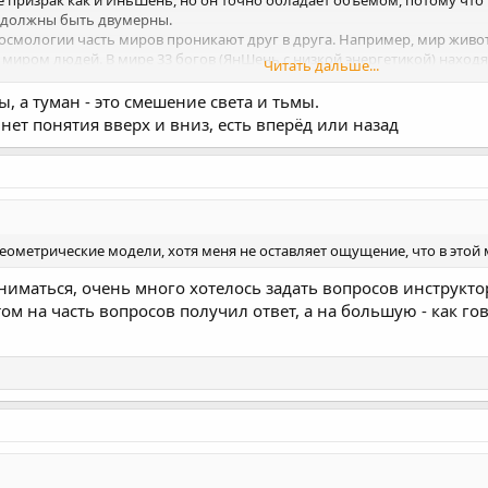
 должны быть двумерны.
космологии часть миров проникают друг в друга. Например, мир живот
 миром людей. В мире 33 богов (ЯнШень с низкой энергетикой) находя
Читать дальше...
ой всех энергий), а мир Дэвов (ЮаньШень с низкой энергетикой) совм
ы, а туман - это смешение света и тьмы.
ой ЯнШень и смотреть самому
ет понятия вверх и вниз, есть вперёд или назад
геометрические модели, хотя меня не оставляет ощущение, что в этой
аниматься, очень много хотелось задать вопросов инструкто
том на часть вопросов получил ответ, а на большую - как г