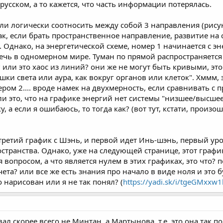
 русском, а то кажется, что часть информации потерялась.
 ли логически соотносить между собой 3 направления (рису
 если брать пространственное направление, развитие на схе
 Однако, на энергетической схеме, номер 1 начинается с энер
ечь в одномерном мире. Туман по прямой распространяется и
ли это хаос из линий? они же не могут быть кривыми, это ж
шки света или аура, как вокруг органов или клеток". Хммм,
ером 2.... вроде намек на двухмерность, если сравнивать с 
т ли это, что на графике энергий нет системы "низшее/высше
у, а если я ошибаюсь, то тогда как? (вот тут, кстати, прои
третий график с Шэнь, и первой идет Инь-шэнь, первый уро
ространства. Однако, уже на следующей странице, этот граф
я вопросом, а что является нулем в этих графиках, это что?
чета? или все же есть знания про начало в виде ноля и это
 нарисован или я не так понял? (
https://yadi.sk/i/tgeGMxxw
ал скорее всего не Минтан, а Мартынова, т.е. это она так 