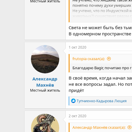
Местный житель
понятно почему духи умерших
Не учтено, что по Индуисткой 
животных?) существует рядом с
мира Асуров (Иньшень с полнот
Света не может быть без тьм
Остается только развивать св
В одномерном пространстве н
1 окт 2020
frutopia сказал(а):
Благодарю Bagir, почитаю про 
В своё время, когда начал з
Александр
не все вопросы задал. Но по
Махнёв
придёт
Местный житель
R
Тупчиенко-Кадырова Люция
e
a
c
2 окт 2020
t
i
Александр Махнёв сказал(а):
o