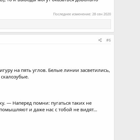
Последнее изменение:
28 сен 2020
#6
игуру на пять углов. Белые линии засветились,
 скалозубые.
у. — Наперед помни: пугаться таких не
е помышляют и даже нас с тобой не видят…