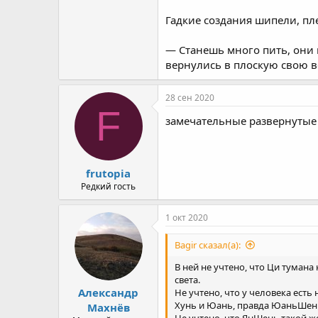
Гадкие создания шипели, пл
— Станешь много пить, они 
вернулись в плоскую свою в
28 сен 2020
F
замечательные развернутые 
frutopia
Редкий гость
1 окт 2020
Bagir сказал(а):
В ней не учтено, что Ци тумана
света.
Александр
Не учтено, что у человека ест
Хунь и Юань, правда ЮаньШень
Махнёв
Не учтено, что ЯнШень такой ж