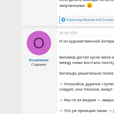
запутанными.
R
Александр Махнёв
and
Осьмин
e
a
c
28 сен 2020
t
О
i
И из художественной литерат
o
n
s
:
Беломор достал кусок мела и
Осьминог
между ними восстали ниотку
Старожил
Богатырь решительно полез 
— Успокойся, дурачок глупе
следует, они плоские, живут
— Мы-то их видим! — закры
— Это уж проекция такая, — 