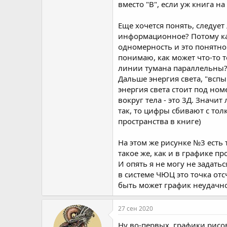
вместо "В", если уж книга на
Еще хочется понять, следует
информационное? Потому как,
одномерность и это понятно.
понимаю, как может что-то т
линии тумана параллельны? и
Дальше энергия света, "вспы
энергия света стоит под ном
вокруг тела - это 3Д. Значи
так, то цифры сбивают с толк
пространства в книге)
На этом же рисунке №3 есть 
такое же, как и в графике п
И опять я не могу не задатьс
в системе ЧЮЦ это точка отс
быть может график неудачно
27 сен 2020
Ну во-первых, графики рисов