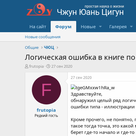
На сайт
Форум
Новые
Галерея
Новые сообщения
Общие
ЧЮЦ
Логическая ошибка в книге по
А
Д
frutopia
27 сен 2020
в
а
т
т
27 сен 2020
о
а
F
р
с
т
о
Здравствуйте,
е
з
обнаружил целый ряд логиче
м
д
ошибки типа - иллюстрации 
frutopia
ы
а
н
Редкий гость
Кроме прочего, не понятно,
и
такое тогда точка, это како
я
берет где-то начало и где-то