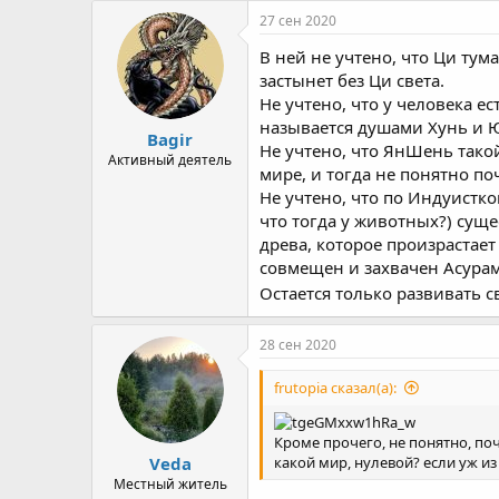
27 сен 2020
В ней не учтено, что Ци тум
застынет без Ци света.
Не учтено, что у человека е
называется душами Хунь и 
Bagir
Не учтено, что ЯнШень тако
Активный деятель
мире, и тогда не понятно п
Не учтено, что по Индуистк
что тогда у животных?) сущ
древа, которое произрастае
совмещен и захвачен Асура
Остается только развивать 
28 сен 2020
frutopia сказал(а):
Кроме прочего, не понятно, по
Veda
какой мир, нулевой? если уж из
Местный житель