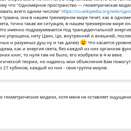
тому что "Одномерное пространство — геометрическая моде
зовать всего одним числом"
https://ru.wikipedia.org/wiki/о
и тумана, она в нашем трехмерном мире течет, как в одноме
вета, точно такая же ситуация, в нашем трехмерном мире о
 Что именно подразумевается под транцедентальной энерги
ьно упрощена, нету Цзин, Ци, внутренней и внешней, после
тных и разумных душ ну и так далее)
Что касается уровне
дима, как и энергия света, без каждой из них организм фу
вних книг, то нуля там не было, его изобрели в 4-м веке.
огической теории, но надеюсь мои объяснения Вам помогу
о 27 кубиков, каждый из них - своя группа миров.
ро геометрические модели, хотя меня не оставляет ощущение