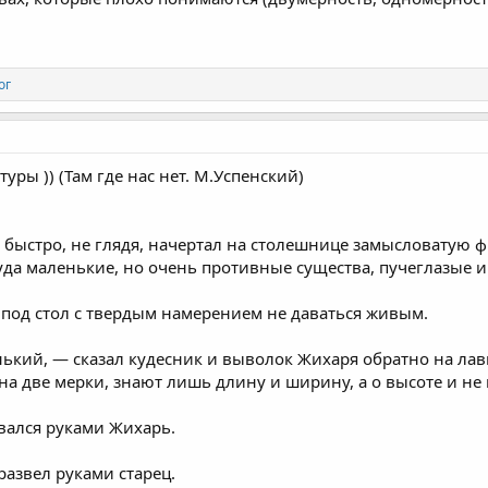
ог
уры )) (Там где нас нет. М.Успенский)
 быстро, не глядя, начертал на столешнице замысловатую ф
да маленькие, но очень противные существа, пучеглазые и
под стол с твердым намерением не даваться живым.
нький, — сказал кудесник и выволок Жихаря обратно на лавк
 на две мерки, знают лишь длину и ширину, а о высоте и н
вался руками Жихарь.
развел руками старец.