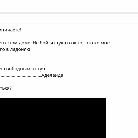
мничаете!
 в этом доме. Не бойся стука в окно...это ко мне...
го в ладонях!
..
т свободным от туч....
.............................Аделаида
ться?