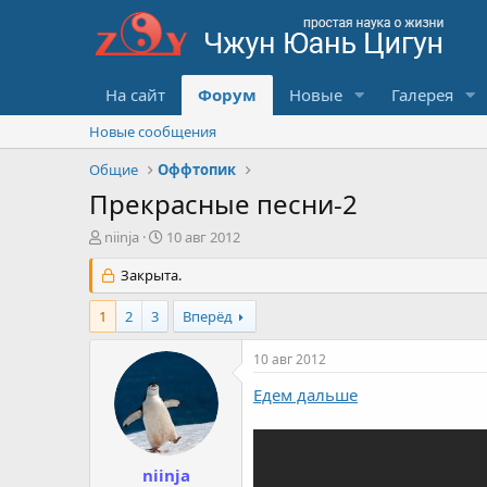
На сайт
Форум
Новые
Галерея
Новые сообщения
Общие
Оффтопик
Прекрасные песни-2
А
Д
niinja
10 авг 2012
в
а
т
Закрыта.
т
о
а
р
с
1
2
3
Вперёд
т
о
е
з
10 авг 2012
м
д
ы
а
Едем дальше
н
и
я
niinja