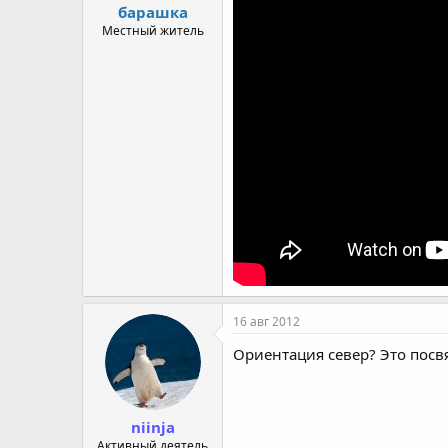
барашка
Местный житель
16 авг 2012
Ориентация север? Это пос
niinja
Активный деятель