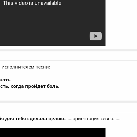
и с исполнителем песни:
знать
сть, когда пройдет боль.
бя для тебя сделала целою
.......ориентация север......