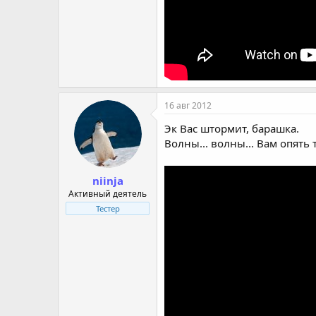
16 авг 2012
Эк Вас штормит, барашка.
Волны... волны... Вам опять 
niinja
Активный деятель
Тестер