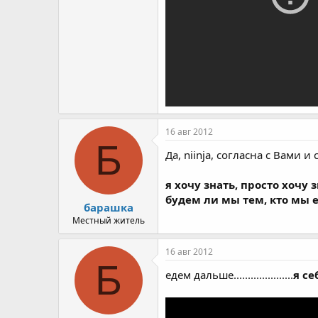
16 авг 2012
Б
Да, niinja, согласна с Вами 
я хочу знать, просто хочу 
будем ли мы тем, кто мы е
барашка
Местный житель
16 авг 2012
Б
едем дальше.....................
я се