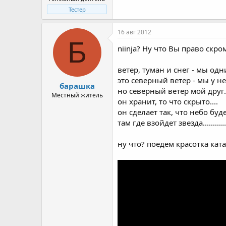
Тестер
16 авг 2012
Б
niinja? Ну что Вы право скро
ветер, туман и снег - мы одни
это северный ветер - мы у не
барашка
но северный ветер мой друг..
Местный житель
он хранит, то что скрыто....
он сделает так, что небо буде
там где взойдет звезда................
ну что? поедем красотка ката