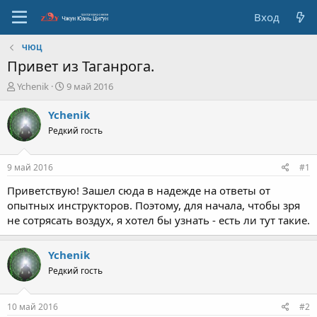
Вход
ЧЮЦ
Привет из Таганрога.
А
Д
Ychenik
9 май 2016
в
а
т
т
Ychenik
о
а
Редкий гость
р
с
т
о
е
з
9 май 2016
#1
м
д
ы
а
Приветствую! Зашел сюда в надежде на ответы от
н
опытных инструкторов. Поэтому, для начала, чтобы зря
и
не сотрясать воздух, я хотел бы узнать - есть ли тут такие.
я
Ychenik
Редкий гость
10 май 2016
#2