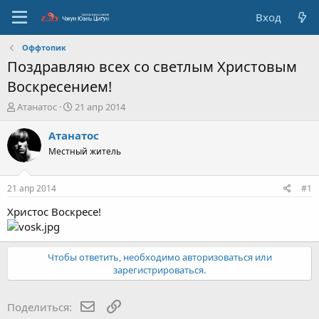
Вход
Оффтопик
Поздравляю всех со светлым Христовым
Воскресением!
А
Д
Атанатос
21 апр 2014
в
а
т
т
Атанатос
о
а
Местный житель
р
с
т
о
е
з
21 апр 2014
#1
м
д
ы
а
Христос Воскресе!
н
и
я
Чтобы ответить, необходимо авторизоваться или
зарегистрироваться.
E-mail
Ссылка
Поделиться: