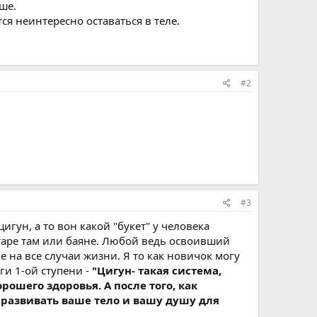
ше.
ся неинтересно оставаться в теле.
#2
#3
игун, а то вон какой "букет" у человека
итаре там или баяне. Любой ведь освоивший
е на все случаи жизни. Я то как новичок могу
ги 1-ой ступени -
"Цигун- такая система,
ошего здоровья. А после того, как
 развивать ваше тело и вашу душу для