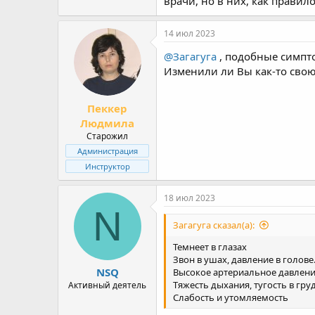
врачи, но в них, как прави
14 июл 2023
@Загагуга
, подобные симпто
Изменили ли Вы как-то свою 
Пеккер
Людмила
Старожил
Администрация
Инструктор
18 июл 2023
N
Загагуга сказал(а):
Темнеет в глазах
Звон в ушах, давление в голове
NSQ
Высокое артериальное давлен
Тяжесть дыхания, тугость в гру
Активный деятель
Слабость и утомляемость