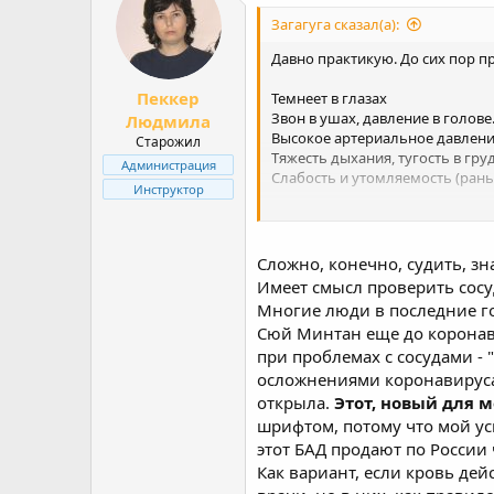
i
Загагуга сказал(а):
o
n
Давно практикую. До сих пор п
s
:
Пеккер
Темнеет в глазах
Звон в ушах, давление в голове
Людмила
Высокое артериальное давлен
Старожил
Тяжесть дыхания, тугость в гру
Администрация
Слабость и утомляемость (рань
Инструктор
Загуглил - сердце и сосуды. Сх
И вот решил задать вопрос вам,
Сложно, конечно, судить, зн
Благодарю.
Имеет смысл проверить сосуд
Многие люди в последние го
Сюй Минтан еще до коронав
при проблемах с сосудами 
осложнениями коронавируса,
открыла.
Этот, новый для 
шрифтом, потому что мой ус
этот БАД продают по России 
Как вариант, если кровь де