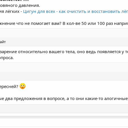
ровяного давления.
я лёгких -
Цигун для всех - как очистить и восстановить л
нение что не помогает вам? В кол-ве 50 или 100 раз напри
айт
озарение относительно вашего тела, оно ведь появляется у 
проса.
тересней?
ые два предложения в вопросе, а то они какие-то алогичные