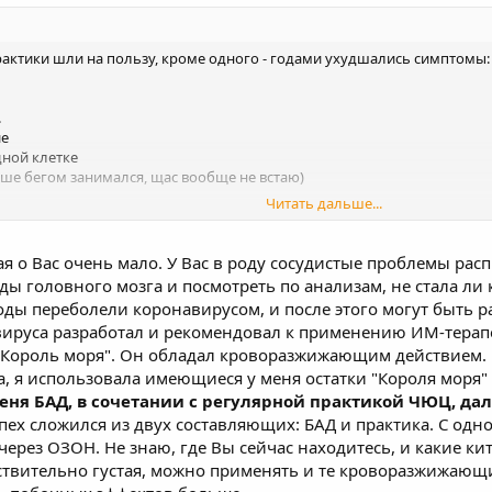
рактики шли на пользу, кроме одного - годами ухудшались симптомы:
.
ие
дной клетке
ше бегом занимался, щас вообще не встаю)
Читать дальше...
одил к врачам - кардиограмма в порядке, тестируюсь дальше.
 может есть у вас внезапный инсайт, потому что становится неинтересн
ая о Вас очень мало. У Вас в роду сосудистые проблемы ра
ы головного мозга и посмотреть по анализам, не стала ли 
ды переболели коронавирусом, и после этого могут быть 
ируса разработал и рекомендовал к применению ИМ-терап
- "Король моря". Он обладал кроворазжижающим действием
 я использовала имеющиеся у меня остатки "Короля моря" и
меня БАД, в сочетании с регулярной практикой ЧЮЦ, да
пех сложился из двух составляющих: БАД и практика. С одно
через ОЗОН. Не знаю, где Вы сейчас находитесь, и какие к
йствительно густая, можно применять и те кроворазжижаю