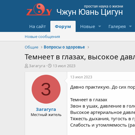
На сайт
Форум
Новые
Галерея
Новые сообщения
Общие
Вопросы о здоровье
Темнеет в глазах, высокое дав
А
Д
Загагуга
13 июл 2023
в
а
т
т
13 июл 2023
о
а
З
Давно практикую. До сих по
р
с
т
о
е
з
Темнеет в глазах
м
д
Звон в ушах, давление в гол
Загагуга
ы
а
Высокое артериальное давл
н
Местный житель
Тяжесть дыхания, тугость в 
и
Слабость и утомляемость (р
я