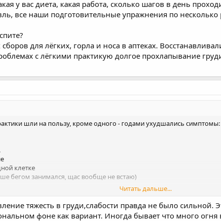
акая у вас диета, какая работа, сколько шагов в день прохо
ль, все наши подготовительные упражнения по несколько 
спите?
х сборов для лёгких, горла и носа в аптеках. Восстанавлив
проблемах с лёгкими практикую долгое прохлапывание груд
рактики шли на пользу, кроме одного - годами ухудшались симптомы:
.
ие
дной клетке
ше бегом занимался, щас вообще не встаю)
Читать дальше...
одил к врачам - кардиограмма в порядке, тестируюсь дальше.
 может есть у вас внезапный инсайт, потому что становится неинтересн
вление тяжесть в груди,слабости правда не было сильной. Э
альном фоне как вариант. Иногда бывает что много огня в 