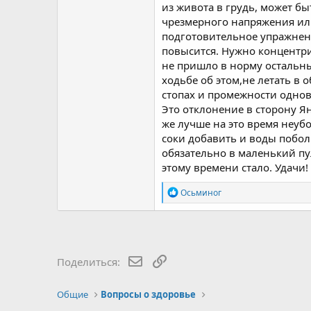
Благодарю.
из живота в грудь, может бы
чрезмерного напряжения или
подготовительное упражнени
повысится. Нужно концентри
не пришло в норму остальны
ходьбе об этом,не летать в 
стопах и промежности одно
Это отклонение в сторону Ян
же лучше на это время неубо
соки добавить и воды побол
обязательно в маленький пул
этому времени стало. Удачи!
R
Осьминог
e
a
c
t
i
o
E-mail
Ссылка
Поделиться:
n
s
:
Общие
Вопросы о здоровье