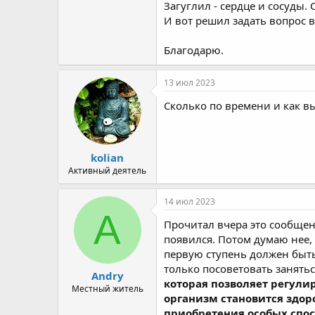
Загуглил - сердце и сосуды.
И вот решил задать вопрос в
Благодарю.
13 июл 2023
Сколько по времени и как вы
kolian
Активный деятель
14 июл 2023
A
Прочитал вчера это сообщение
появился. Потом думаю нее,
первую ступень должен быть 
только посоветовать занятьс
Andry
которая позволяет регулир
Местный житель
организм становится здор
приобретения особых способ