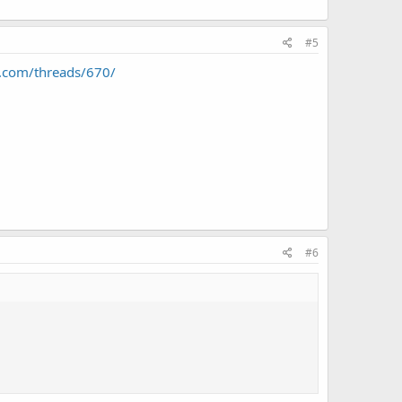
#5
8.com/threads/670/
#6