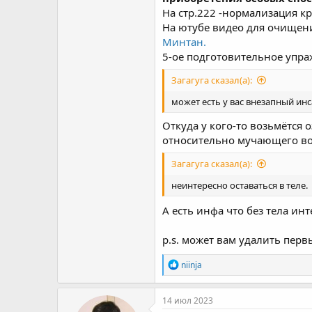
На стр.222 -нормализация к
На ютубе видео для очищени
Минтан.
5-ое подготовительное упраж
Загагуга сказал(а):
может есть у вас внезапный инс
Откуда у кого-то возьмётся 
относительно мучающего во
Загагуга сказал(а):
неинтересно оставаться в теле.
А есть инфа что без тела ин
p.s. может вам удалить перв
R
niinja
e
a
c
14 июл 2023
t