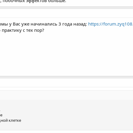
ло, побочных эффектов больше.
мы у Вас уже начинались 3 года назад:
https://forum.zyq10
практику с тех пор?
.
ие
дной клетке