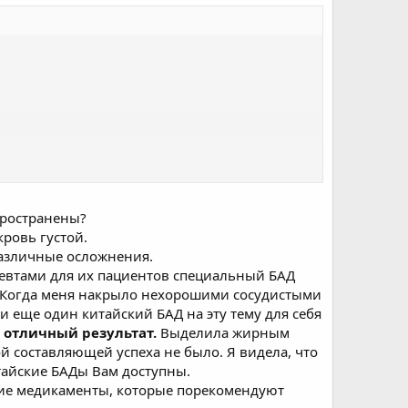
о оставаться в теле.
спространены?
кровь густой.
различные осложнения.
евтами для их пациентов специальный БАД
. Когда меня накрыло нехорошими сосудистыми
 еще один китайский БАД на эту тему для себя
л отличный результат.
Выделила жирным
й составляющей успеха не было. Я видела, что
итайские БАДы Вам доступны.
щие медикаменты, которые порекомендуют