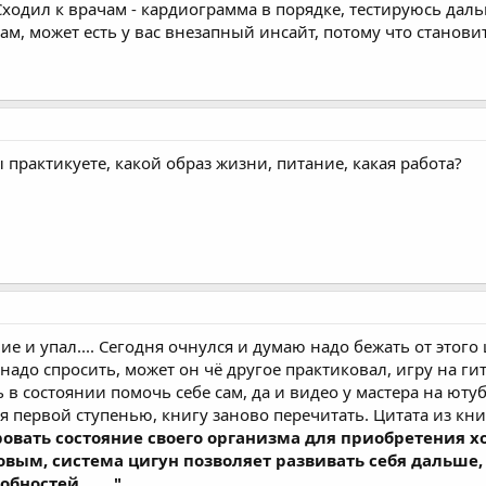
 Сходил к врачам - кардиограмма в порядке, тестируюсь даль
ам, может есть у вас внезапный инсайт, потому что становит
 практикуете, какой образ жизни, питание, какая работа?
 и упал.... Сегодня очнулся и думаю надо бежать от этого ц
 надо спросить, может он чё другое практиковал, игру на г
в состоянии помочь себе сам, да и видео у мастера на ютуб
я первой ступенью, книгу заново перечитать. Цитата из кни
овать состояние своего организма для приобретения хор
овым, система цигун позволяет развивать себя дальше,
ностей. ..... "