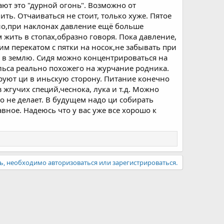
ают это "дурной огонь". Возможно от
ь. Отчаиваться не стоит, только хуже. Пятое
зно,при наклонах давление ещё больше
жить в стопах,образно говоря. Пока давление,
им перекатом с пятки на носок,не забывать при
ся в землю. Сидя можно концентрироваться на
ьса реально похожего на журчание родника.
ируют ци в иньскую сторону. Питание конечно
 жгучих специй,чеснока, лука и т.д. Можно
о не делает. В будущем надо ци собирать
вное. Надеюсь что у вас уже все хорошо к
ь, необходимо авторизоваться или зарегистрироваться.