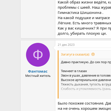
Какой образ жизни ведёте, к
проблемы с шеей. Наш журав
Гимнастика Шишонина .
На какой подушке и матрасе 
Лёгкие. Есть много травяны
Как у вас кишечник? Я при 
долго, убирать плохую ци.
21 дек 2023
Ф
Загагуга сказал(а):
Давно практикую. До сих пор п
Фантомас
Темнеет в глазах
Звон в ушах, давление в голове
Местный житель
Высокое артериальное давлен
Тяжесть дыхания, тугость в гру
Слабость и утомляемость (рань
Загуглил - сердце и сосуды. Сх
И вот решил задать вопрос вам,
Было похожее состояние. Да
на не очень хорошем эмоцион