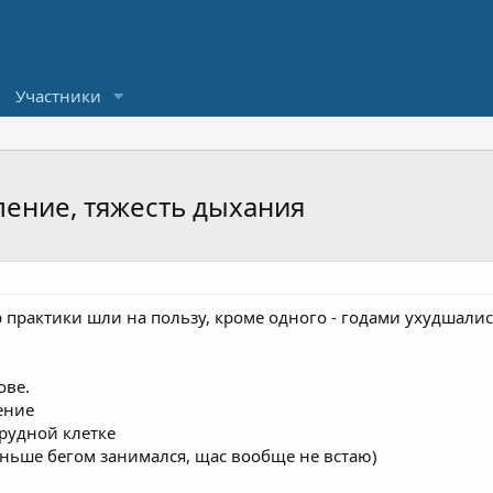
Участники
ление, тяжесть дыхания
р практики шли на пользу, кроме одного - годами ухудшали
ове.
ение
грудной клетке
аньше бегом занимался, щас вообще не встаю)