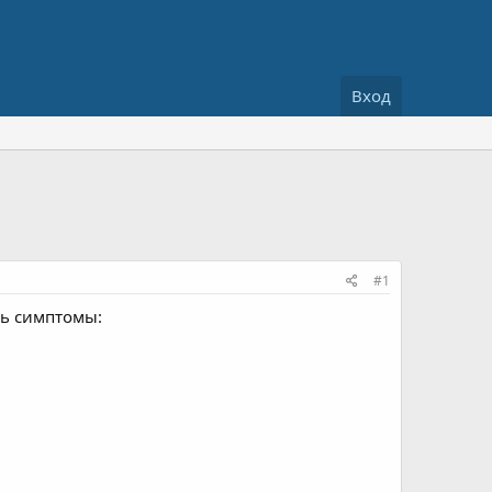
Вход
#1
сь симптомы: