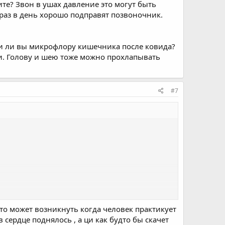
дите? Звон в ушах давление это могут быть
раз в день хорошо подправят позвоночник.
али ли вы микрофлору кишечника после ковида?
и. Голову и шею тоже можно прохлапывать
#7
о оставаться в теле.
то может возникнуть когда человек практикует
сердце поднялось , а ци как будто бы скачет