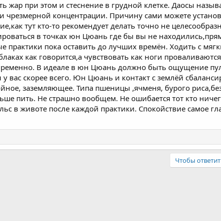
ть жар при этом и стеснение в грудной клетке. Даосы назыв
 чрезмерной концентрации. Причину сами можете установит
е,как тут кто-то рекомендует делать точно не целесообра
роваться в точках юн Цюань где бы вы не находились,прям 
е практики пока оставить до лучших времён. Ходить с мягк
облаках как говорится,а чувствовать как ноги проваливают
временно. В идеале в юн Цюань должно быть ощущение пул
 у вас скорее всего. Юн Цюань и контакт с землёй сбаланс
йное, заземляющее. Типа пшеницы ,ячменя, бурого риса,без
ьше пить. Не страшно вообщем. Не ошибается тот кто ничег
ьс в животе после каждой практики. Спокойствие самое гла
Чтобы ответит