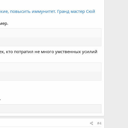
ёгкие, повысить иммунитет. Гранд мастер Сюй
мер.
тех, кто потратил не много умственных усилий
.
#4