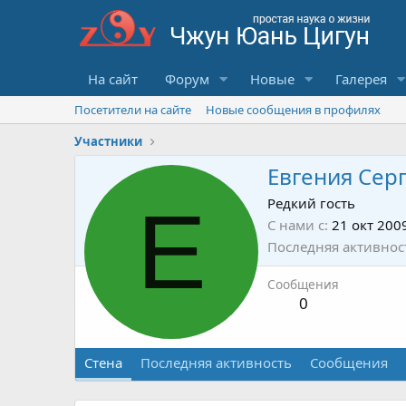
На сайт
Форум
Новые
Галерея
Посетители на сайте
Новые сообщения в профилях
Участники
Евгения Сер
Е
Редкий гость
С нами с
21 окт 200
Последняя активнос
Сообщения
0
Стена
Последняя активность
Сообщения