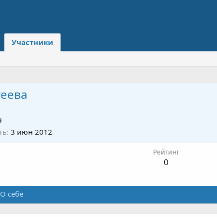
Участники
геева
9
ть
3 июн 2012
Рейтинг
0
О себе