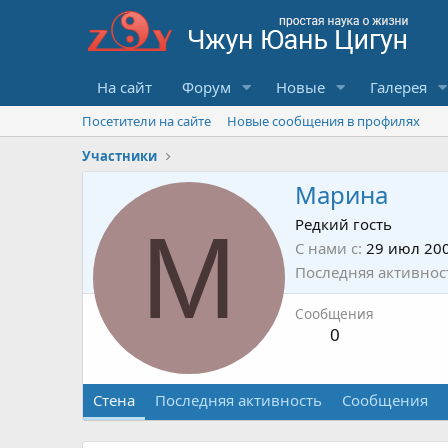
На сайт
Форум
Новые
Галерея
Посетители на сайте
Новые сообщения в профилях
Участники
Марина
М
Редкий гость
С нами с
29 июл 20
Последняя активнос
Сообщения
0
Стена
Последняя активность
Сообщения