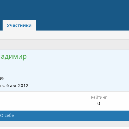
Участники
ладимир
09
ть
6 авг 2012
Рейтинг
0
О себе