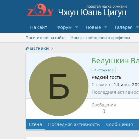
На сайт
Форум
Новые
Галерея
Посетители на сайте
Новые сообщения в профилях
Участники
Белушкин В
Б
Инструктор
Редкий гость
С нами с
14 июн 20
Последняя активнос
Сообщения
0
Стена
Последняя активность
Сообщения