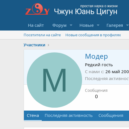
На сайт
Форум
Новые
Галерея
Посетители на сайте
Новые сообщения в профилях
Участники
Модер
М
Редкий гость
С нами с
26 май 20
Последняя активнос
Сообщения
0
Стена
Последняя активность
Сообщения