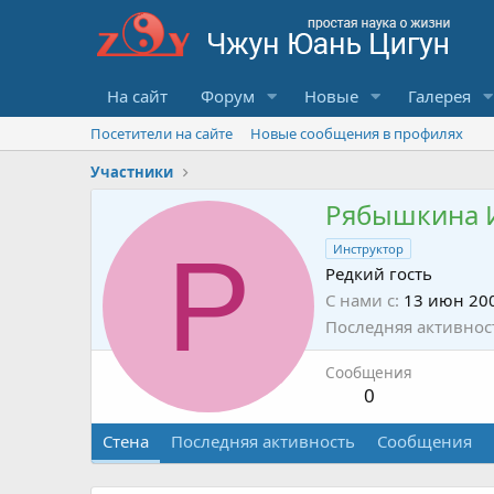
На сайт
Форум
Новые
Галерея
Посетители на сайте
Новые сообщения в профилях
Участники
Рябышкина 
Р
Инструктор
Редкий гость
С нами с
13 июн 20
Последняя активнос
Сообщения
0
Стена
Последняя активность
Сообщения