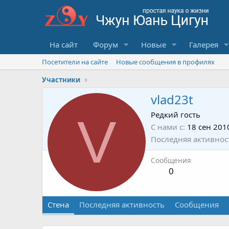
На сайт
Форум
Новые
Галерея
Посетители на сайте
Новые сообщения в профилях
Участники
vlad23t
V
Редкий гость
С нами с
18 сен 201
Последняя активнос
Сообщения
0
Стена
Последняя активность
Сообщения