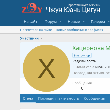
На сайт
Форум
Новые
Галерея
Посетители на сайте
Новые сообщения в профилях
Участники
Хацернова 
Х
Инструктор
Редкий гость
С нами с
12 июн 20
Последняя активнос
Сообщения
0
Стена
Последняя активность
Сообщения