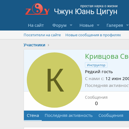
На сайт
Форум
Новые
Галерея
Посетители на сайте
Новые сообщения в профилях
Участники
Кривцова Св
К
Инструктор
Редкий гость
С нами с
12 июн 20
Последняя активнос
Сообщения
0
Стена
Последняя активность
Сообщения