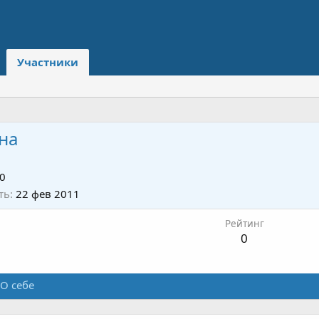
Участники
на
0
ть
22 фев 2011
Рейтинг
0
О себе