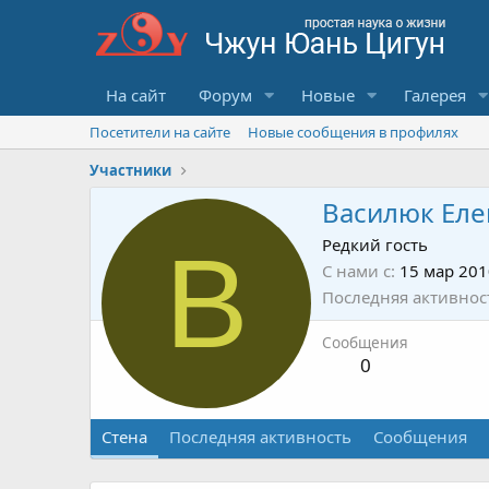
На сайт
Форум
Новые
Галерея
Посетители на сайте
Новые сообщения в профилях
Участники
Василюк Еле
В
Редкий гость
С нами с
15 мар 201
Последняя активнос
Сообщения
0
Стена
Последняя активность
Сообщения