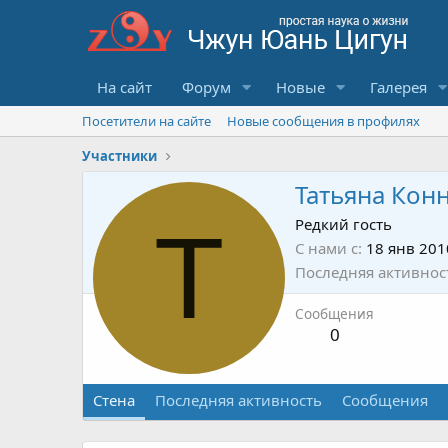
На сайт
Форум
Новые
Галерея
Посетители на сайте
Новые сообщения в профилях
Участники
Татьяна Кон
Т
Редкий гость
С нами с
18 янв 201
Последняя активнос
Сообщения
0
Стена
Последняя активность
Сообщения