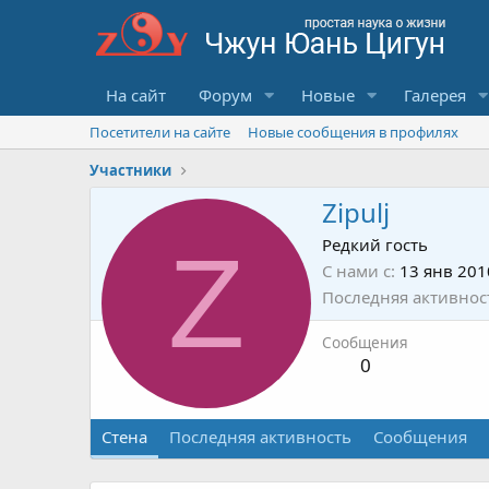
На сайт
Форум
Новые
Галерея
Посетители на сайте
Новые сообщения в профилях
Участники
Zipulj
Z
Редкий гость
С нами с
13 янв 201
Последняя активнос
Сообщения
0
Стена
Последняя активность
Сообщения