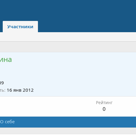
Участники
ина
09
ть
16 янв 2012
Рейтинг
0
О себе