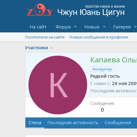
На сайт
Форум
Новые
Галерея
Посетители на сайте
Новые сообщения в профилях
Участники
Капаева Оль
К
Инструктор
Редкий гость
С нами с
24 ноя 200
Последняя активнос
Сообщения
0
Стена
Последняя активность
Сообщения