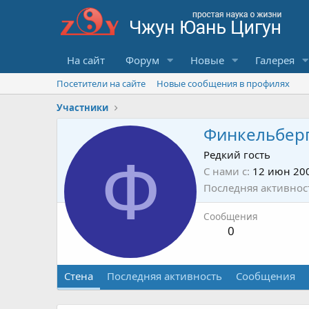
На сайт
Форум
Новые
Галерея
Посетители на сайте
Новые сообщения в профилях
Участники
Финкельбер
Ф
Редкий гость
С нами с
12 июн 20
Последняя активнос
Сообщения
0
Стена
Последняя активность
Сообщения