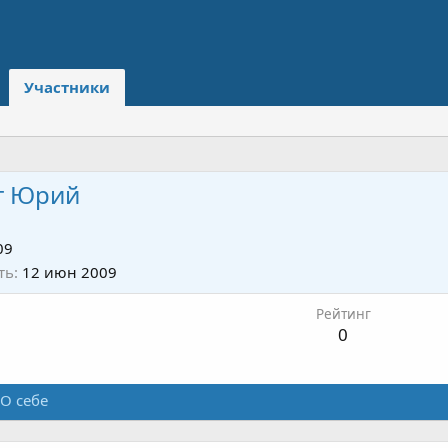
Участники
г Юрий
09
ть
12 июн 2009
Рейтинг
0
О себе