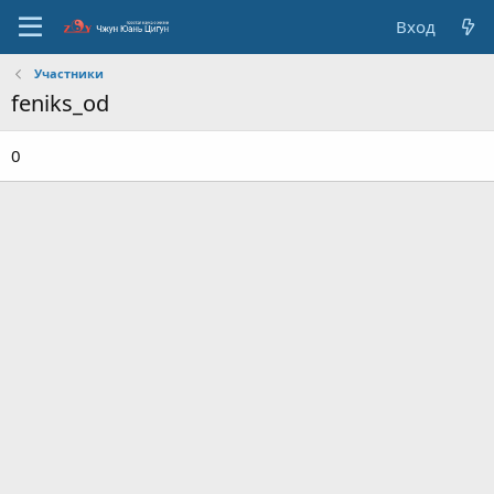
Вход
Участники
feniks_od
0